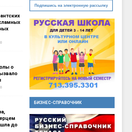
Подпишись на электронную рассылку
гантских
кламных
ных
0
олы о
вызвало
ы
0
БИЗНЕС-СПРАВОЧНИК
а,
перцем
ошла до