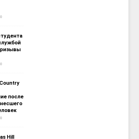
0
студента
службой
призывы
0
 Country
ие после
унесшего
еловек
0
s Hill