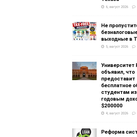
6, август 2026
Не пропустит
безналоговы
выходные в Т
5, август 2026
Университет 
объявил, что
предоставит
бесплатное о
студентам из
годовым дох
$200000
4, август 2026
Реформа сис