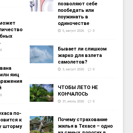
позволяют себе
пообедать или
поужинать в
 может
одиночестве
личество
5, август 2026
0
ебных
%
Бывает ли слишком
0
жарко для взлета
самолетов?
звана
3, август 2026
0
 млн яиц
заражения
ЧТОБЫ ЛЕТО НЕ
й
КОНЧАЛОСЬ
0
31, июль 2026
0
хаса по-
Почему страхование
овится к
жилья в Техасе – одно
у шторму
из самых дорогих в