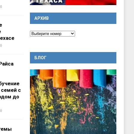
0
АРХИВ
е
е
ехасе
0
БЛОГ
Райса
бучение
 семей с
одом до
0
темы