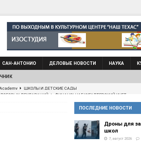
САН-АНТОНИО
ДЕЛОВЫЕ НОВОСТИ
НАУКА
К
ЧНИК
АЛОГОВЫХ ДЕКЛАРАЦИЙ
ФИНАНСЫ И БУХГАЛТЕРСКИЙ УЧЕТ
 языка для взрослых при Культурном центре “Наш Техас”
ПОСЛЕДНИЕ НОВОСТИ
языка при культурном центре “Наш Техас”
ШКОЛЫ И
Дроны для з
школ
7, август 2026