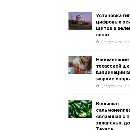
АНЦЕВАЛЬНЫЕ СТУДИИ
g Academy
ШКОЛЫ И ДЕТСКИЕ САДЫ
Установка ги
цифровых ре
щитов в зеле
зонах
6, август 2026
Напоминание
техасской шк
вакцинации 
жаркие спор
6, август 2026
Вспышка
сальмонеллез
связанная с 
халапеньо, д
Техаса