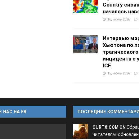
Country снов
началось нав
16, июль 2026
Интервью мэ
Хьютона по п
трагического
инцидента с 
ICE
15, июль 2026
 НАС НА FB
ПОСЛЕДНИЕ КОММЕНТАР
Обра
OURTX.COM ON
читателям: обновлен