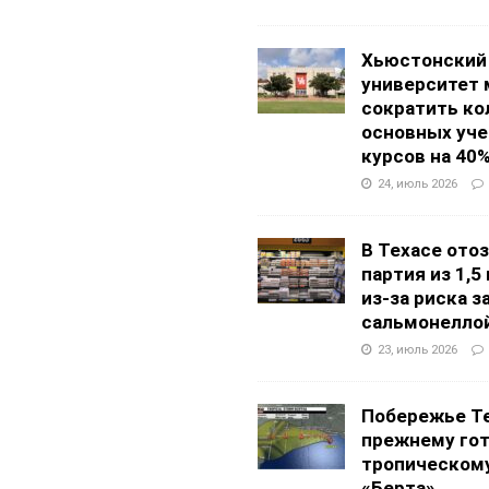
Хьюстонский
университет
сократить ко
основных уч
курсов на 40
24, июль 2026
В Техасе ото
партия из 1,5
из-за риска 
сальмонелло
23, июль 2026
Побережье Те
прежнему гот
тропическом
«Берта»