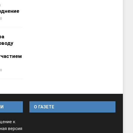
а
однение
0
ра
оводу
участием
0
ИИ
O ГАЗЕТЕ
щение к
ная версия