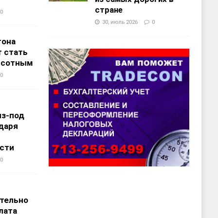
стране
0
30, июль 2026
0
тона
 стать
ысотным
0
из-под
даря
сти
0
т
тельно
лата