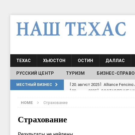
ТЕХАС
ХЬЮСТОН
ОСТИН
ДАЛЛАС
РУССКИЙ ЦЕНТР
ТУРИЗМ
БИЗНЕС-СПРАВО
[ 30, июнь 2025 ]
СОСТАВЛЕНИЕ Н
МЕСТНЫЙ БИЗНЕС
[ 19, июль 2017 ]
Классы русского
HOME
Страхование
ШКОЛЫ И ДЕТСКИЕ САДЫ
[ 19, июль 2017 ]
Школа русского 
Страхование
ДЕТСКИЕ САДЫ
Результаты не найдены.