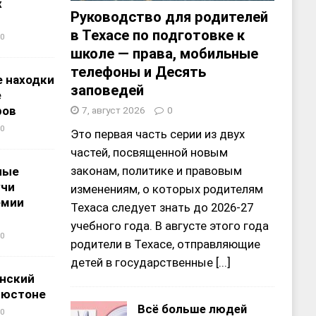
х
Руководство для родителей
в Техасе по подготовке к
0
школе — права, мобильные
телефоны и Десять
 находки
заповедей
е
ров
7, август 2026
0
0
Это первая часть серии из двух
частей, посвященной новым
законам, политике и правовым
ные
учи
изменениям, о которых родителям
емии
Техаса следует знать до 2026-27
учебного года. В августе этого года
0
родители в Техасе, отправляющие
детей в государственные
[...]
нский
ьюстоне
Всё больше людей
0