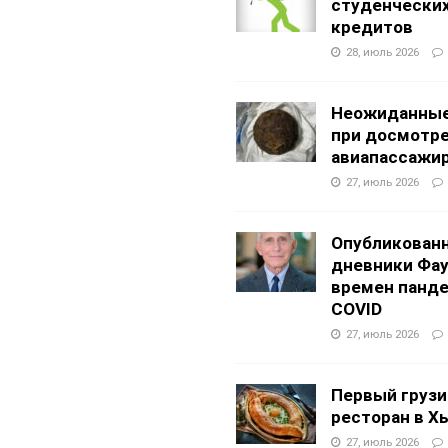
студенчески
кредитов
28, июль 2026
Неожиданные
при досмотр
авиапассажи
27, июль 2026
Опубликован
дневники Фа
времен панд
COVID
27, июль 2026
Первый грузи
ресторан в Х
27, июль 2026