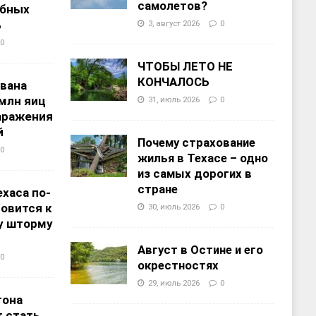
самолетов?
ебных
%
3, август 2026
0
0
ЧТОБЫ ЛЕТО НЕ
КОНЧАЛОСЬ
звана
 млн яиц
31, июль 2026
0
заражения
й
Почему страхование
0
жилья в Техасе – одно
из самых дорогих в
стране
хаса по-
овится к
30, июль 2026
0
у шторму
Август в Остине и его
0
окрестностях
29, июль 2026
0
тона
 стать