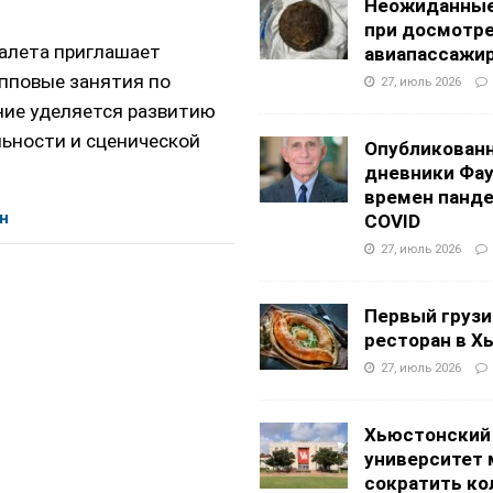
Неожиданные
при досмотр
алета приглашает
авиапассажи
упповые занятия по
27, июль 2026
ние уделяется развитию
льности и сценической
Опубликован
дневники Фа
времен панд
н
COVID
27, июль 2026
Первый грузи
ресторан в Х
27, июль 2026
Хьюстонский
университет
сократить ко