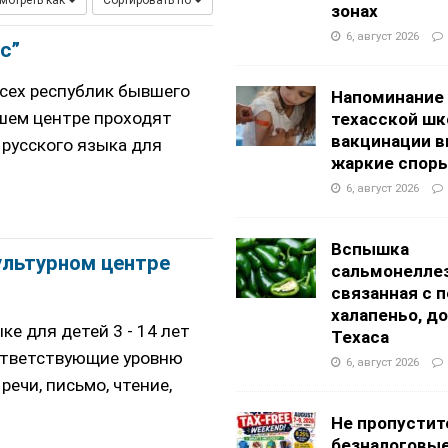
мотреть как
Сортировать по
АНЦЕВАЛЬНЫЕ СТУДИИ
зонах
g Academy
ШКОЛЫ И ДЕТСКИЕ САДЫ
6, август 2026
с”
всех республик бывшего
Напоминание
ашем центре проходят
техасской шк
вакцинации 
 русского языка для
жаркие спор
6, август 2026
Вспышка
ультурном центре
сальмонеллез
связанная с 
халапеньо, д
ке для детей 3 - 14 лет
Техаса
стветствующие уровню
6, август 2026
речи, письмо, чтение,
Не пропустит
безналоговы