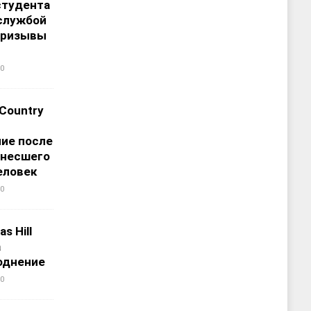
студента
службой
призывы
0
 Country
ие после
унесшего
еловек
0
s Hill
а
однение
0