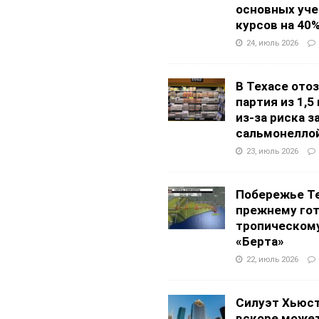
основных уч
курсов на 40
24, июль 2026
В Техасе ото
партия из 1,5
из-за риска 
сальмонелло
23, июль 2026
Побережье Те
прежнему гот
тропическом
«Берта»
22, июль 2026
Силуэт Хьюс
вскоре может