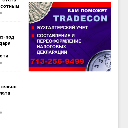
ысотным
0
из-под
даря
сти
0
т
тельно
лата
0