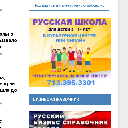
Подпишись на электронную рассылку
0
олы о
вызвало
ы
0
а,
перцем
ошла до
БИЗНЕС-СПРАВОЧНИК
0
е
е