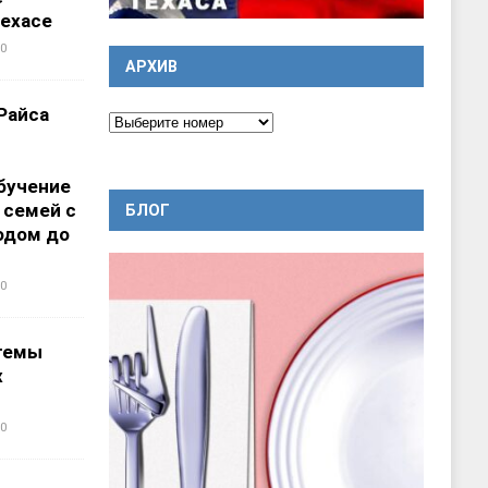
ехасе
0
АРХИВ
Райса
бучение
 семей с
БЛОГ
одом до
0
темы
х
0