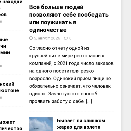
 находки
Всё больше людей
е
позволяют себе пообедать
ров
или поужинать в
0
одиночестве
5, август 2026
0
ные
учи
Согласно отчету одной из
емии
крупнейших в мире ресторанных
компаний, с 2021 года число заказов
0
на одного посетителя резко
возросло. Одинокий прием пищи не
нский
обязательно означает, что человек
ьюстоне
одинок. Зачастую это способ
0
проявить заботу о себе.
[...]
Бывает ли слишком
 может
жарко для взлета
личество