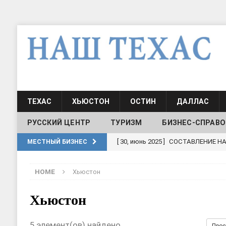
ТЕХАС
ХЬЮСТОН
ОСТИН
ДАЛЛАС
РУССКИЙ ЦЕНТР
ТУРИЗМ
БИЗНЕС-СПРАВО
[ 30, июнь 2025 ]
СОСТАВЛЕНИЕ Н
МЕСТНЫЙ БИЗНЕС
[ 19, июль 2017 ]
Классы русского
HOME
Хьюстон
ШКОЛЫ И ДЕТСКИЕ САДЫ
[ 19, июль 2017 ]
Школа русского 
Хьюстон
ДЕТСКИЕ САДЫ
5 элемент(ов) найдено