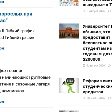
он
выходные в Т
5, август 2026
взрослых при
ас”
Университет 
s II Гибкий график
объявил, что
предоставит
ced Гибкий график
бесплатное о
студентам из
он
годовым дох
$200000
4, август 2026
а фехтования
я начинающих Групповые
Реформа сис
тние и сезонные лагеря
студенчески
 чемпионов...
кредитов
28, июль 2026
он