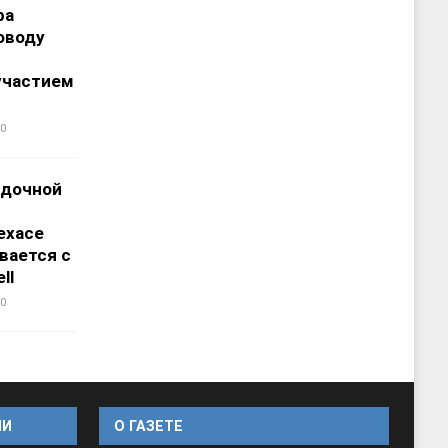
ра
оводу
участием
0
адочной
ехасе
вается с
ll
0
ИИ
O ГАЗЕТЕ