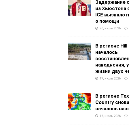
Задержание 
из Хьюстона 
ICE вызвало 
о помощи
20, июль 2026
В регионе Hill
началось
восстановлен
наводнения, 
жизни двух ч
17, июль 2026
В регионе Texa
Country снов
началось нав
16, июль 2026