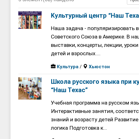
Прос
[ 17, июнь 2026 ]
Sophia Dance
Т
[ 20, август 2025 ]
Alliance Fencin
Kультурный центр “Наш Теха
Наша задача - популяризировать 
Советского Союза в Америке. В н
выставки, концерты, лекции, уроки
детей и взрослых....
Культура
/
Хьюстон
Школа русского языка при к
“Наш Техас”
Учебная программа на русском язы
Интерактивные занятия, соответ
знаний и возрасту детей Развитие 
логика Подготовка к...