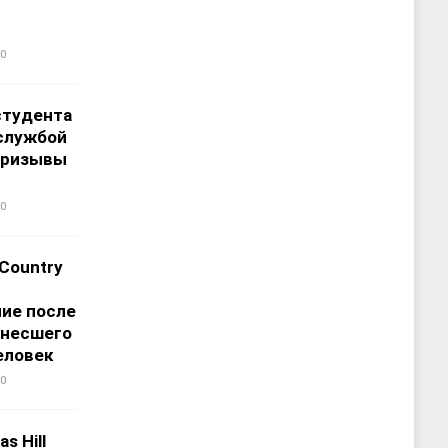
0
студента
службой
призывы
0
 Country
ие после
унесшего
еловек
0
s Hill