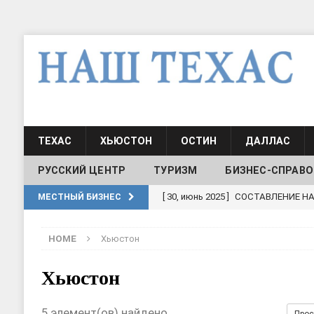
ТЕХАС
ХЬЮСТОН
ОСТИН
ДАЛЛАС
РУССКИЙ ЦЕНТР
ТУРИЗМ
БИЗНЕС-СПРАВО
[ 30, июнь 2025 ]
СОСТАВЛЕНИЕ Н
МЕСТНЫЙ БИЗНЕС
[ 19, июль 2017 ]
Классы русского
HOME
Хьюстон
ШКОЛЫ И ДЕТСКИЕ САДЫ
[ 19, июль 2017 ]
Школа русского 
Хьюстон
ДЕТСКИЕ САДЫ
5 элемент(ов) найдено