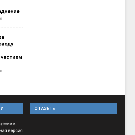
а
однение
0
ра
оводу
участием
0
ИИ
O ГАЗЕТЕ
щение к
ная версия