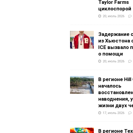
Taylor Farms
циклоспорой
20, июль 2026
Задержание 
из Хьюстона 
ICE вызвало 
о помощи
20, июль 2026
В регионе Hill
началось
восстановлен
наводнения, 
жизни двух ч
17, июль 2026
В регионе Texa