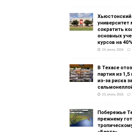
Хьюстонский
университет
сократить ко
основных уч
курсов на 40
24, июль 2026
В Техасе ото
партия из 1,5
из-за риска 
сальмонелло
23, июль 2026
Побережье Те
прежнему гот
тропическом
«Берта»