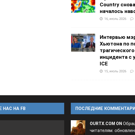
Country снов
началось нав
16, июль 2026
Интервью мэ
Хьютона по п
трагического
инцидента с 
ICE
15, июль 2026
 НАС НА FB
ПОСЛЕДНИЕ КОММЕНТАР
Обра
OURTX.COM ON
читателям: обновлен