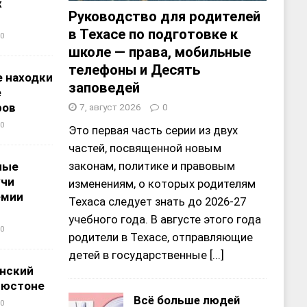
х
Руководство для родителей
в Техасе по подготовке к
0
школе — права, мобильные
телефоны и Десять
 находки
заповедей
е
ров
7, август 2026
0
0
Это первая часть серии из двух
частей, посвященной новым
законам, политике и правовым
ные
учи
изменениям, о которых родителям
емии
Техаса следует знать до 2026-27
учебного года. В августе этого года
0
родители в Техасе, отправляющие
детей в государственные
[...]
нский
ьюстоне
Всё больше людей
0