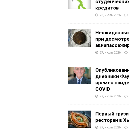
студенчески
кредитов
28, июль 2026
Неожиданные
при досмотр
авиапассажи
27, июль 2026
Опубликован
дневники Фа
времен панд
COVID
27, июль 2026
Первый грузи
ресторан в Х
27, июль 2026