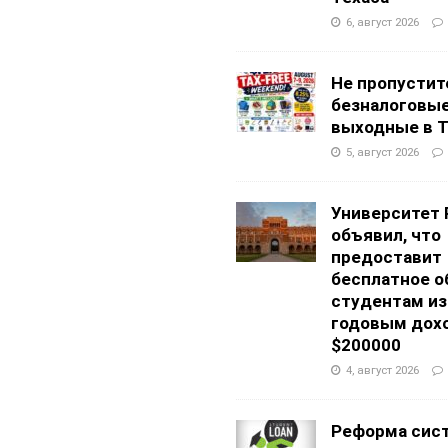
6, август 2026
Не пропустит
безналоговы
выходные в Т
5, август 2026
Университет 
объявил, что
предоставит
бесплатное о
студентам из
годовым дох
$200000
4, август 2026
Реформа сис