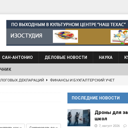
САН-АНТОНИО
ДЕЛОВЫЕ НОВОСТИ
НАУКА
К
ЧНИК
АЛОГОВЫХ ДЕКЛАРАЦИЙ
ФИНАНСЫ И БУХГАЛТЕРСКИЙ УЧЕТ
 языка для взрослых при Культурном центре “Наш Техас”
ПОСЛЕДНИЕ НОВОСТИ
языка при культурном центре “Наш Техас”
ШКОЛЫ И
Дроны для з
школ
7, август 2026