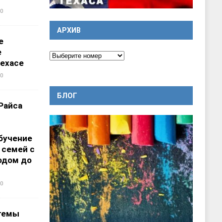
0
АРХИВ
е
е
ехасе
0
БЛОГ
Райса
бучение
 семей с
одом до
0
темы