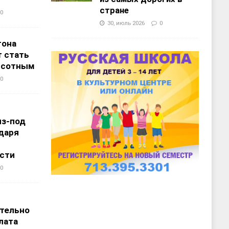
стране
0
30, июль 2026
0
тона
 стать
ысотным
0
из-под
даря
сти
0
т
тельно
лата