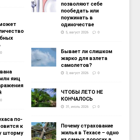
позволяют себе
пообедать или
поужинать в
 может
одиночестве
личество
5, август 2026
0
ебных
%
Бывает ли слишком
0
жарко для взлета
самолетов?
звана
3, август 2026
0
 млн яиц
заражения
ЧТОБЫ ЛЕТО НЕ
й
КОНЧАЛОСЬ
0
31, июль 2026
0
хаса по-
Почему страхование
овится к
жилья в Техасе – одно
у шторму
из самых дорогих в