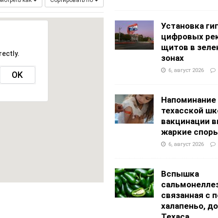
мотреть как
Сортировать по
АНЦЕВАЛЬНЫЕ СТУДИИ
g Academy
ШКОЛЫ И ДЕТСКИЕ САДЫ
Установка ги
цифровых ре
щитов в зеле
ectly.
зонах
6, август 2026
OK
Напоминание
техасской шк
вакцинации 
жаркие спор
6, август 2026
Вспышка
сальмонеллез
связанная с 
халапеньо, д
Техаса