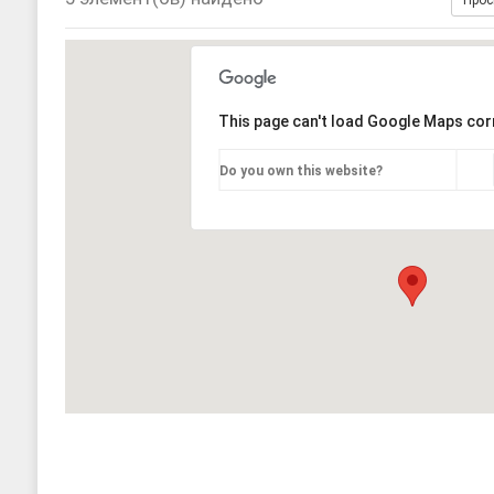
Прос
[ 17, июнь 2026 ]
Sophia Dance
Т
[ 20, август 2025 ]
Alliance Fencin
This page can't load Google Maps corr
Do you own this website?
2