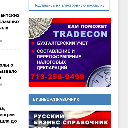
Подпишись на электронную рассылку
гантских
кламных
ных
0
олы о
вызвало
ы
0
БИЗНЕС-СПРАВОЧНИК
а,
перцем
ошла до