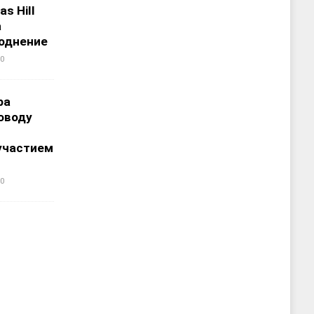
s Hill
а
однение
0
ра
оводу
участием
0