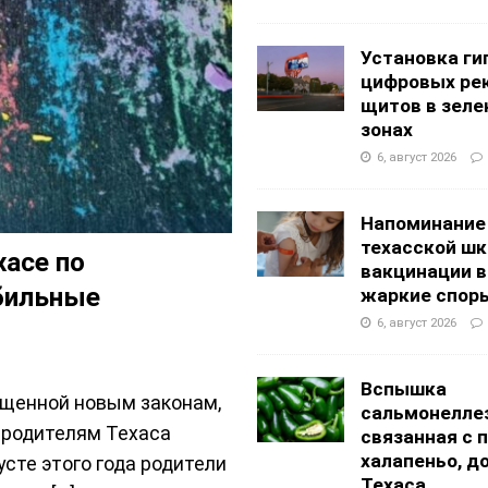
АНЦЕВАЛЬНЫЕ СТУДИИ
g Academy
ШКОЛЫ И ДЕТСКИЕ САДЫ
Установка ги
цифровых ре
щитов в зеле
зонах
6, август 2026
Напоминание
техасской шк
хасе по
вакцинации 
обильные
жаркие спор
6, август 2026
Вспышка
вященной новым законам,
сальмонеллез
 родителям Техаса
связанная с 
халапеньо, д
усте этого года родители
Техаса