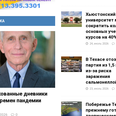
Хьюстонский
университет
КА
сократить ко
основных уч
курсов на 40
24, июль 2026
В Техасе ото
партия из 1,5
из-за риска
заражения
сальмонелло
23, июль 2026
кованные дневники
времен пандемии
Побережье Те
прежнему гот
 2026
0
тропическом