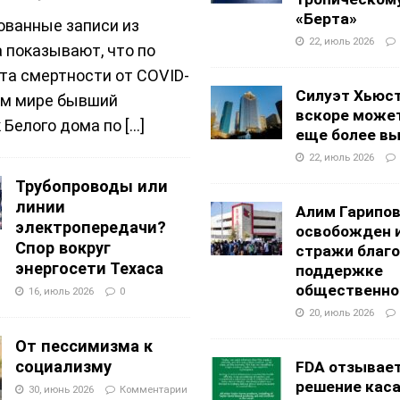
«Берта»
ованные записи из
22, июль 2026
 показывают, что по
та смертности от COVID-
Силуэт Хьюс
ем мире бывший
вскоре може
 Белого дома по
[...]
еще более в
22, июль 2026
Трубопроводы или
линии
Алим Гарипо
электропередачи?
освобожден 
Спор вокруг
стражи благ
энергосети Техаса
поддержке
общественно
16, июль 2026
0
20, июль 2026
От пессимизма к
социализму
FDA отзывае
решение кас
30, июнь 2026
Комментарии