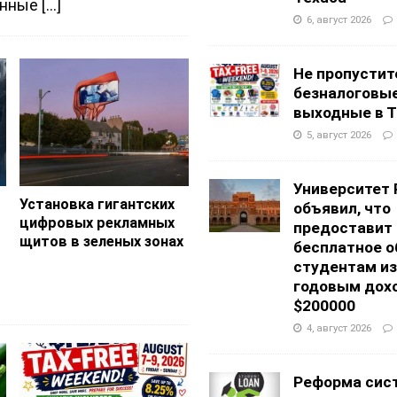
[…]
енные
6, август 2026
Не пропустит
безналоговы
выходные в Т
5, август 2026
Университет 
Установка гигантских
объявил, что
цифровых рекламных
предоставит
щитов в зеленых зонах
бесплатное о
студентам из
годовым дох
$200000
4, август 2026
Реформа сис