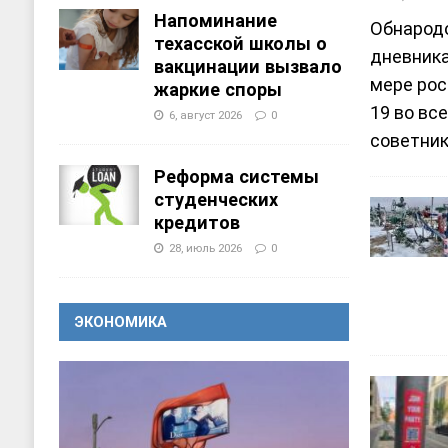
Напоминание
Обнарод
техасской школы о
дневника
вакцинации вызвало
мере рос
жаркие споры
19 во вс
6, август 2026
0
советник
Реформа системы
студенческих
кредитов
28, июль 2026
0
ЭКОНОМИКА