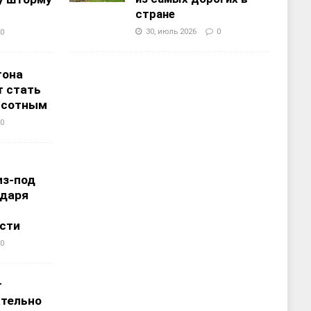
стране
30, июль 2026
0
0
тона
т стать
ысотным
0
в
из-под
одаря
сти
0
т
ательно