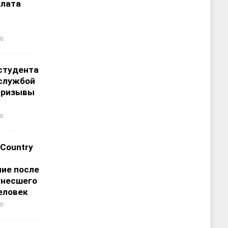
алата
0
студента
 службой
призывы
0
 Country
ие после
унесшего
еловек
0