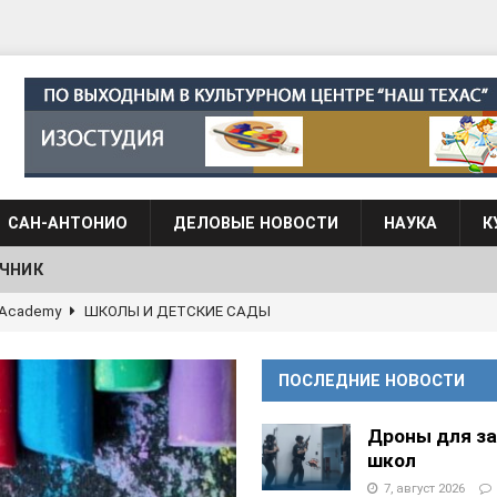
САН-АНТОНИО
ДЕЛОВЫЕ НОВОСТИ
НАУКА
К
ЧНИК
АЛОГОВЫХ ДЕКЛАРАЦИЙ
ФИНАНСЫ И БУХГАЛТЕРСКИЙ УЧЕТ
 языка для взрослых при Культурном центре “Наш Техас”
ПОСЛЕДНИЕ НОВОСТИ
языка при культурном центре “Наш Техас”
ШКОЛЫ И
Дроны для з
школ
7, август 2026