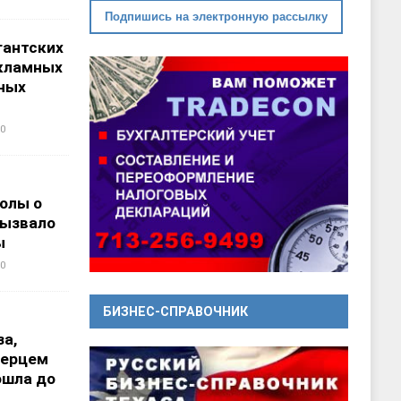
Подпишись на электронную рассылку
гантских
кламных
ных
0
олы о
вызвало
ы
0
БИЗНЕС-СПРАВОЧНИК
а,
перцем
ошла до