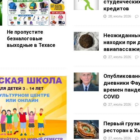
студенчески
кредитов
28, июль 2026
Не пропустите
Неожиданны
безналоговые
находки при 
выходные в Техасе
авиапассажи
27, июль 2026
Опубликован
дневники Фа
времен панд
COVID
27, июль 2026
Первый грузи
ресторан в Х
27, июль 2026