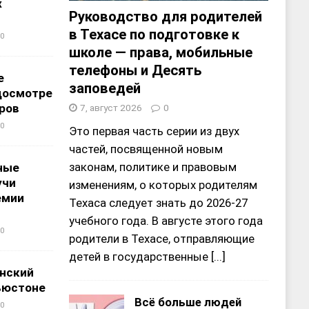
х
Руководство для родителей
в Техасе по подготовке к
0
школе — права, мобильные
телефоны и Десять
е
заповедей
досмотре
ров
7, август 2026
0
0
Это первая часть серии из двух
частей, посвященной новым
законам, политике и правовым
ные
учи
изменениям, о которых родителям
емии
Техаса следует знать до 2026-27
учебного года. В августе этого года
0
родители в Техасе, отправляющие
детей в государственные
[...]
нский
ьюстоне
Всё больше людей
0