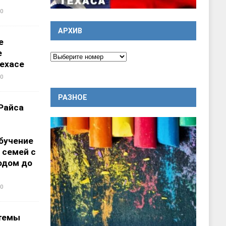
0
АРХИВ
е
е
ехасе
0
РАЗНОЕ
Райса
бучение
 семей с
одом до
0
темы