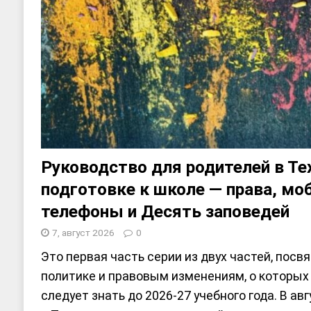
[ 17, июнь 2026 ]
Sophia Dance
Т
[ 20, август 2025 ]
Alliance Fencin
Руководство для родителей в Те
подготовке к школе — права, м
телефоны и Десять заповедей
7, август 2026
0
Это первая часть серии из двух частей, пос
политике и правовым изменениям, о которых
следует знать до 2026-27 учебного года. В авг