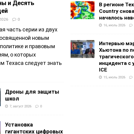
ны и Десять
В регионе Texa
дей
Country снов
началось нав
 2026
0
16, июль 2026
ая часть серии из двух
посвященной новым
Интервью мэ
 политике и правовым
Хьютона по п
ям, о которых
трагического
м Техаса следует знать
инцидента с 
ICE
15, июль 2026
Дроны для защиты
школ
7, август 2026
0
Установка
гигантских цифровых