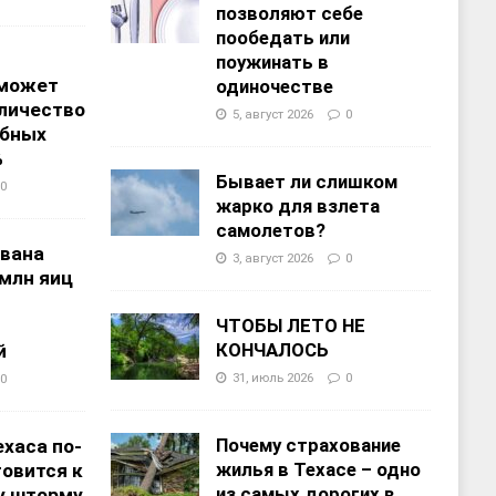
позволяют себе
пообедать или
поужинать в
 может
одиночестве
личество
5, август 2026
0
ебных
%
Бывает ли слишком
0
жарко для взлета
самолетов?
звана
3, август 2026
0
 млн яиц
ЧТОБЫ ЛЕТО НЕ
КОНЧАЛОСЬ
й
31, июль 2026
0
0
Почему страхование
хаса по-
жилья в Техасе – одно
овится к
из самых дорогих в
у шторму