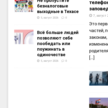
Не пропустите
телефо
безналоговые
запове
выходные в Техасе
7, август
5, август 2026
0
Это перв
частей, 
Всё больше людей
законам,
позволяют себе
пообедать или
изменени
поужинать в
родителя
одиночестве
[...]
5, август 2026
0