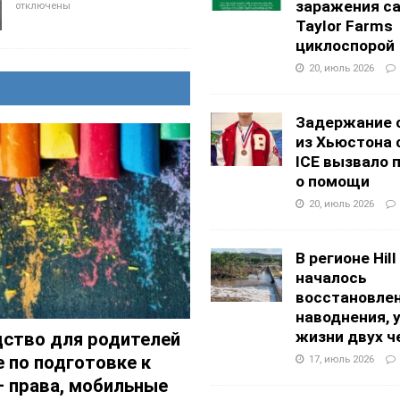
заражения с
отключены
Taylor Farms
циклоспорой
20, июль 2026
Задержание 
из Хьюстона
ICE вызвало 
о помощи
20, июль 2026
В регионе Hill
началось
восстановлен
наводнения, 
жизни двух ч
дство для родителей
е по подготовке к
17, июль 2026
 права, мобильные