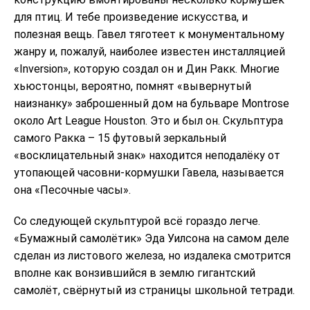
для птиц. И тебе произведение искусства, и
полезная вещь. Гавел тяготеет к монументальному
жанру и, пожалуй, наиболее известен инсталляцией
«Inversion», которую создал он и Дин Ракк. Многие
хьюстонцы, вероятно, помнят «вывернутый
наизнанку» заброшенный дом на бульваре Montrose
около Art League Houston. Это и был он. Скульптура
самого Ракка – 15 футовый зеркальный
«восклицательный знак» находится неподалёку от
утопающей часовни-кормушки Гавела, называется
она «Песочные часы».
Со следующей скульптурой всё гораздо легче.
«Бумажный самолётик» Эда Уилсона на самом деле
сделан из листового железа, но издалека смотрится
вполне как вонзившийся в землю гигантский
самолёт, свёрнутый из страницы школьной тетради.