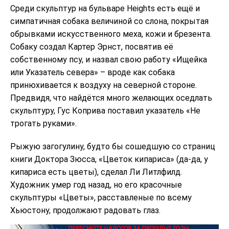
Среди скульптур на бульваре Heights есть ещё и
симпатичная собака величиной со слона, покрытая
обрывками искусственного меха, кожи и брезента.
Собаку создал Картер Эрнст, посвятив её
собственному псу, и назвал свою работу «Ищейка
или Указатель севера» – вроде как собака
принюхивается к воздуху на северной стороне.
Предвидя, что найдётся много желающих оседлать
скульптуру, Гус Коприва поставил указатель «Не
трогать руками».
Рыжую загогулину, будто бы сошедшую со страниц
книги Доктора Зюсса, «Цветок кипариса» (да-да, у
кипариса есть цветы), сделал Ли Литлфилд.
Художник умер год назад, но его красочные
скульптуры «Цветы», расставленые по всему
Хьюстону, продолжают радовать глаз.