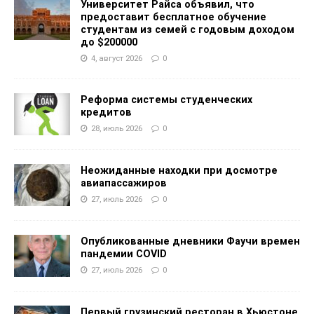
Университет Райса объявил, что
предоставит бесплатное обучение
студентам из семей с годовым доходом
до $200000
4, август 2026
0
Реформа системы студенческих
кредитов
28, июль 2026
0
Неожиданные находки при досмотре
авиапассажиров
27, июль 2026
0
Опубликованные дневники Фаучи времен
пандемии COVID
27, июль 2026
0
Первый грузинский ресторан в Хьюстоне