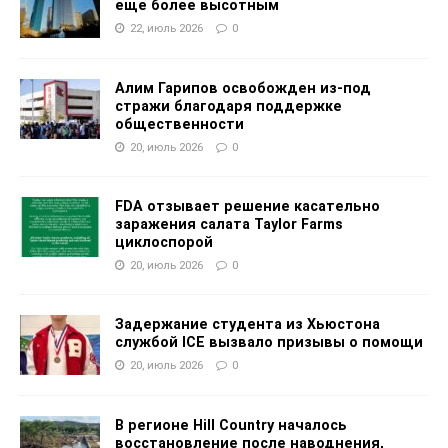
еще более высотным
22, июль 2026
0
Алим Гарипов освобожден из-под
стражи благодаря поддержке
общественности
20, июль 2026
0
FDA отзывает решение касательно
заражения салата Taylor Farms
циклоспорой
20, июль 2026
0
Задержание студента из Хьюстона
службой ICE вызвало призывы о помощи
20, июль 2026
0
В регионе Hill Country началось
восстановление после наводнения,