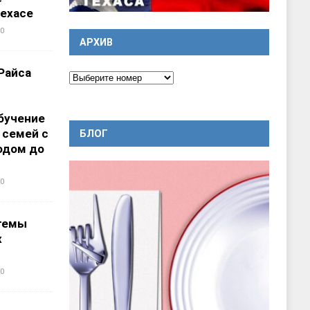
ехасе
0
АРХИВ
Райса
бучение
 семей с
БЛОГ
одом до
0
темы
х
0