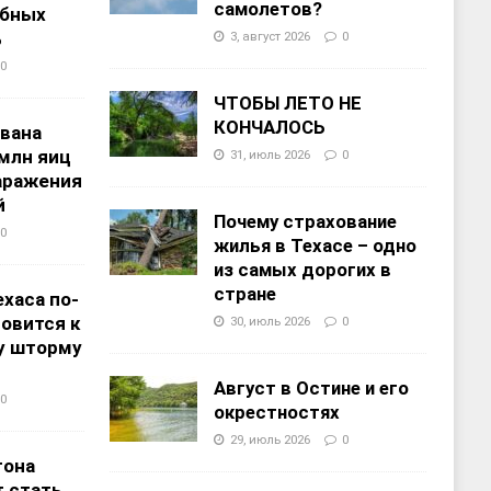
самолетов?
ебных
%
3, август 2026
0
0
ЧТОБЫ ЛЕТО НЕ
КОНЧАЛОСЬ
звана
 млн яиц
31, июль 2026
0
заражения
й
Почему страхование
0
жилья в Техасе – одно
из самых дорогих в
стране
хаса по-
овится к
30, июль 2026
0
у шторму
Август в Остине и его
0
окрестностях
29, июль 2026
0
тона
 стать