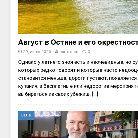
Август в Остине и его окрестнос
29, июль 2026
ourtx.com
0
Однако у летнего зноя есть и неочевидные, но 
которых редко говорят и которые часто недооц
становится меньше, дороги пустеют, появляетс
купания, а бесплатные или недорогие мероприя
выбираться из своих убежищ.
[…]
BLOG