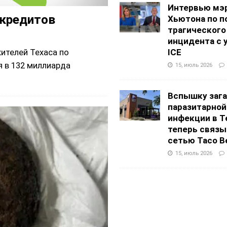
Интервью мэ
 кредитов
Хьютона по п
трагического
инцидента с 
ителей Техаса по
ICE
 в 132 миллиарда
15, июль 2026
Вспышку заг
паразитарной
инфекции в Т
теперь связы
сетью Taco Be
15, июль 2026