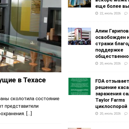
еще более в
22, июль 2026
Алим Гарипов
освобожден 
стражи благо
поддержке
общественно
20, июль 2026
щие в Техасе
FDA отзывае
решение каса
заражения са
раны сколотила состояние
Taylor Farms
ят представители
циклоспорой
оохранения.
[…]
20, июль 2026