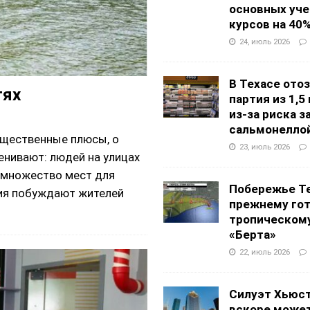
основных уч
курсов на 40
24, июль 2026
В Техасе ото
тях
партия из 1,5
из-за риска 
сальмонелло
существенные плюсы, о
23, июль 2026
енивают: людей на улицах
я множество мест для
Побережье Те
тия побуждают жителей
прежнему гот
тропическом
«Берта»
22, июль 2026
Силуэт Хьюс
вскоре может