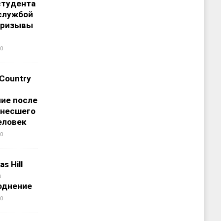
студента
службой
призывы
0
 Country
ие после
унесшего
еловек
0
s Hill
а
однение
0