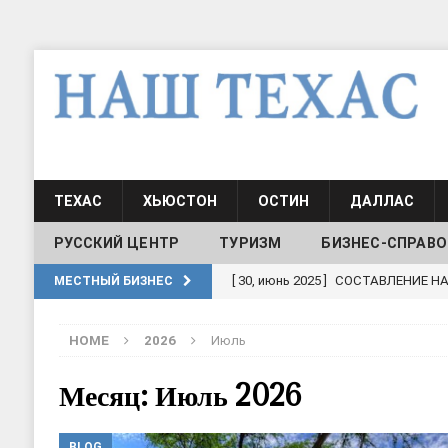
ТЕХАС
ХЬЮСТОН
ОСТИН
ДАЛЛАС
РУССКИЙ ЦЕНТР
ТУРИЗМ
БИЗНЕС-СПРАВО
[ 19, июль 2017 ]
Классы русского
МЕСТНЫЙ БИЗНЕС
ШКОЛЫ И ДЕТСКИЕ САДЫ
HOME
2026
Июль
[ 19, июль 2017 ]
Школа русского 
ДЕТСКИЕ САДЫ
Месяц: Июль 2026
[ 17, июнь 2026 ]
Sophia Dance
Т
BLOG