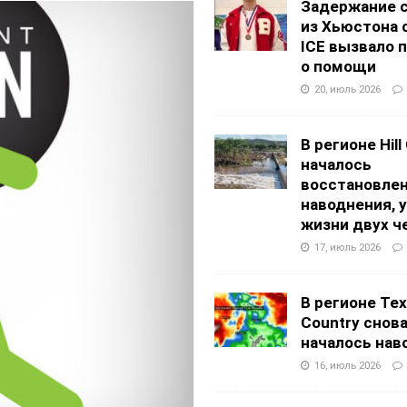
Задержание 
из Хьюстона 
ICE вызвало 
о помощи
20, июль 2026
В регионе Hill
началось
восстановлен
наводнения, 
жизни двух ч
17, июль 2026
В регионе Texa
Country снов
началось нав
16, июль 2026