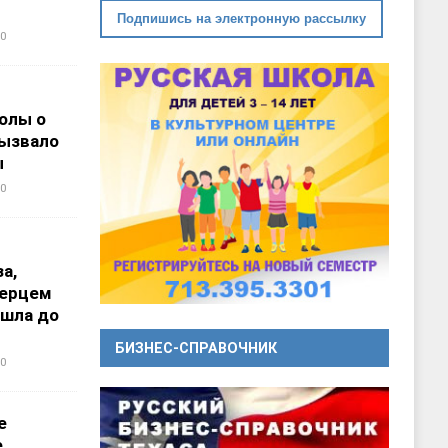
Подпишись на электронную рассылку
0
олы о
вызвало
ы
0
а,
перцем
ошла до
БИЗНЕС-СПРАВОЧНИК
0
е
е