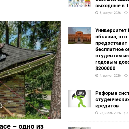
выходные в Т
5, август 2026
Университет 
объявил, что
предоставит
бесплатное о
студентам из
годовым дох
$200000
4, август 2026
Реформа сис
студенчески
кредитов
28, июль 2026
се – одно из