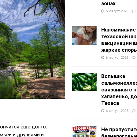
g Academy
ШКОЛЫ И ДЕТСКИЕ САДЫ
зонах
АЛОГОВЫХ ДЕКЛАРАЦИЙ
ФИНАНСЫ И БУХГАЛТЕРСКИЙ УЧЕТ
6, август 2026
Напоминание
техасской шк
вакцинации 
жаркие спор
6, август 2026
Вспышка
сальмонеллез
связанная с 
халапеньо, д
Техаса
6, август 2026
кончится еще долго.
Не пропустит
мьей и друзьями и
безналоговы