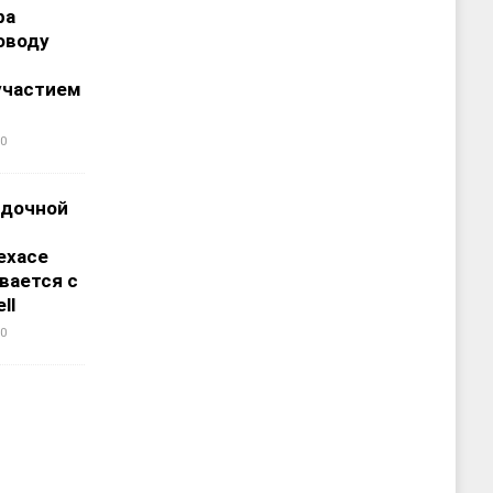
ра
оводу
участием
0
адочной
ехасе
вается с
ll
0