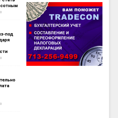
ысотным
0
из-под
даря
сти
0
т
тельно
лата
0