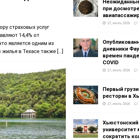
Неожиданные
при досмотр
авиапассажи
27, июль 2026
ору страховых услуг
авляют 14,4% от
Опубликован
то является одним из
дневники Фа
ы жилья в Техасе также
[…]
времен панд
COVID
27, июль 2026
Первый грузи
ресторан в Х
27, июль 2026
Хьюстонский
университет
сократить ко