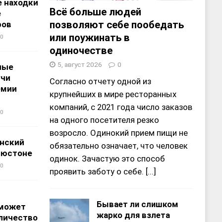
 находки
Всё больше людей
е
позволяют себе пообедать
ров
или поужинать в
0
одиночестве
5, август 2026
0
ные
учи
Согласно отчету одной из
емии
крупнейших в мире ресторанных
компаний, с 2021 года число заказов
0
на одного посетителя резко
возросло. Одинокий прием пищи не
нский
обязательно означает, что человек
ьюстоне
одинок. Зачастую это способ
0
проявить заботу о себе.
[...]
Бывает ли слишком
 может
жарко для взлета
личество