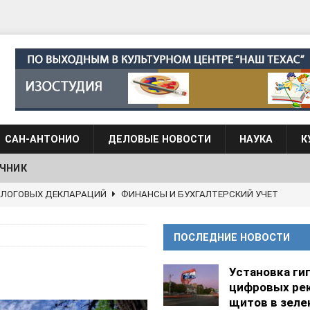
САН-АНТОНИО
ДЕЛОВЫЕ НОВОСТИ
НАУКА
К
ЧНИК
 языка для взрослых при Культурном центре “Наш Техас”
ПОСЛЕДНИЕ НОВОСТИ
языка при культурном центре “Наш Техас”
ШКОЛЫ И
Установка ги
цифровых ре
АНЦЕВАЛЬНЫЕ СТУДИИ
щитов в зеле