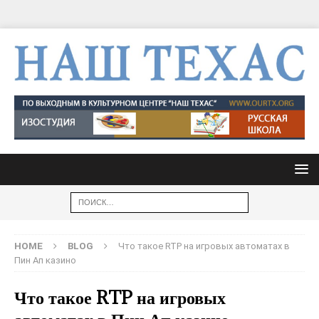
HOME
BLOG
Что такое RTP на игровых автоматах в
Пин Ап казино
Что такое RTP на игровых