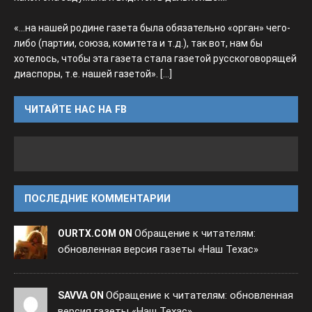
«...на нашей родине газета была обязательно «орган» чего-
либо (партии, союза, комитета и т.д.), так вот, нам бы
хотелось, чтобы эта газета стала газетой русскоговорящей
диаспоры, т.е. нашей газетой».
[...]
ЧИТАЙТЕ НАС НА FB
ПОСЛЕДНИЕ КОММЕНТАРИИ
Обращение к читателям:
OURTX.COM ON
обновленная версия газеты «Наш Техас»
Обращение к читателям: обновленная
SAVVA ON
версия газеты «Наш Техас»