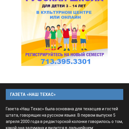
ГАЗЕТА «НАШ ТЕХАС»
Газета «Наш Техас» была основана для техасцев и гостей
штата, говорящих на русском языке. В первом выпуске 5
апреля 2000 года в редакторской колонке говорилось о том,
какой она задумана и видится в дальнейшем: