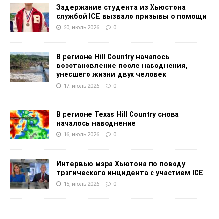
Задержание студента из Хьюстона
службой ICE вызвало призывы о помощи
20, июль 2026
0
В регионе Hill Country началось
восстановление после наводнения,
унесшего жизни двух человек
17, июль 2026
0
В регионе Texas Hill Country снова
началось наводнение
16, июль 2026
0
Интервью мэра Хьютона по поводу
трагического инцидента с участием ICE
15, июль 2026
0