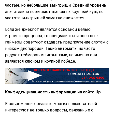
частые, но небольшие выигрыши. Средний уровень
значительно повышает шансы на крупный куш, но
частота выигрышей заметно снижается.
Если же джекпот является основной целью
игрового процесса, то специалисты и опытные
геймеры советуют отдавать предпочтение слотам с
низком дисперсией. Такие автоматы не часто
радуют геймеров выигрышами, но именно они
являются ключом к крупной победе.
Конфиденциальность информации на сайте Up
В современных реалиях, многих пользователей
интересуют не только вопросы, связанные с