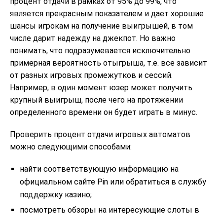
процент отдачи в рамках от 95% до 99%, что
является прекрасным показателем и дает хорошие
шансы игрокам на получение выигрышей, в том
числе дарит надежду на джекпот. Но важно
понимать, что подразумевается исключительно
примерная вероятность отыгрыша, т.е. все зависит
от разных игровых промежутков и сессий.
Например, в один момент юзер может получить
крупный выигрыш, после чего на протяжении
определенного времени он будет играть в минус.
Проверить процент отдачи игровых автоматов
можно следующими способами:
найти соответствующую информацию на
официальном сайте Pin или обратиться в службу
поддержку казино;
посмотреть обзоры на интересующие слоты в