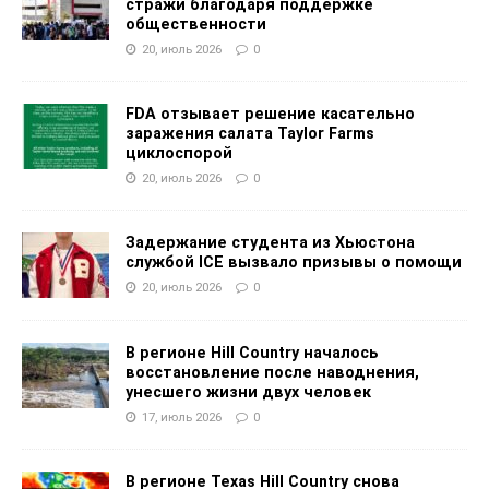
стражи благодаря поддержке
общественности
20, июль 2026
0
FDA отзывает решение касательно
заражения салата Taylor Farms
циклоспорой
20, июль 2026
0
Задержание студента из Хьюстона
службой ICE вызвало призывы о помощи
20, июль 2026
0
В регионе Hill Country началось
восстановление после наводнения,
унесшего жизни двух человек
17, июль 2026
0
В регионе Texas Hill Country снова