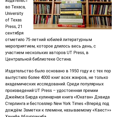
издательст
во Техаса,
University
of Texas
Press, 21
сентября
отметило 75-летний юбилей литературным
мероприятием, которое длилось весь день, с
участием нескольких авторов UT Press, в
Центральной библиотеке Остина.
Издательство было основано в 1950 году и с тех пор
выпустило более 4000 книг всех жанров, не только
академических исследований. Среди популярных
произведений UT Press – удостоенная премии
Джеймса Бирда кулинарная книга «Юкатан» Дэвида
Стерлинга и бестселлер New York Times «Вперёд под
дождём: Заметки к племени, называемому «Квест»»
Ханифа Абдурракиба.