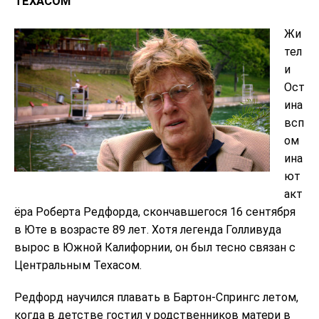
ТЕХАСОМ
Жи
тел
и
Ост
ина
всп
ом
ина
ют
акт
ёра Роберта Редфорда, скончавшегося 16 сентября
в Юте в возрасте 89 лет. Хотя легенда Голливуда
вырос в Южной Калифорнии, он был тесно связан с
Центральным Техасом.
Редфорд научился плавать в Бартон-Спрингс летом,
когда в детстве гостил у родственников матери в