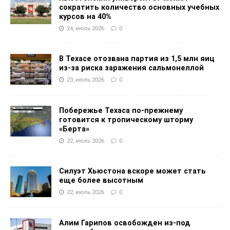
сократить количество основных учебных
курсов на 40%
24, июль 2026
0
В Техасе отозвана партия из 1,5 млн яиц
из-за риска заражения сальмонеллой
23, июль 2026
0
Побережье Техаса по-прежнему
готовится к тропическому шторму
«Берта»
22, июль 2026
0
Силуэт Хьюстона вскоре может стать
еще более высотным
22, июль 2026
0
Алим Гарипов освобожден из-под