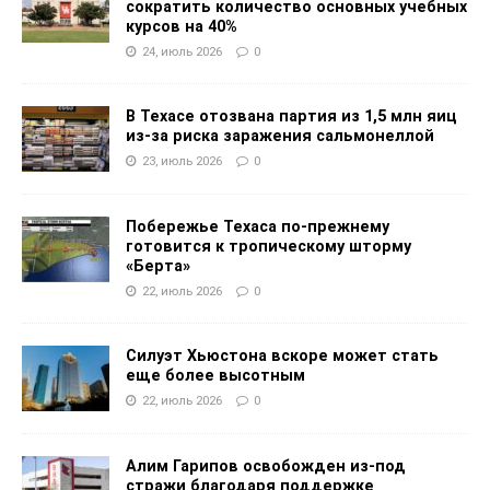
сократить количество основных учебных
курсов на 40%
24, июль 2026
0
В Техасе отозвана партия из 1,5 млн яиц
из-за риска заражения сальмонеллой
23, июль 2026
0
Побережье Техаса по-прежнему
готовится к тропическому шторму
«Берта»
22, июль 2026
0
Силуэт Хьюстона вскоре может стать
еще более высотным
22, июль 2026
0
Алим Гарипов освобожден из-под
стражи благодаря поддержке