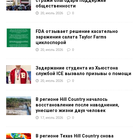
стражи благодаря поддержке
общественности
20, июль 2026
0
FDA отзывает решение касательно
заражения салата Taylor Farms
циклоспорой
20, июль 2026
0
Задержание студента из Хьюстона
службой ICE вызвало призывы о помощи
20, июль 2026
0
В регионе Hill Country началось
восстановление после наводнения,
унесшего жизни двух человек
17, июль 2026
0
В регионе Texas Hill Country снова