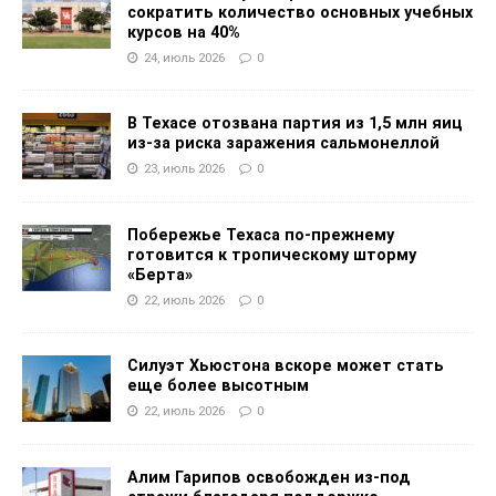
сократить количество основных учебных
курсов на 40%
24, июль 2026
0
В Техасе отозвана партия из 1,5 млн яиц
из-за риска заражения сальмонеллой
23, июль 2026
0
Побережье Техаса по-прежнему
готовится к тропическому шторму
«Берта»
22, июль 2026
0
Силуэт Хьюстона вскоре может стать
еще более высотным
22, июль 2026
0
Алим Гарипов освобожден из-под