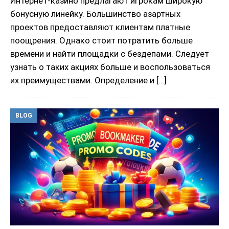
Интернет-казино предлагают игрокам широкую
бонусную линейку. Большинство азартных
проектов предоставляют клиентам платные
поощрения. Однако стоит потратить больше
времени и найти площадки с бездепами. Следует
узнать о таких акциях больше и воспользоваться
их преимуществами. Определение и
[…]
BLOG