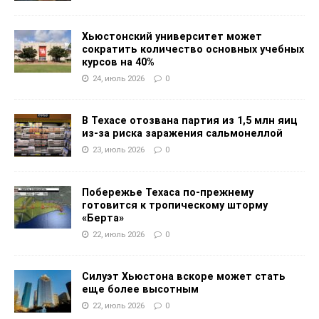
Хьюстонский университет может
сократить количество основных учебных
курсов на 40%
24, июль 2026
0
В Техасе отозвана партия из 1,5 млн яиц
из-за риска заражения сальмонеллой
23, июль 2026
0
Побережье Техаса по-прежнему
готовится к тропическому шторму
«Берта»
22, июль 2026
0
Силуэт Хьюстона вскоре может стать
еще более высотным
22, июль 2026
0