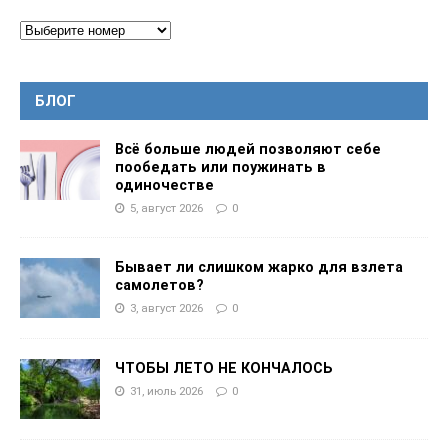
БЛОГ
Всё больше людей позволяют себе
пообедать или поужинать в
одиночестве
5, август 2026
0
Бывает ли слишком жарко для взлета
самолетов?
3, август 2026
0
ЧТОБЫ ЛЕТО НЕ КОНЧАЛОСЬ
31, июль 2026
0