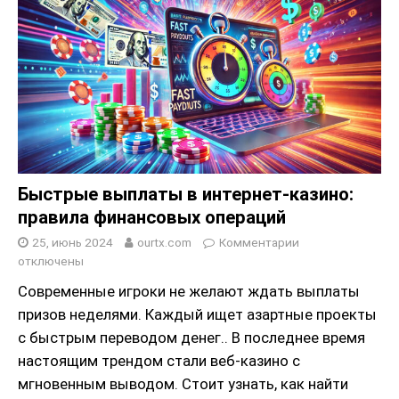
Быстрые выплаты в интернет-казино:
правила финансовых операций
25, июнь 2024
ourtx.com
Комментарии
отключены
Современные игроки не желают ждать выплаты
призов неделями. Каждый ищет азартные проекты
с быстрым переводом денег.. В последнее время
настоящим трендом стали веб-казино с
мгновенным выводом. Стоит узнать, как найти