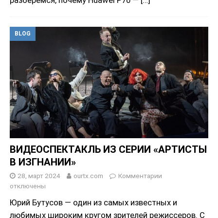
разберемся, почему Huawei P70 —
[…]
BLOG
ВИДЕОСПЕКТАКЛЬ ИЗ СЕРИИ «АРТИСТЫ
В ИЗГНАНИИ»
28, март 2024
ourtx.com
Комментарии
отключены
Юрий Бутусов — один из самых известных и
любимых широким кругом зрителей режиссеров. С