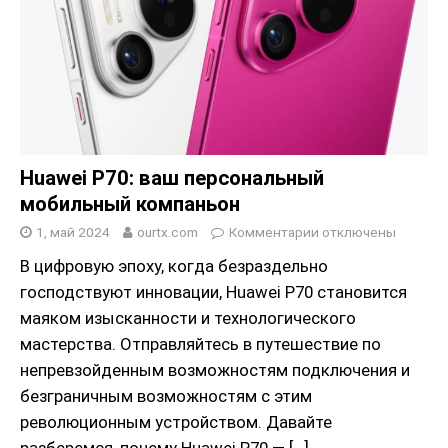
Huawei P70: ваш персональный
мобильный компаньон
1, май 2024
ourtx.com
Комментарии
отключены
В цифровую эпоху, когда безраздельно
господствуют инновации, Huawei P70 становится
маяком изысканности и технологического
мастерства. Отправляйтесь в путешествие по
непревзойденным возможностям подключения и
безграничным возможностям с этим
революционным устройством. Давайте