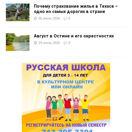
Почему страхование жилья в Техасе –
одно из самых дорогих в стране
30, июль 2026
0
Август в Остине и его окрестностях
29, июль 2026
0