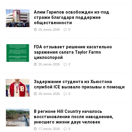
Алим Гарипов освобожден из-под
стражи благодаря поддержке
общественности
20, июль 2026
0
FDA отзывает решение касательно
заражения салата Taylor Farms
циклоспорой
20, июль 2026
0
Задержание студента из Хьюстона
службой ICE вызвало призывы о помощи
20, июль 2026
0
В регионе Hill Country началось
восстановление после наводнения,
унесшего жизни двух человек
17, июль 2026
0