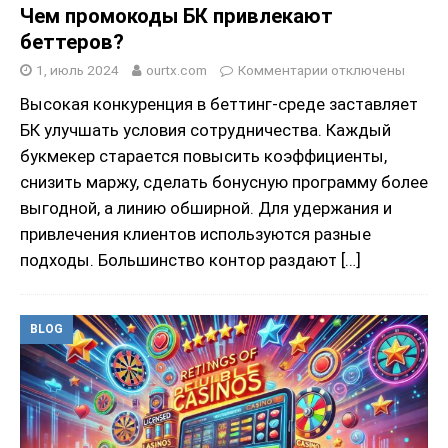
Чем промокоды БК привлекают
беттеров?
1, июль 2024
ourtx.com
Комментарии
отключены
Высокая конкуренция в беттинг-среде заставляет
БК улучшать условия сотрудничества. Каждый
букмекер старается повысить коэффициенты,
снизить маржу, сделать бонусную программу более
выгодной, а линию обширной. Для удержания и
привлечения клиентов используются разные
подходы. Большинство контор раздают
[…]
BLOG