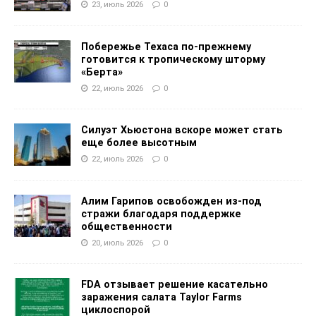
23, июль 2026
0
Побережье Техаса по-прежнему
готовится к тропическому шторму
«Берта»
22, июль 2026
0
Силуэт Хьюстона вскоре может стать
еще более высотным
22, июль 2026
0
Алим Гарипов освобожден из-под
стражи благодаря поддержке
общественности
20, июль 2026
0
FDA отзывает решение касательно
заражения салата Taylor Farms
циклоспорой