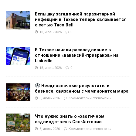
Вспышку загадочной паразитарной
инфекции в Техасе теперь связывается
с сетью Taco Bell
15, июль 2026
0
В Техасе начали расследование в
отношении «вакансий-призраков» на
LinkedIn
15, июль 2026
0
Неоднозначные результаты в
бизнесе, связанном с чемпионатом мира
8, июль 2026
Комментарии
отключены
Что нужно знать о «хаотичном
садоводстве» в Сан-Антонио
8, июль 2026
Комментарии
отключены