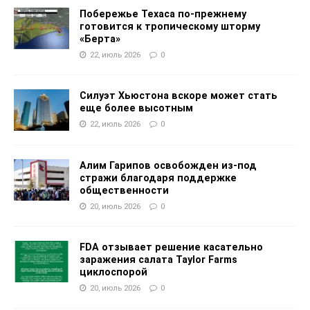
Побережье Техаса по-прежнему
готовится к тропическому шторму
«Берта»
22, июль 2026
0
Силуэт Хьюстона вскоре может стать
еще более высотным
22, июль 2026
0
Алим Гарипов освобожден из-под
стражи благодаря поддержке
общественности
20, июль 2026
0
FDA отзывает решение касательно
заражения салата Taylor Farms
циклоспорой
20, июль 2026
0