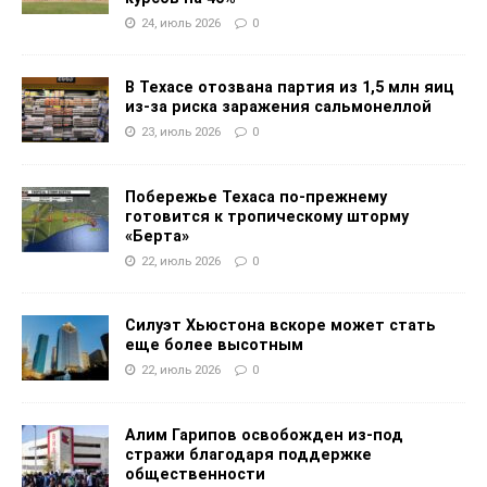
24, июль 2026
0
В Техасе отозвана партия из 1,5 млн яиц
из-за риска заражения сальмонеллой
23, июль 2026
0
Побережье Техаса по-прежнему
готовится к тропическому шторму
«Берта»
22, июль 2026
0
Силуэт Хьюстона вскоре может стать
еще более высотным
22, июль 2026
0
Алим Гарипов освобожден из-под
стражи благодаря поддержке
общественности