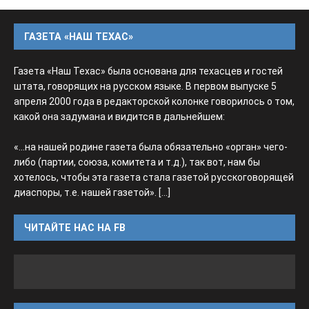
ГАЗЕТА «НАШ ТЕХАС»
Газета «Наш Техас» была основана для техасцев и гостей
штата, говорящих на русском языке. В первом выпуске 5
апреля 2000 года в редакторской колонке говорилось о том,
какой она задумана и видится в дальнейшем:
«...на нашей родине газета была обязательно «орган» чего-
либо (партии, союза, комитета и т.д.), так вот, нам бы
хотелось, чтобы эта газета стала газетой русскоговорящей
диаспоры, т.е. нашей газетой».
[...]
ЧИТАЙТЕ НАС НА FB