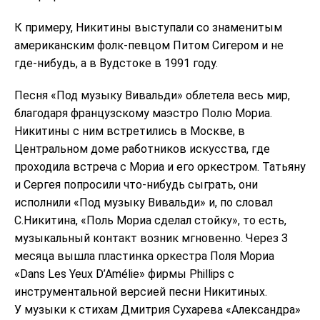
К примеру, Никитины выступали со знаменитым
американским фолк-певцом Питом Сигером и не
где-нибудь, а в Вудстоке в 1991 году.
Песня «Под музыку Вивальди» облетела весь мир,
благодаря французскому маэстро Полю Мориа.
Никитины с ним встретились в Москве, в
Центральном доме работников искусства, где
проходила встреча с Мориа и его оркестром. Татьяну
и Сергея попросили что-нибудь сыграть, они
исполнили «Под музыку Вивальди» и, по словал
С.Никитина, «Поль Мориа сделал стойку», то есть,
музыкальный контакт возник мгновенно. Через 3
месяца вышла пластинка оркестра Поля Мориа
«Dans Les Yeux D’Amélie» фирмы Phillips с
инструментальной версией песни Никитиных.
У музыки к стихам Дмитрия Сухарева «Александра»