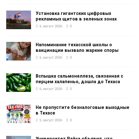
Установка гигантских цифровых
рекламных щитов в зеленых зонах
6, август 2026
0
Напоминание техасской школы о
вакцинации вызвало жаркие споры
6, август 2026
0
Вспышка сальмонеллеза, связанная с
перцем халапеньо, дошла до Техаса
6, август 2026
0
Не пропустите безналоговые выходные
в Техасе
5, август 2026
0
Университет Райса объявил, что