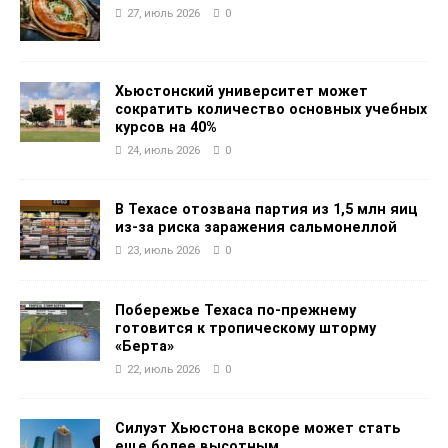
27, июль 2026
0
Хьюстонский университет может
сократить количество основных учебных
курсов на 40%
24, июль 2026
0
В Техасе отозвана партия из 1,5 млн яиц
из-за риска заражения сальмонеллой
23, июль 2026
0
Побережье Техаса по-прежнему
готовится к тропическому шторму
«Берта»
22, июль 2026
0
Силуэт Хьюстона вскоре может стать
еще более высотным