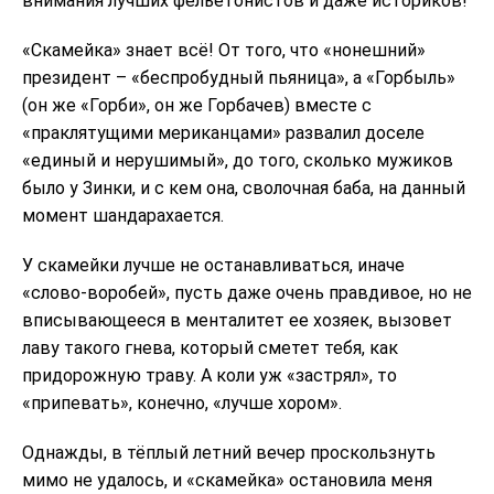
внимания лучших фельетонистов и даже историков!
«Скамейка» знает всё! От того, что «нонешний»
президент – «беспробудный пьяница», а «Горбыль»
(он же «Горби», он же Горбачев) вместе с
«праклятущими мериканцами» развалил доселе
«единый и нерушимый», до того, сколько мужиков
было у Зинки, и с кем она, сволочная баба, на данный
момент шандарахается.
У скамейки лучше не останавливаться, иначе
«слово-воробей», пусть даже очень правдивое, но не
вписывающееся в менталитет ее хозяек, вызовет
лаву такого гнева, который сметет тебя, как
придорожную траву. А коли уж «застрял», то
«припевать», конечно, «лучше хором».
Однажды, в тёплый летний вечер проскользнуть
мимо не удалось, и «скамейка» остановила меня