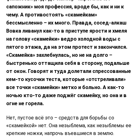
сапожник» моя профессия, вроде бы, как и ни к
чему. А противостоять «скамейкам»
бессмысленно – их много. Правда, сосед-алкаш
Вовка ливанул как-то в приступе ярости и хмеля
на голову «скамейки» ведро холодной воды с
пятого этажа, да на этом протест и закончился.
«Скамейка» захлебнулась, но не на долго –
быстренько оттащила себя в сторону, подальше
от окон. Говорят и туда долетали спрессованные
кем-то кусочки теста, которые «отстреливали»
все точки «скамейки» метко и больно. А как-то
ночью кто-то даже поджёг скамейку, но она и в
огне не горела.
Нет, пустое всё это – средств для борьбы со
«скамейкой» нет. Она незыблема, как незыблемы ее
крепкие ножки, напрочь въевшиеся в землю.