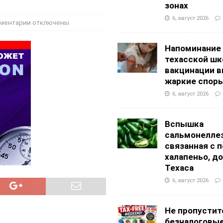
g Academy
ШКОЛЫ И ДЕТСКИЕ САДЫ
зонах
АЛОГОВЫХ ДЕКЛАРАЦИЙ
ФИНАНСЫ И БУХГАЛТЕРСКИЙ УЧЕТ
6, август 2026
ментарии
отключены
Напоминание
техасской шк
вакцинации 
жаркие спор
6, август 2026
Вспышка
сальмонеллез
связанная с 
халапеньо, д
Техаса
6, август 2026
Не пропустит
безналоговы