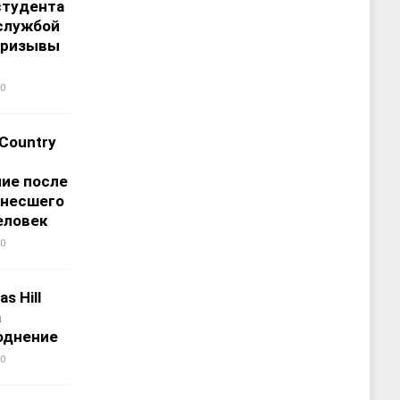
студента
службой
призывы
0
 Country
ие после
унесшего
еловек
0
s Hill
а
однение
0