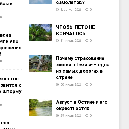
самолетов?
ебных
%
3, август 2026
0
0
ЧТОБЫ ЛЕТО НЕ
КОНЧАЛОСЬ
звана
 млн яиц
31, июль 2026
0
заражения
й
Почему страхование
0
жилья в Техасе – одно
из самых дорогих в
стране
хаса по-
овится к
30, июль 2026
0
у шторму
Август в Остине и его
0
окрестностях
29, июль 2026
0
тона
 стать