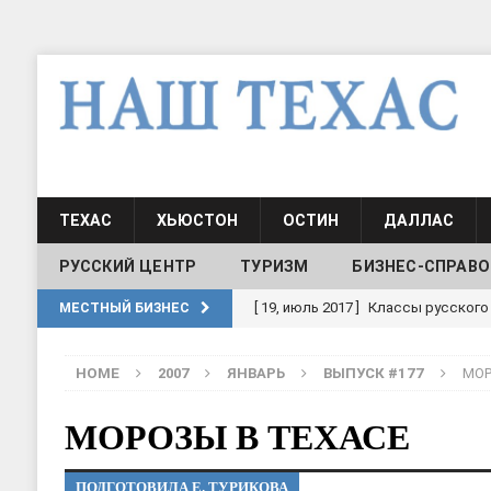
ТЕХАС
ХЬЮСТОН
ОСТИН
ДАЛЛАС
РУССКИЙ ЦЕНТР
ТУРИЗМ
БИЗНЕС-СПРАВО
[ 19, июль 2017 ]
Классы русского
МЕСТНЫЙ БИЗНЕС
ШКОЛЫ И ДЕТСКИЕ САДЫ
HOME
2007
ЯНВАРЬ
ВЫПУСК #177
МОР
[ 19, июль 2017 ]
Школа русского 
ДЕТСКИЕ САДЫ
МОРОЗЫ В ТЕХАСЕ
[ 17, июнь 2026 ]
Sophia Dance
Т
ПОДГОТОВИЛА Е. ТУРИКОВА