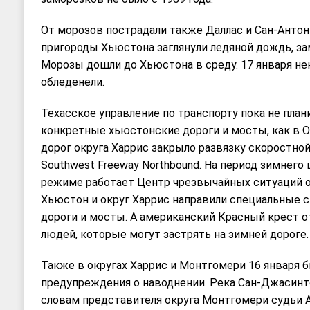
От морозов пострадали также Даллас и Сан-Антон
пригороды Хьюстона заглянули ледяной дождь, за
Морозы дошли до Хьюстона в среду. 17 января н
обледенели.
Техасское управление по транспорту пока не план
конкретные хьюстонские дороги и мосты, как в О
дорог округа Харрис закрыло развязку скоростной
Southwest Freeway Northbound. На период зимнег
режиме работает Центр чрезвычайных ситуаций ок
Хьюстон и округ Харрис направили специальные 
дороги и мосты. А американский Красный крест 
людей, которые могут застрять на зимней дороге.
Также в округах Харрис и Монтгомери 16 января 
предупреждения о наводнении. Река Сан-Джасинт
словам представителя округа Монтгомери судьи Ala