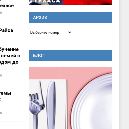
ехасе
0
АРХИВ
Райса
бучение
 семей с
БЛОГ
одом до
0
темы
х
0