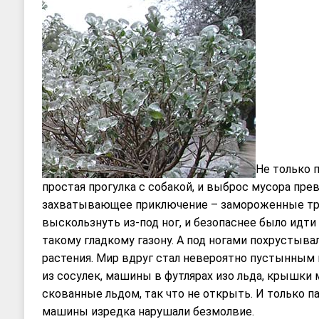
Не только п
простая прогулка с собакой, и выброс мусора пре
захватывающее приключение – замороженные тр
выскользнуть из-под ног, и безопаснее было идти
такому гладкому газону. А под ногами похрустыва
растения. Мир вдруг стал невероятно пустынным 
из сосулек, машины в футлярах изо льда, крышки 
скованные льдом, так что не открыть. И только 
машины изредка нарушали безмолвие.