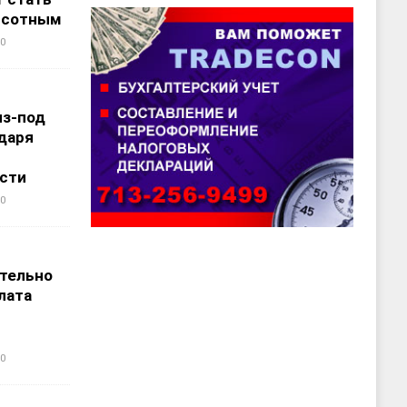
ысотным
0
из-под
даря
сти
0
т
тельно
лата
0