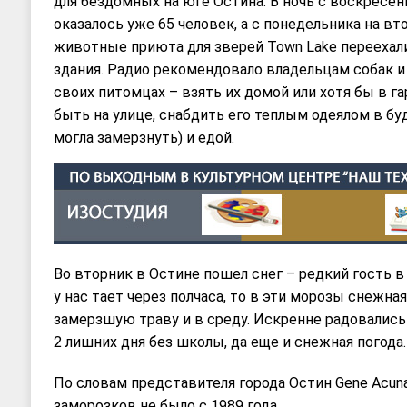
для бездомных на юге Остина. В ночь с воскресен
оказалось уже 65 человек, а с понедельника на вто
животные приюта для зверей Town Lake переехали
здания. Радио рекомендовало владельцам собак и
своих питомцах – взять их домой или хотя бы в г
быть на улице, снабдить его теплым одеялом в буд
могла замерзнуть) и едой.
Во вторник в Остине пошел снег – редкий гость в 
у нас тает через полчаса, то в эти морозы снежна
замерзшую траву и в среду. Искренне радовались
2 лишних дня без школы, да еще и снежная погода.
По словам представителя города Остин Gene Acun
заморозков не было с 1989 года.