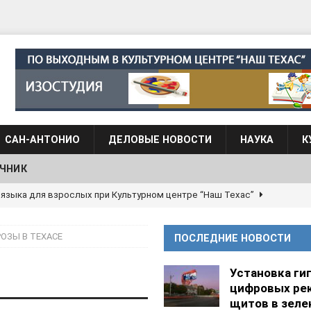
САН-АНТОНИО
ДЕЛОВЫЕ НОВОСТИ
НАУКА
К
ЧНИК
 языка для взрослых при Культурном центре “Наш Техас”
ОЗЫ В ТЕХАСЕ
ПОСЛЕДНИЕ НОВОСТИ
языка при культурном центре “Наш Техас”
ШКОЛЫ И
Установка ги
цифровых ре
АНЦЕВАЛЬНЫЕ СТУДИИ
щитов в зеле