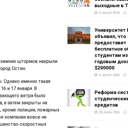
выходные в Т
5, август 2026
Университет 
объявил, что
предоставит
бесплатное о
студентам из
 зимних штормов накрыли
годовым дох
$200000
ород Остин.
4, август 2026
ы. Однако именно такая
16 и 17 января. В
Реформа сис
зывающего ветра было
студенчески
, а затем закрыты на
кредитов
, кроме полиции, пожарных
28, июль 2026
ые компании вовсе не
льшинство скоростных