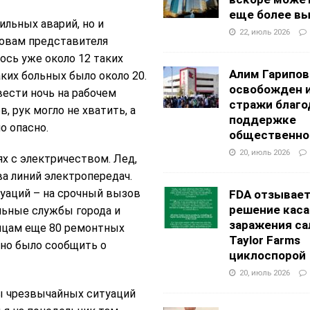
еще более в
ильных аварий, но и
22, июль 2026
ловам представителя
лось уже около 12 таких
Алим Гарипов
таких больных было около 20.
освобожден 
ести ночь на рабочем
стражи благо
, рук могло не хватить, а
поддержке
о опасно.
общественно
20, июль 2026
х с электричеством. Лед,
ва линий электропередач.
уаций – на срочный вызов
FDA отзывае
решение каса
льные службы города и
заражения са
нцам еще 80 ремонтных
Taylor Farms
жно было сообщить о
циклоспорой
20, июль 2026
бы чрезвычайных ситуаций