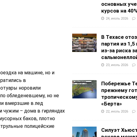
основных уч
курсов на 40
24, июль 2026
В Техасе ото
партия из 1,5
из-за риска 
сальмонелло
23, июль 2026
оездка на машине, но и
вратились в
Побережье Те
отуары норовили
прежнему гот
 по обледеневшему, но не
тропическом
ли вмерзшие в лед
«Берта»
и чужим – дома в гирляндах
22, июль 2026
мусорных баков, плотно
патрульные полицейские
Силуэт Хьюс
вскоре может