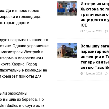
Интервью мэ
Хьютона по п
ио. Да и в некоторые
трагического
морозки и гололедица.
инцидента с 
екоторые дороги
ICE
15, июль 2026
ирует закрывать какие-то
стине. Однако управление
Вспышку заг
паразитарной
 магистрали Westpark и
инфекции в Т
о шторма в оперативном
теперь связы
руга Харрис. Город
сетью Taco Be
спасательные команды на
15, июль 2026
открывает приюты для
были разосланы
о вышла из берегов. По
n Sadler, в округе есть