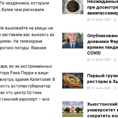
Неожиданные
Те неудачники, которым
при досмотр
, более чем рисковали
авиапассажи
27, июль 2026
Не выезжайте на улицы ни
я заставила вас выехать из
Опубликован
деяла». На телеэкране
дневники Фа
времен панд
рогноз погоды. Важнее
COVID
27, июль 2026
варя, из-за экстремальных
тора Рика Перри и вице-
Первый грузи
нутрь здания Kапитолия. В
ресторан в Х
ность вступал губернатор
27, июль 2026
так что центр Остина
остинский аэропорт – все
Хьюстонский
университет
сократить ко