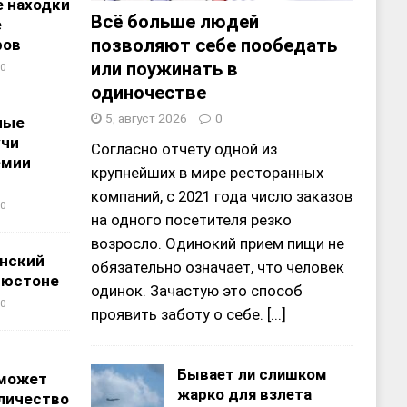
 находки
Всё больше людей
е
позволяют себе пообедать
ров
или поужинать в
0
одиночестве
5, август 2026
0
ные
учи
Согласно отчету одной из
емии
крупнейших в мире ресторанных
компаний, с 2021 года число заказов
0
на одного посетителя резко
возросло. Одинокий прием пищи не
нский
обязательно означает, что человек
ьюстоне
одинок. Зачастую это способ
0
проявить заботу о себе.
[...]
Бывает ли слишком
 может
жарко для взлета
личество