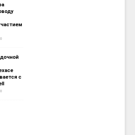
ра
оводу
участием
0
адочной
ехасе
вается с
ll
0