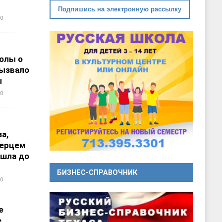
Подпишись на электронную рассылку
0
олы о
вызвало
ы
0
а,
перцем
ошла до
БИЗНЕС-СПРАВОЧНИК
0
е
е