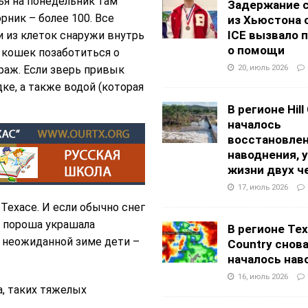
ья на понедельник там
Задержание 
рник – более 100. Все
из Хьюстона 
ICE вызвало 
 из клеток снаружи внутрь
о помощи
 кошек позаботиться о
20, июль 2026
араж. Если зверь привык
ке, а также водой (которая
В регионе Hill
началось
восстановлен
наводнения, 
жизни двух ч
17, июль 2026
Техасе. И если обычно снег
я пороша украшала
В регионе Texa
 неожиданной зиме дети –
Country снов
началось нав
16, июль 2026
a, таких тяжелых