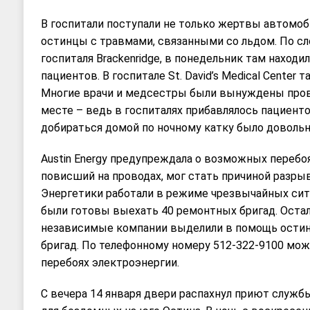
В госпитали поступали не только жертвы автомоб
остинцы с травмами, связанными со льдом. По с
госпиталя Brackenridge, в понедельник там находи
пациентов. В госпитале St. David’s Medical Center 
Многие врачи и медсестры были вынуждены пров
месте – ведь в госпиталях прибавлялось пациентов
добираться домой по ночному катку было довольн
Austin Energy предупреждала о возможных перебоя
повисший на проводах, мог стать причиной разры
Энергетики работали в режиме чрезвычайных сит
были готовы выехать 40 ремонтных бригад. Оста
независимые компании выделили в помощь ости
бригад. По телефонному номеру 512-322-9100 мо
перебоях электроэнергии.
С вечера 14 января двери распахнул приют служ