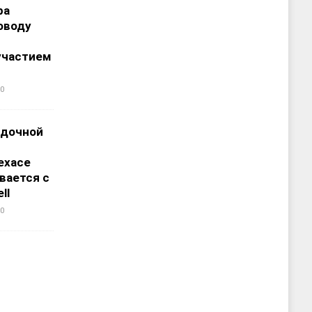
ра
оводу
участием
0
адочной
ехасе
вается с
ll
0