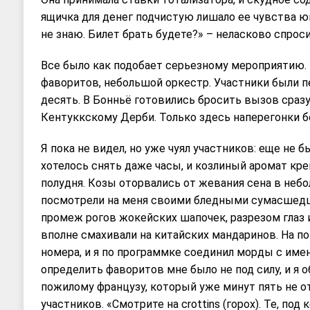
ящичка для денег подчистую лишало ее чувства юм
не знаю. Билет брать будете?» – неласково спроси
Все было как подобает серьезному мероприятию. 
фаворитов, небольшой оркестр. Участники были п
десять. В Бонньё готовились бросить вызов сразу
Кентуккскому Дерби. Только здесь наперегонки б
Я пока не видел, но уже чуял участников: еще не б
хотелось снять даже часы, и козлиный аромат кр
полудня. Козы оторвались от жевания сена в неб
посмотрели на меня своими бледными сумасшедши
промеж рогов жокейских шапочек, разрезом глаз 
вполне смахивали на китайских мандаринов. На п
номера, и я по программке соединил морды с име
определить фаворитов мне было не под силу, и я о
пожилому французу, который уже минут пять не о
участников. «Смотрите на crottins (горох). Те, под