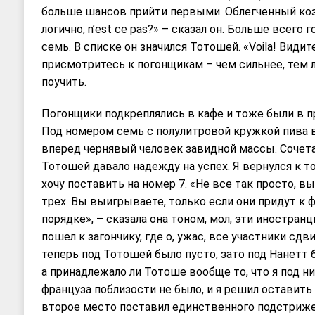
больше шансов прийти первыми. Облегченный коз
логично, n’est ce pas?» – сказал он. Больше всего
семь. В списке он значился Тотошей. «Voila! Видите
присмотритесь к погонщикам – чем сильнее, тем л
поучить.
Погонщики подкреплялись в кафе и тоже были в 
Под номером семь с полулитровой кружкой пива в
вперед чернявый человек завидной массы. Сочета
Тотошей давало надежду на успех. Я вернулся к то
хочу поставить на номер 7. «Не все так просто, 
трех. Вы выигрываете, только если они придут к
порядке», – сказала она тоном, мол, эти иностранц
пошел к загончику, где о, ужас, все участники сдв
теперь под Тотошей было пусто, зато под Нанетт 
а принадлежало ли Тотоше вообще то, что я под 
француза поблизости не было, и я решил оставить
второе место поставил единственного подстриже