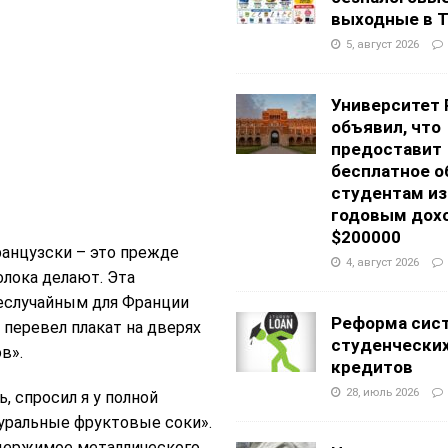
выходные в Т
5, август 2026
Университет 
объявил, что
предоставит
бесплатное о
студентам из
годовым дох
$200000
анцузски – это прежде
4, август 2026
олока делают. Эта
неслучайным для Франции
Реформа сис
 перевел плакат на дверях
студенчески
в».
кредитов
28, июль 2026
, спросил я у полной
уральные фруктовые соки».
одержимое металлического