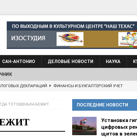
САН-АНТОНИО
ДЕЛОВЫЕ НОВОСТИ
НАУКА
К
ЧНИК
АЛОГОВЫХ ДЕКЛАРАЦИЙ
ФИНАНСЫ И БУХГАЛТЕРСКИЙ УЧЕТ
 языка для взрослых при Культурном центре “Наш Техас”
ГДА ТОТОШЕНЬКА БЕЖИТ
ПОСЛЕДНИЕ НОВОСТИ
языка при культурном центре “Наш Техас”
ШКОЛЫ И
БЕЖИТ
Установка ги
цифровых ре
АНЦЕВАЛЬНЫЕ СТУДИИ
щитов в зеле