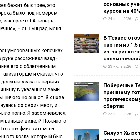
основных уч
ел бежит быстрее, это
курсов на 40
 гороха было под номером
24, июль 2026
, как просто! А теперь
учше», – он был рад меня
В Техасе ото
партия из 1,5
пронумерованных кепочках.
из-за риска 
 руке расхаживал взад-
сальмонелло
ние его с облегченным
23, июль 2026
тализаторше и сказал, что
вы должны указать первых
Побережье Те
 финишу в указанном вами
прежнему гот
ы ничего не знают. Я снова
тропическом
инулись со своих мест, и
«Берта»
было полно. Я засомневался,
22, июль 2026
ним раньше видел? Пожилого
 Тотошу фаворитом, на
Силуэт Хьюс
нного козла, который был
вскоре может