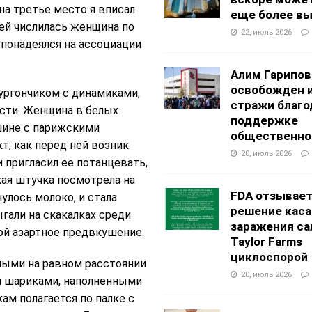
на третье место я вписал
еще более в
цей числилась женщина по
22, июль 2026
я понадеялся на ассоциации
Алим Гарипов
освобожден 
ургончиком с динамиками,
стражи благо
ости. Женщина в белых
поддержке
шине с парижскими
общественно
т, как перед ней возник
20, июль 2026
 пригласил ее потанцевать,
ая штучка посмотрела на
FDA отзывае
улось молоко, и стала
решение каса
гали на скакалках среди
заражения са
ой азартное предвкушение.
Taylor Farms
циклоспорой
ными на равном расстоянии
20, июль 2026
и шариками, наполненными
ам полагается по палке с