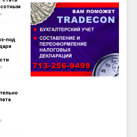
ысотным
0
из-под
даря
сти
0
т
тельно
лата
0