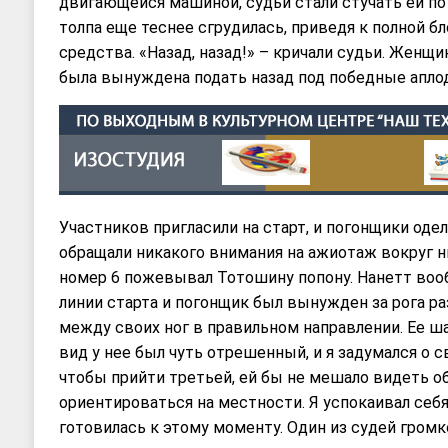
двигающейся машиной, судьи стали стучать ей по
толпа еще теснее сгрудилась, приведя к полной б
средства. «Назад, назад!» – кричали судьи. Женщин
была вынуждена подать назад под победные апло
Участников пригласили на старт, и погонщики оде
обращали никакого внимания на ажиотаж вокруг н
номер 6 пожевывал Тотошину попону. Нанетт воо
линии старта и погонщик был вынужден за рога р
между своих ног в правильном направлении. Ее шап
вид у нее был чуть отрешенный, и я задумался о с
чтобы прийти третьей, ей бы не мешало видеть об
ориентироваться на местности. Я успокаивал себя,
готовилась к этому моменту. Один из судей громко