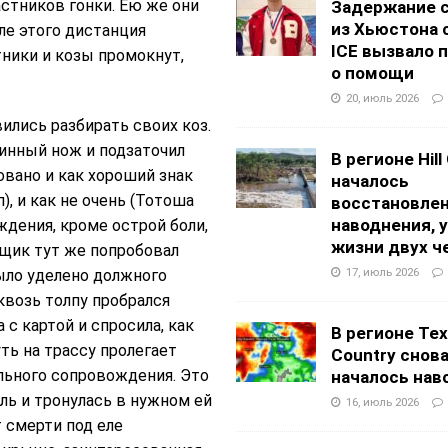
стников гонки. Ею же они
Задержание 
из Хьюстона 
ле этого дистанция
ICE вызвало 
тники и козы промокнут,
о помощи
20, июль 2026
лись разбирать своих коз.
инный нож и подзаточил
В регионе Hill
овано и как хороший знак
началось
, и как не очень (Тотоша
восстановлен
наводнения, 
дения, кроме острой боли,
жизни двух ч
нщик тут же попробовал
17, июль 2026
было уделено должного
квозь толпу пробрался
с картой и спросила, как
В регионе Texa
уть на трассу пролегает
Country снов
ального сопровождения. Это
началось нав
ль и тронулась в нужном ей
16, июль 2026
 смерти под еле