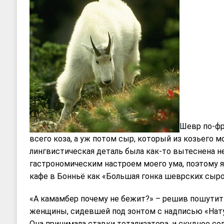
Шевр по-фр
всего коза, а уж потом сыр, который из козьего м
лингвистическая деталь была как-то вытеснена 
гастрономическим настроем моего ума, поэтому я
кафе в Бонньё как «Большая гонка шеврских сыро
«А камамбер почему не бежит?» – решив пошутить
женщины, сидевшей под зонтом с надписью «Нат
Она принимала ставки тотализатора, и скудное с