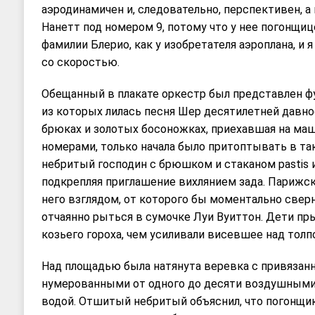
аэродинамичен и, следовательно, перспективен, а 
Нанетт под номером 9, потому что у нее погонщи
фамилии Блерио, как у изобретателя аэроплана, и 
со скоростью.
Обещанный в плакате оркестр был представлен ф
из которых лилась песня Шер десятилетней давн
брюках и золотых босоножках, приехавшая на ма
номерами, только начала было притоптывать в так
небритый господин с брюшком и стаканом pastis и
подкрепляя приглашение вихлянием зада. Парижск
него взглядом, от которого бы моментально сверн
отчаянно рыться в сумочке Луи Вуиттон. Дети пры
козьего гороха, чем усиливали висевшее над толп
Над площадью была натянута веревка с привязан
нумерованными от одного до десяти воздушным
водой. Отшитый небритый объяснил, что погонщик