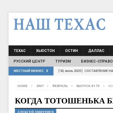
ТЕХАС
ХЬЮСТОН
ОСТИН
ДАЛЛАС
РУССКИЙ ЦЕНТР
ТУРИЗМ
БИЗНЕС-СПРАВО
[ 30, июнь 2025 ]
СОСТАВЛЕНИЕ Н
[ 19, июль 2017 ]
Классы русского
МЕСТНЫЙ БИЗНЕС
ШКОЛЫ И ДЕТСКИЕ САДЫ
HOME
2007
ФЕВРАЛЬ
ВЫПУСК #179
КО
[ 19, июль 2017 ]
Школа русского 
ДЕТСКИЕ САДЫ
КОГДА ТОТОШЕНЬКА 
[ 17, июнь 2026 ]
Sophia Dance
Т
АЛЕКСЕЙ ДМИТРИЕВ