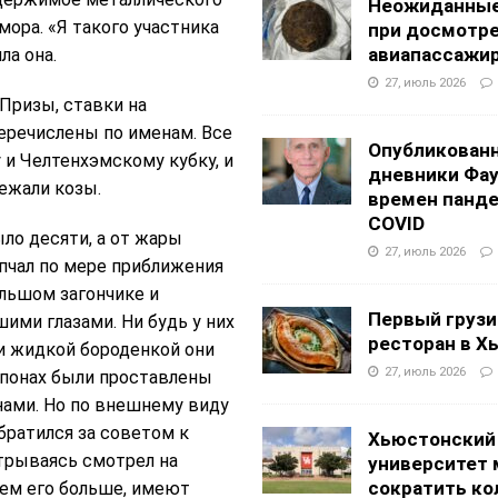
Неожиданные
ора. «Я такого участника
при досмотр
авиапассажи
ла она.
27, июль 2026
Призы, ставки на
еречислены по именам. Все
Опубликован
 и Челтенхэмскому кубку, и
дневники Фа
ежали козы.
времен панд
COVID
ыло десяти, а от жары
27, июль 2026
епчал по мере приближения
ольшом загончике и
Первый грузи
ми глазами. Ни будь у них
ресторан в Х
и жидкой бороденкой они
27, июль 2026
опонах были проставлены
нами. Но по внешнему виду
братился за советом к
Хьюстонский
трываясь смотрел на
университет
сократить ко
 кем его больше, имеют