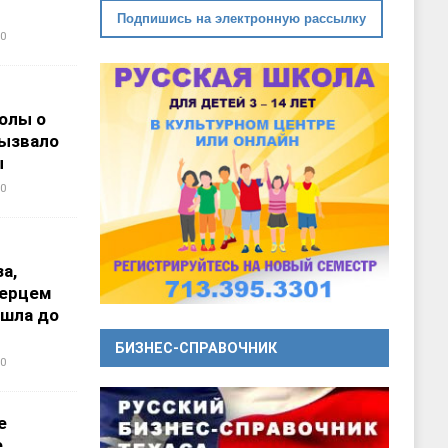
Подпишись на электронную рассылку
0
олы о
вызвало
ы
0
а,
перцем
ошла до
БИЗНЕС-СПРАВОЧНИК
0
е
е