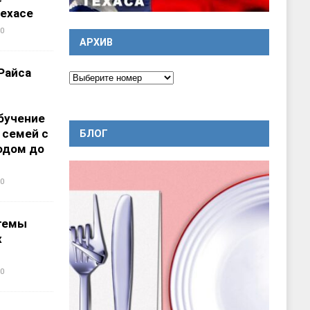
ехасе
0
АРХИВ
Райса
бучение
 семей с
БЛОГ
одом до
0
темы
х
0