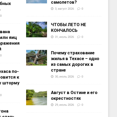
самолетов?
ебных
%
3, август 2026
0
0
ЧТОБЫ ЛЕТО НЕ
КОНЧАЛОСЬ
звана
 млн яиц
31, июль 2026
0
заражения
й
Почему страхование
0
жилья в Техасе – одно
из самых дорогих в
стране
хаса по-
овится к
30, июль 2026
0
у шторму
Август в Остине и его
0
окрестностях
29, июль 2026
0
тона
 стать