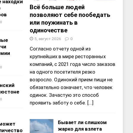
 находки
Всё больше людей
е
позволяют себе пообедать
ров
или поужинать в
0
одиночестве
5, август 2026
0
ные
учи
Согласно отчету одной из
емии
крупнейших в мире ресторанных
компаний, с 2021 года число заказов
0
на одного посетителя резко
возросло. Одинокий прием пищи не
нский
обязательно означает, что человек
ьюстоне
одинок. Зачастую это способ
0
проявить заботу о себе.
[...]
Бывает ли слишком
 может
жарко для взлета
личество