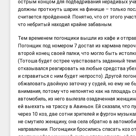
острым концом для подбадривания нерадивых уча
должны проткнуть шарик на финише – только пос
считается пройденной. Понятно, что от этого учас
что небритый находил крайне забавным.
Тем временем погонщики вышли из кафе и отправи
Погонщик под номером 7 достал из кармана пероч
второй конец своей палки, что могло быть истолк
(Тотоша будет острее чувствовать заданный темп)
отказывался реагировать на любые средства убеж
и справиться с ним будет непросто). Другой пого
обжаловать двойную заточку у судей, но ему не 
внимания, потому что непонятно как на площадь с
автомобиль, из него вылезла озадаченная женщина 
ей выехать на трассу в Авиньон. Ей сказали, что п
через 10 коз, две сотни зрителей и фургон музык
не смутило женщину, она села обратно в автомоби
направлении. Погонщики бросились спасать коз от