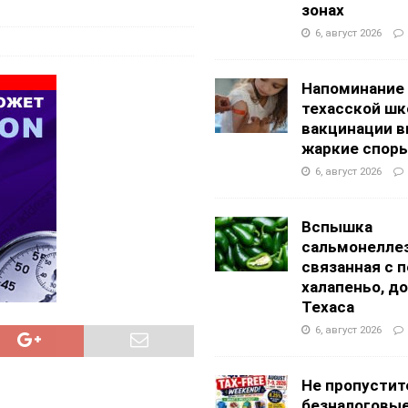
g Academy
ШКОЛЫ И ДЕТСКИЕ САДЫ
зонах
6, август 2026
Напоминание
техасской шк
вакцинации 
жаркие спор
6, август 2026
Вспышка
сальмонеллез
связанная с 
халапеньо, д
Техаса
6, август 2026
Не пропустит
безналоговы