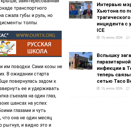
 крыше, заинтересованная
Интервью мэ
локаде транспортного
Хьютона по п
а сжала губы и руль, но
трагического
дисменты толпы.
инцидента с 
ICE
15, июль 2026
Вспышку заг
паразитарной
ли им поводки. Сами козы не
инфекции в Т
их. В ожидании старта
теперь связы
сетью Taco Be
бще повернулась задом к
азвернуть ее и удерживать
15, июль 2026
ка съехала на один глаз,
воих шансах на успех:
оими глазами и чуть
 что она не один месяц
 рыгнул, и видно это и