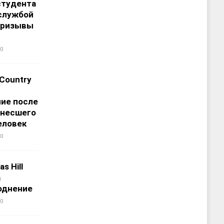
студента
службой
призывы
0
 Country
ие после
унесшего
еловек
0
s Hill
а
однение
0