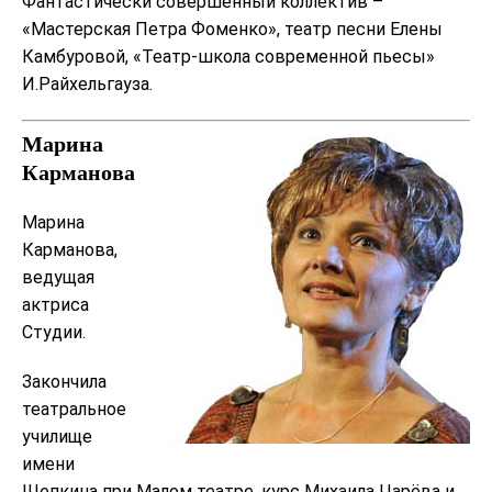
Фантастически совершенный коллектив –
«Мастерская Петра Фоменко», театр песни Елены
Камбуровой, «Театр-школа современной пьесы»
И.Райхельгауза.
Марина
Карманова
Марина
Карманова,
ведущая
актриса
Студии.
Закончила
театральное
училище
имени
Щепкина при Малом театре, курс Михаила Царёва и