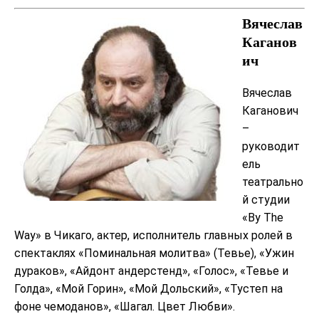
Вячеслав
Каганов
ич
Вячеслав
Каганович
–
руководит
ель
театрально
й студии
«By The
Way» в Чикаго, актер, исполнитель главных ролей в
спектаклях «Поминальная молитва» (Тевье), «Ужин
дураков», «Айдонт андерстенд», «Голос», «Тевье и
Голда», «Мой Горин», «Мой Дольский», «Тустеп на
фоне чемоданов», «Шагал. Цвет Любви».