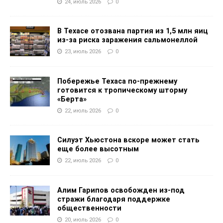
24, июль 2026
0
В Техасе отозвана партия из 1,5 млн яиц
из-за риска заражения сальмонеллой
23, июль 2026
0
Побережье Техаса по-прежнему
готовится к тропическому шторму
«Берта»
22, июль 2026
0
Силуэт Хьюстона вскоре может стать
еще более высотным
22, июль 2026
0
Алим Гарипов освобожден из-под
стражи благодаря поддержке
общественности
20, июль 2026
0