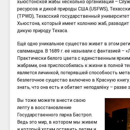
хьюстонской жабы несколько организаций – Слу
ресурсов и дикой природы США (USFWS), Техасск
(TPWD), Техасский государственный университет (T
Хьюстона, который имеет колонию жаб, разводит 
дикую природу Техаса.
Ещё одно уникальное существо живет в этом реги
саламандра. В 1689 г. её называли с фантазией – «
Практически белого цвета с единственным ярки
жабрами, она приспособилась к жизни в полной те
является личинкой, потерявшей способность мет
безлегочное существо включено в Красную книгу. 
знать, что она есть и обитает неподалёку – разве 
Вы тоже можете внести свою
лепту в восстановление
Государственного парка Бастроп.
Ведь это мир, в котором мы живем
и который хотим оставить детям и