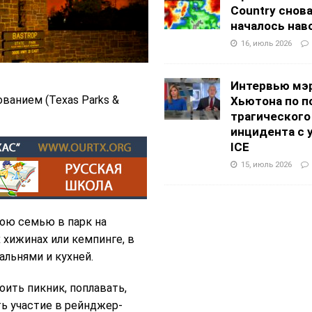
Country снов
началось нав
16, июль 2026
Интервью мэ
ованием (Texas Parks &
Хьютона по п
трагического
инцидента с 
ICE
15, июль 2026
вою семью в парк на
 хижинах или кемпинге, в
альнями и кухней.
оить пикник, поплавать,
ть участие в рейнджер-