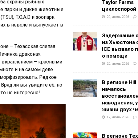
жба охраны рыбных
Taylor Farms
циклоспорой
ие парки и дикие животные
SU), T.O.A.D и зоопарк
20, июль 2026
их в неволе и выпускает в
Задержание 
из Хьюстона 
оне – Техасская слепая
ICE вызвало 
Личинка дракона».
о помощи
м вкраплением – красными
20, июль 2026
мноте и на самом деле
аморфизировать. Редкое
В регионе Hill
Вряд ли вы увидите её, но
началось
это не интересно!
восстановлен
наводнения, 
жизни двух ч
17, июль 2026
В регионе Texa