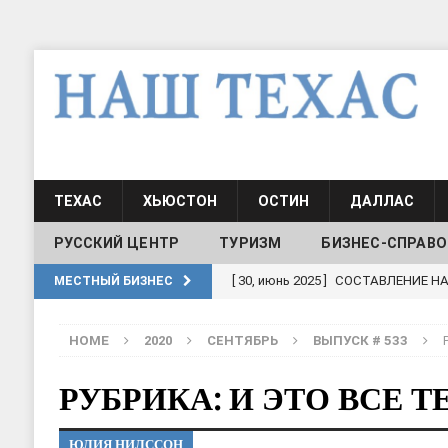
ТЕХАС
ХЬЮСТОН
ОСТИН
ДАЛЛАС
РУССКИЙ ЦЕНТР
ТУРИЗМ
БИЗНЕС-СПРАВО
[ 19, июль 2017 ]
Классы русского
МЕСТНЫЙ БИЗНЕС
ШКОЛЫ И ДЕТСКИЕ САДЫ
HOME
2020
СЕНТЯБРЬ
ВЫПУСК # 533
[ 19, июль 2017 ]
Школа русского 
ДЕТСКИЕ САДЫ
РУБРИКА: И ЭТО ВСЕ Т
[ 17, июнь 2026 ]
Sophia Dance
Т
ЮЛИЯ НИЛССОН