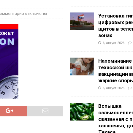
g Academy
ШКОЛЫ И ДЕТСКИЕ САДЫ
АЛОГОВЫХ ДЕКЛАРАЦИЙ
ФИНАНСЫ И БУХГАЛТЕРСКИЙ УЧЕТ
омментарии
отключены
Установка ги
цифровых ре
щитов в зеле
зонах
6, август 2026
Напоминание
техасской шк
вакцинации 
жаркие спор
6, август 2026
Вспышка
сальмонеллез
связанная с 
халапеньо, д
Техаса