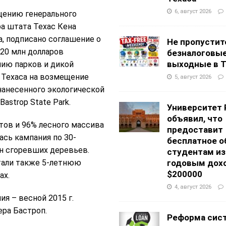
6, август 2026
щению генерального
а штата Техас Кена
, подписано соглашение о
Не пропустит
20 млн долларов
безналоговы
выходные в Т
ию парков и дикой
 Техаса на возмещение
5, август 2026
нанесенного экологической
Bastrop State Park.
Университет 
объявил, что
тов и 96% лесного массива
предоставит
лась кампания по 30-
бесплатное о
н сгоревших деревьев.
студентам из
отали также 5-летнюю
годовым дох
$200000
ах.
4, август 2026
я – весной 2015 г.
ра Бастроп.
Реформа сис