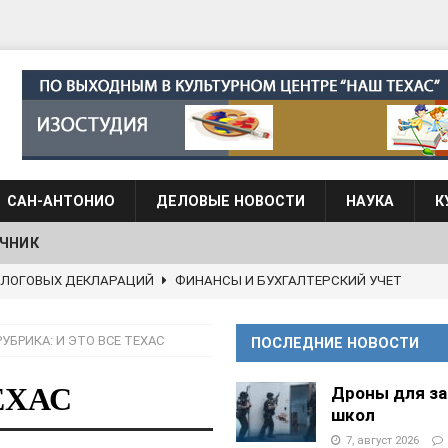
САН-АНТОНИО
ДЕЛОВЫЕ НОВОСТИ
НАУКА
К
ЧНИК
 языка для взрослых при Культурном центре “Наш Техас”
РУБРИКА: И ЭТО ВСЕ ТЕХАС
ПОСЛЕДНИЕ НОВОСТИ
языка при культурном центре “Наш Техас”
ШКОЛЫ И
ЕХАС
Дроны для з
школ
АНЦЕВАЛЬНЫЕ СТУДИИ
7, август 2026