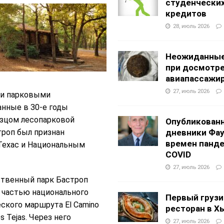
студенчески
кредитов
28, июль 2026
Неожиданные
при досмотр
авиапассажи
27, июль 2026
ми парковыми
анные в 30-е годы
азцом лесопарковой
Опубликован
троп был признан
дневники Фа
времен панд
Техас и Национальным
COVID
27, июль 2026
ственный парк Бастроп
 частью национального
Первый грузи
ского маршрута El Camino
ресторан в Х
os Tejas. Через него
27, июль 2026