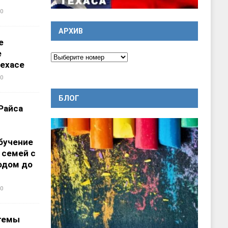
0
АРХИВ
е
е
ехасе
0
БЛОГ
Райса
бучение
 семей с
одом до
0
темы