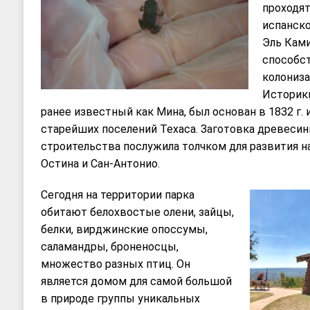
проходят
испанско
Эль Ками
способст
колониза
Историки
ранее известный как Мина, был основан в 1832 г. 
старейших поселений Техаса. Заготовка древесин
строительства послужила толчком для развития н
Остина и Сан-Антонио.
Сегодня на территории парка
обитают белохвостые олени, зайцы,
белки, вирджинские опоссумы,
саламандры, броненосцы,
множество разных птиц. Он
является домом для самой большой
в природе группы уникальных