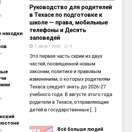
х
Руководство для родителей
в Техасе по подготовке к
0
школе — права, мобильные
телефоны и Десять
 находки
заповедей
е
ров
7, август 2026
0
0
Это первая часть серии из двух
частей, посвященной новым
законам, политике и правовым
ные
учи
изменениям, о которых родителям
емии
Техаса следует знать до 2026-27
учебного года. В августе этого года
0
родители в Техасе, отправляющие
детей в государственные
[...]
нский
ьюстоне
Всё больше людей
0