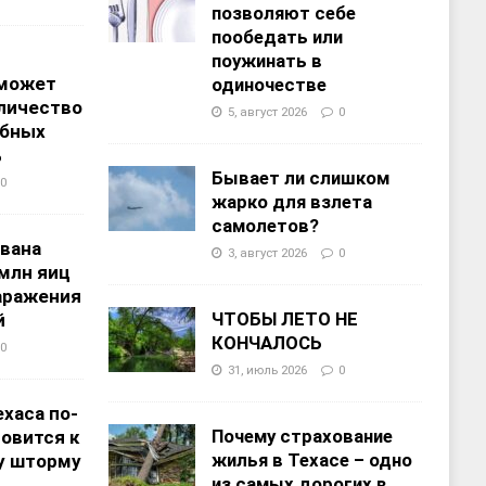
позволяют себе
пообедать или
поужинать в
 может
одиночестве
личество
5, август 2026
0
ебных
%
Бывает ли слишком
0
жарко для взлета
самолетов?
звана
3, август 2026
0
 млн яиц
заражения
ЧТОБЫ ЛЕТО НЕ
й
КОНЧАЛОСЬ
0
31, июль 2026
0
хаса по-
Почему страхование
овится к
жилья в Техасе – одно
у шторму
из самых дорогих в