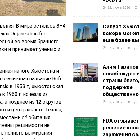
22, июль 2026
вения. В мире осталось 3–4
Силуэт Хьюс
вскоре может
xas Organization for
еще более в
 Весной во время брачного
22, июль 2026
ики и принимает ученых и
Алим Гарипов
нная на юге Хьюстона и
освобожден 
получившая название Bufo
стражи благо
nsis в 1953 г., хьюстонская
поддержке
общественно
к 1960 г. исчезла из
, а позднее из 12 округов
20, июль 2026
го и центрального Техаса,
естами её обитания.
FDA отзывае
лнены решимости не
решение каса
ть полного вымирания
заражения са