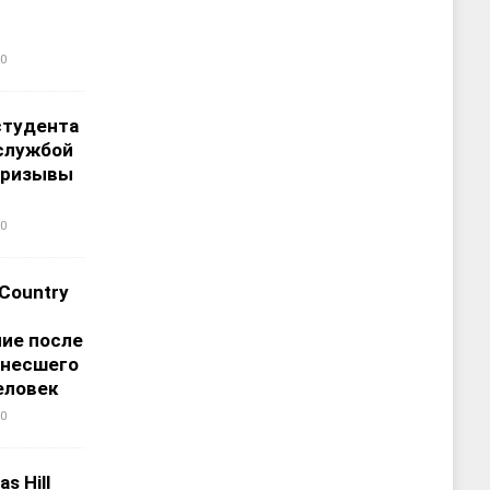
0
студента
службой
призывы
0
 Country
ие после
унесшего
еловек
0
s Hill