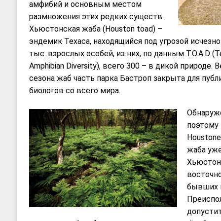
амфибий и основным местом
размножения этих редких существ.
Хьюстонская жаба (Houston toad) –
эндемик Техаса, находящийся под угрозой исчезно
тыс. взрослых особей, из них, по данным T.O.A.D (Te
Amphibian Diversity), всего 300 – в дикой природе.
сезона жаб часть парка Бастроп закрыта для публ
биологов со всего мира.
Обнаруже
поэтому 
Houstone
жаба уже 
Хьюстона
восточно
бывших м
Преиспо
допусти