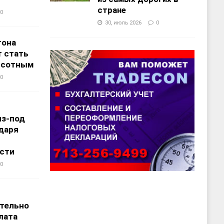
стране
0
30, июль 2026
0
тона
 стать
ысотным
0
из-под
даря
сти
0
т
тельно
лата