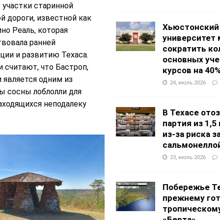
 участки старинной
й дороги, известной как
Хьюстонский
но Реаль, которая
университет
вовала ранней
сократить ко
ции и развитию Техаса.
основных уч
 считают, что Бастроп,
курсов на 40
и является одним из
24, июль 2026
ы сосны лоблолли для
аходящихся неподалеку
В Техасе ото
партия из 1,5
из-за риска 
сальмонелло
23, июль 2026
Побережье Те
прежнему гот
тропическом
«Берта»