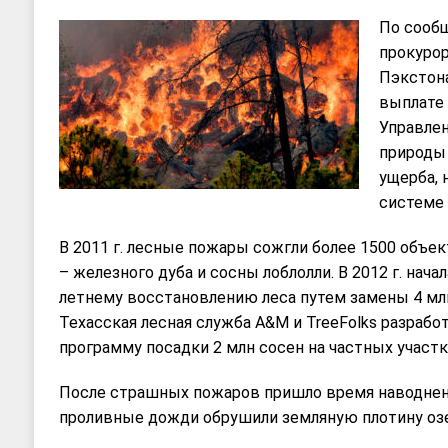
По сооб
прокурор
Пэкстона
выплате 
Управлен
природы
ущерба, 
системе 
В 2011 г. лесные пожары сожгли более 1500 объек
– железного дуба и сосны лоблолли. В 2012 г. нача
летнему восстановлению леса путем замены 4 мл
Техасская лесная служба A&M и TreeFolks разраб
программу посадки 2 млн сосен на частных участк
После страшных пожаров пришло время наводнени
проливные дожди обрушили земляную плотину озе