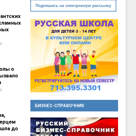
Подпишись на электронную рассылку
гантских
кламных
ных
0
олы о
вызвало
ы
0
БИЗНЕС-СПРАВОЧНИК
а,
перцем
ошла до