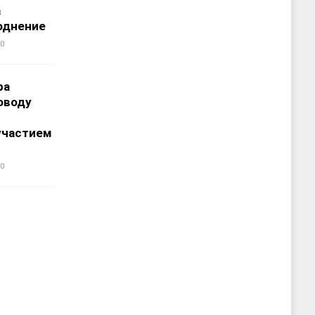
а
однение
0
ра
оводу
участием
0