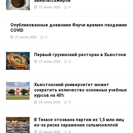
авиапассажиров
27, июль 2026
0
Опубликованные дневники Фаучи времен пандемии
COVID
27, июль 2026
0
Первый грузинский ресторан в Хьюстоне
27, июль 2026
0
Хьюстонский университет может
сократить количество основных учебных
курсов на 40%
24, июль 2026
0
В Техасе отозвана партия из 1,5 млн яиц
из-за риска заражения сальмонеллой
23, июль 2026
0