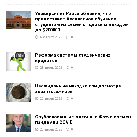
Университет Райса объявил, что
предоставит бесплатное обучение
студентам из семей с годовым доходом
до $200000
4, август 2026
0
Реформа системы студенческих
кредитов
28, июль 2026
0
Неожиданные находки при досмотре
авиапассажиров
27, июль 2026
0
Опубликованные дневники Фаучи времен
пандемии COVID
27, июль 2026
0