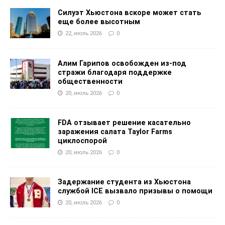
Силуэт Хьюстона вскоре может стать
еще более высотным
22, июль 2026
0
Алим Гарипов освобожден из-под
стражи благодаря поддержке
общественности
20, июль 2026
0
FDA отзывает решение касательно
заражения салата Taylor Farms
циклоспорой
20, июль 2026
0
Задержание студента из Хьюстона
службой ICE вызвало призывы о помощи
20, июль 2026
0