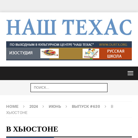
HOME
2024
ИЮНЬ
ВЫПУСК #630
В
ХЬЮСТОНЕ
В ХЬЮСТОНЕ