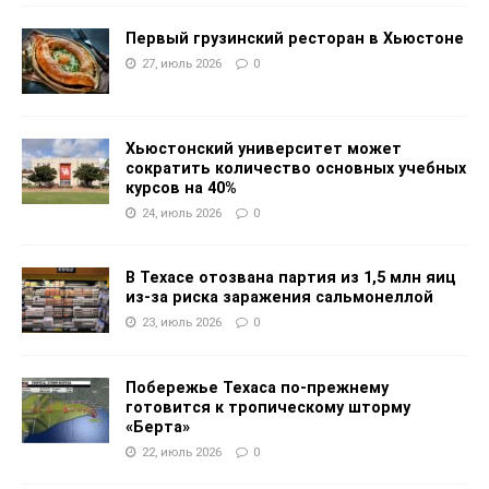
Первый грузинский ресторан в Хьюстоне
27, июль 2026
0
Хьюстонский университет может
сократить количество основных учебных
курсов на 40%
24, июль 2026
0
В Техасе отозвана партия из 1,5 млн яиц
из-за риска заражения сальмонеллой
23, июль 2026
0
Побережье Техаса по-прежнему
готовится к тропическому шторму
«Берта»
22, июль 2026
0