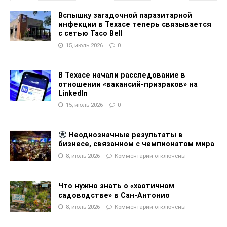
Вспышку загадочной паразитарной
инфекции в Техасе теперь связывается
с сетью Taco Bell
15, июль 2026
0
В Техасе начали расследование в
отношении «вакансий-призраков» на
LinkedIn
15, июль 2026
0
Неоднозначные результаты в
бизнесе, связанном с чемпионатом мира
8, июль 2026
Комментарии
отключены
Что нужно знать о «хаотичном
садоводстве» в Сан-Антонио
8, июль 2026
Комментарии
отключены