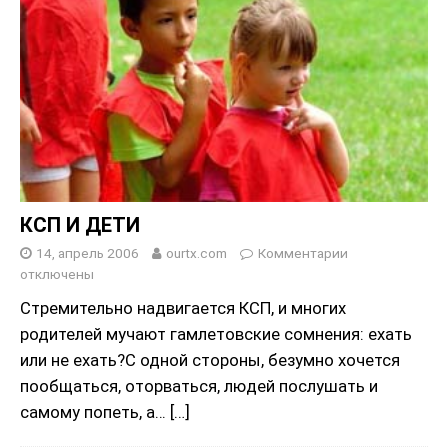
КСП И ДЕТИ
14, апрель 2006
ourtx.com
Комментарии
отключены
Стремительно надвигается КСП, и многих
родителей мучают гамлетовские сомнения: ехать
или не ехать?С одной стороны, безумно хочется
пообщаться, оторваться, людей послушать и
самому попеть, а…
[…]