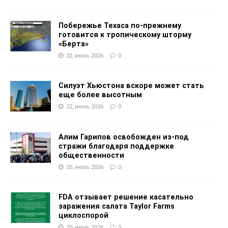
Побережье Техаса по-прежнему
готовится к тропическому шторму
«Берта»
22, июль 2026
0
Силуэт Хьюстона вскоре может стать
еще более высотным
22, июль 2026
0
Алим Гарипов освобожден из-под
стражи благодаря поддержке
общественности
20, июль 2026
0
FDA отзывает решение касательно
заражения салата Taylor Farms
циклоспорой
20, июль 2026
0