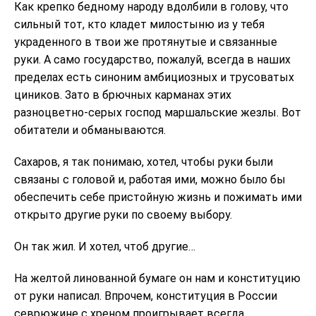
Как крепко бедному народу вдолбили в голову, что
сильный тот, кто кладет милостыню из у тебя
украденного в твои же протянутые и связанные
руки. А само государство, пожалуй, всегда в наших
пределах есть синоним амбициозных и трусоватых
циников. Зато в брючных карманах этих
разноцветно-серых господ маршальские жезлы. Вот
обитатели и обманываются.
Сахаров, я так понимаю, хотел, чтобы руки были
связаны с головой и, работая ими, можно было бы
обеспечить себе пристойную жизнь и пожимать ими
открыто другие руки по своему выбору.
Он так жил. И хотел, чтоб другие…
На желтой линованной бумаге он нам и конституцию
от руки написал. Впрочем, конституция в России
севрюжине с хреном проигрывает всегда.