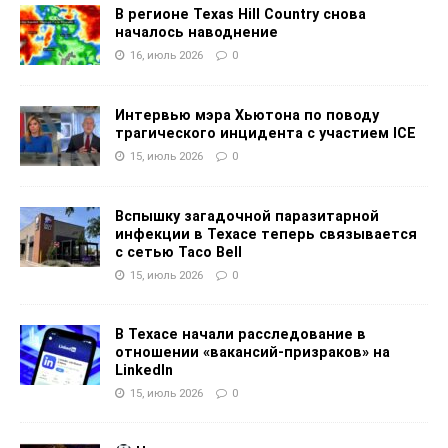
В регионе Texas Hill Country снова
началось наводнение
16, июль 2026
0
Интервью мэра Хьютона по поводу
трагического инцидента с участием ICE
15, июль 2026
0
Вспышку загадочной паразитарной
инфекции в Техасе теперь связывается
с сетью Taco Bell
15, июль 2026
0
В Техасе начали расследование в
отношении «вакансий-призраков» на
LinkedIn
15, июль 2026
0