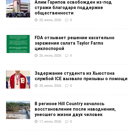
Алим Гарипов освобожден из-под
стражи благодаря поддержке
общественности
20, июль 2026
0
FDA отзывает решение касательно
заражения салата Taylor Farms
циклоспорой
20, июль 2026
0
Задержание студента из Хьюстона
службой ICE вызвало призывы о помощи
20, июль 2026
0
В регионе Hill Country началось
восстановление после наводнения,
унесшего жизни двух человек
17, июль 2026
0