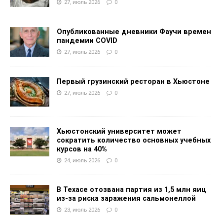
27, июль 2026
0
Опубликованные дневники Фаучи времен
пандемии COVID
27, июль 2026
0
Первый грузинский ресторан в Хьюстоне
27, июль 2026
0
Хьюстонский университет может
сократить количество основных учебных
курсов на 40%
24, июль 2026
0
В Техасе отозвана партия из 1,5 млн яиц
из-за риска заражения сальмонеллой
23, июль 2026
0