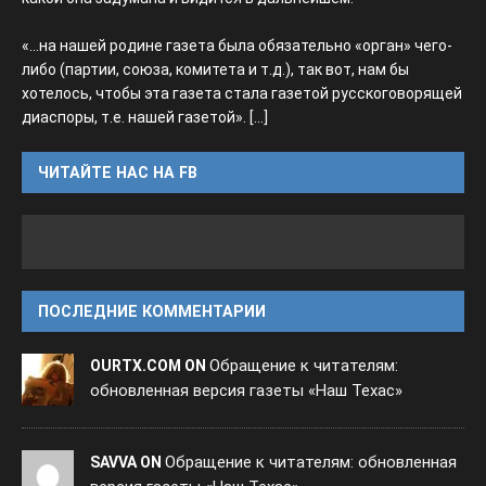
«...на нашей родине газета была обязательно «орган» чего-
либо (партии, союза, комитета и т.д.), так вот, нам бы
хотелось, чтобы эта газета стала газетой русскоговорящей
диаспоры, т.е. нашей газетой».
[...]
ЧИТАЙТЕ НАС НА FB
ПОСЛЕДНИЕ КОММЕНТАРИИ
Обращение к читателям:
OURTX.COM ON
обновленная версия газеты «Наш Техас»
Обращение к читателям: обновленная
SAVVA ON