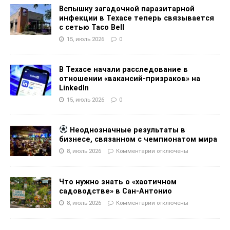
Вспышку загадочной паразитарной
инфекции в Техасе теперь связывается
с сетью Taco Bell
15, июль 2026
0
В Техасе начали расследование в
отношении «вакансий-призраков» на
LinkedIn
15, июль 2026
0
Неоднозначные результаты в
бизнесе, связанном с чемпионатом мира
8, июль 2026
Комментарии
отключены
Что нужно знать о «хаотичном
садоводстве» в Сан-Антонио
8, июль 2026
Комментарии
отключены