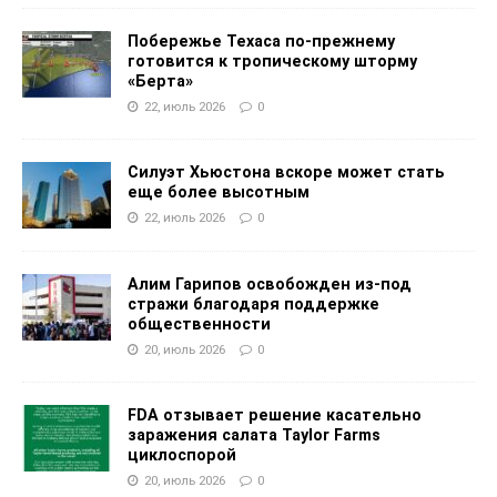
Побережье Техаса по-прежнему
готовится к тропическому шторму
«Берта»
22, июль 2026
0
Силуэт Хьюстона вскоре может стать
еще более высотным
22, июль 2026
0
Алим Гарипов освобожден из-под
стражи благодаря поддержке
общественности
20, июль 2026
0
FDA отзывает решение касательно
заражения салата Taylor Farms
циклоспорой
20, июль 2026
0