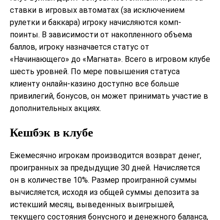
ставки в игровых автоматах (за исключением
рулетки и баккара) игроку начисляются комп-
поинты. В зависимости от накопленного объема
баллов, игроку назначается статус от
«Начинающего» до «Магната». Всего в игровом клубе
шесть уровней. По мере повышения статуса
клиенту онлайн-казино доступно все больше
привилегий, бонусов, он может принимать участие в
дополнительных акциях.
Кешбэк в клубе
Ежемесячно игрокам производится возврат денег,
проигранных за предыдущие 30 дней. Начисляется
он в количестве 10%. Размер проигранной суммы
вычисляется, исходя из общей суммы депозита за
истекший месяц, выведенных выигрышей,
текущего состояния бонусного и денежного баланса,