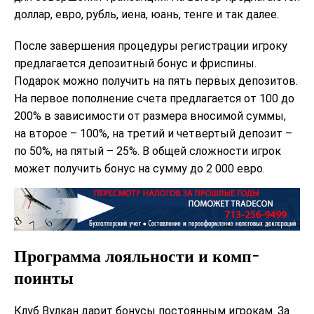
доллар, евро, рубль, иена, юань, тенге и так далее.
После завершения процедуры регистрации игроку
предлагается депозитный бонус и фриспины.
Подарок можно получить на пять первых депозитов.
На первое пополнение счета предлагается от 100 до
200% в зависимости от размера вносимой суммы,
на второе – 100%, на третий и четвертый депозит –
по 50%, на пятый – 25%. В общей сложности игрок
может получить бонус на сумму до 2 000 евро.
Программа лояльности и комп-
поинты
Клуб Вулкан дарит бонусы постоянным игрокам. За