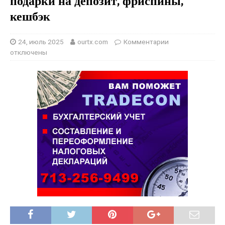
подарки на депозит, фриспины,
кешбэк
24, июль 2025
ourtx.com
Комментарии
отключены