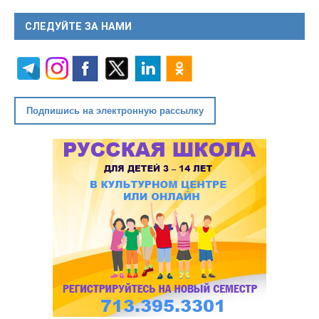
СЛЕДУЙТЕ ЗА НАМИ
Подпишись на электронную рассылку