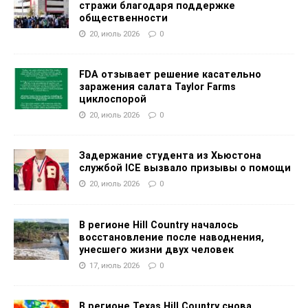
стражи благодаря поддержке
общественности
20, июль 2026
0
FDA отзывает решение касательно
заражения салата Taylor Farms
циклоспорой
20, июль 2026
0
Задержание студента из Хьюстона
службой ICE вызвало призывы о помощи
20, июль 2026
0
В регионе Hill Country началось
восстановление после наводнения,
унесшего жизни двух человек
17, июль 2026
0
В регионе Texas Hill Country снова