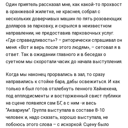
Один приятель рассказал мне, как какой-то прохвост
в оранжевой жилетке, не краснея, собрал с
нескольких доверчивых машин по пять розовеющих
долларов за парковку, и скрылся в неизвестном
направлении, не предоставив парковочных услуг.
«Где справедливость»? – риторически спрашивал он
меня. «Вот и верь после этого людям», – сетовал я в
ответ. Так в ожидании главного и в беседах о
суетном мы скоротали часик до начала выступления.
Когда мы наконец прорвались в зал, то сразу
направились к стойке бара, дабы освежиться. И как
только я был готов отхлебнуть пенного Хайнекена,
под апплодисменты и восторженный свист публики
на сцене появился сам БГ, а с ним -и весь
“Аквариум”. Группа выступала в составе 8-10
человек и, надо сказать, хорошо выступала, не
побоюсь этого слова – с искоркой. Сцену было