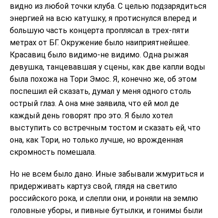
видно из любой точки клуба. С целью подзарядиться
энергией на всю катушку, я протиснулся вперед и
большую часть концерта проплясал в трех-пяти
метрах от БГ. Окружение было наиприятнейшее.
Красавиц было видимо-не видимо. Одна рыжая
девушка, танцевавшая у сцены, как две капли воды
была похожа на Тори Эмос. Я, конечно же, об этом
поспешил ей сказать, думал у меня одного столь
острый глаз. А она мне заявила, что ей мол де
каждый день говорят про это. Я было хотел
выступить со встречным тостом и сказать ей, что
она, как Тори, но только лучше, но врожденная
скромность помешала.
Но не всем было дано. Иные забывали жмуриться и
придерживать картуз свой, глядя на светило
российского рока, и слепли они, и роняли на землю
головные уборы, и пивные бутылки, и гонимы были