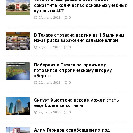
Хьюстонский университет может
сократить количество основных учебных
курсов на 40%
24, июль 2026
0
В Техасе отозвана партия из 1,5 млн яиц
из-за риска заражения сальмонеллой
23, июль 2026
0
Побережье Техаса по-прежнему
готовится к тропическому шторму
«Берта»
22, июль 2026
0
Силуэт Хьюстона вскоре может стать
еще более высотным
22, июль 2026
0
Алим Гарипов освобожден из-под