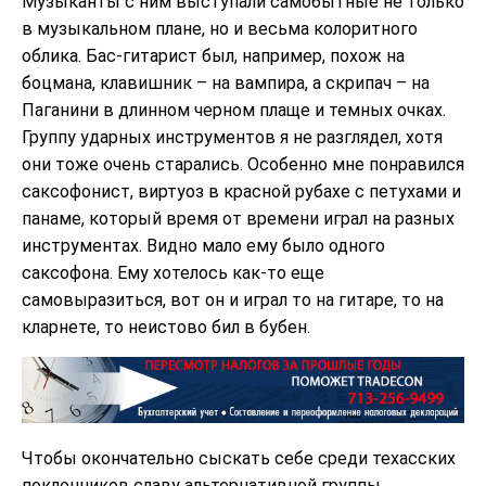
Музыканты с ним выступали самобытные не только
в музыкальном плане, но и весьма колоритного
облика. Бас-гитарист был, например, похож на
боцмана, клавишник – на вампира, а скрипач – на
Паганини в длинном черном плаще и темных очках.
Группу ударных инструментов я не разглядел, хотя
они тоже очень старались. Особенно мне понравился
саксофонист, виртуоз в красной рубахе с петухами и
панаме, который время от времени играл на разных
инструментах. Видно мало ему было одного
саксофона. Ему хотелось как-то еще
самовыразиться, вот он и играл то на гитаре, то на
кларнете, то неистово бил в бубен.
Чтобы окончательно сыскать себе среди техасских
поклонников славу альтернативной группы,