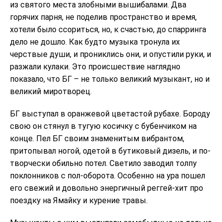
из святого места злобными вышибалами. Два
горячих парня, не поделив пространство и время,
хотели было ссориться, но, к счастью, до спарринга
дело не дошло. Как будто музыка тронула их
черствые души, и прониклись они, и опустили руки, и
разжали кулаки. Это происшествие наглядно
показало, что БГ – не только великий музыкант, но и
великий миротворец.
БГ выступал в оранжевой цветастой рубахе. Бороду
свою он стянул в тугую косичку с бубенчиком на
конце. Пел БГ своим знаменитым вибрантом,
притопывал ногой, одетой в бутиковый дизель, и по-
творчески обильно потел. Светило заводил толпу
поклонников с пол-оборота. Особенно на ура пошел
его свежий и довольно энергичный реггей-хит про
поездку на Ямайку и курение травы.