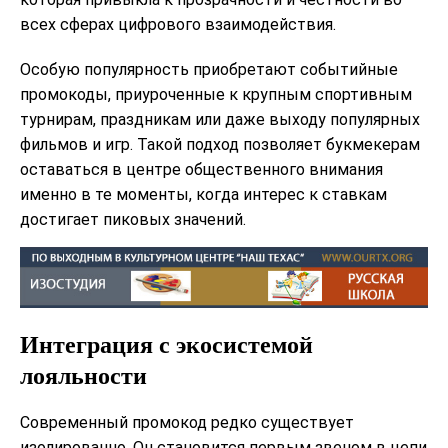
всех сферах цифрового взаимодействия.
Особую популярность приобретают событийные
промокоды, приуроченные к крупным спортивным
турнирам, праздникам или даже выходу популярных
фильмов и игр. Такой подход позволяет букмекерам
оставаться в центре общественного внимания
именно в те моменты, когда интерес к ставкам
достигает пиковых значений.
Интеграция с экосистемой
лояльности
Современный промокод редко существует
изолированно. Он становится первым звеном в цепи