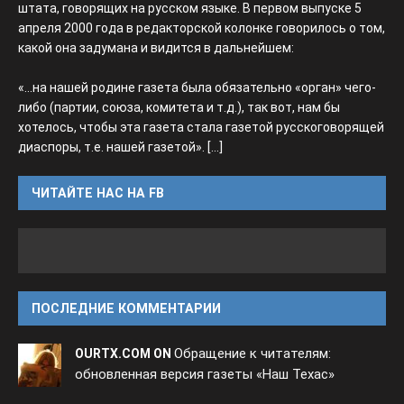
штата, говорящих на русском языке. В первом выпуске 5
апреля 2000 года в редакторской колонке говорилось о том,
какой она задумана и видится в дальнейшем:
«...на нашей родине газета была обязательно «орган» чего-
либо (партии, союза, комитета и т.д.), так вот, нам бы
хотелось, чтобы эта газета стала газетой русскоговорящей
диаспоры, т.е. нашей газетой».
[...]
ЧИТАЙТЕ НАС НА FB
ПОСЛЕДНИЕ КОММЕНТАРИИ
Обращение к читателям:
OURTX.COM ON
обновленная версия газеты «Наш Техас»