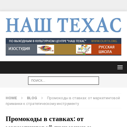
HOME
BLOG
Промокоды в ставках: от маркетинговой
приманки к стратегическому инструменту
Промокоды в ставках: от