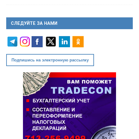
СЛЕДУЙТЕ ЗА НАМИ
Подпишись на электронную рассылку