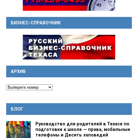
БИЗНЕС-СПРАВОЧНИК
АРХИВ
БЛОГ
Руководство для родителей в Техасе по
подготовке к школе — права, мобильные
телефоны и Десять заповедей