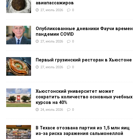
авиапассажиров
27, июль 2026
0
Опубликованные дневники Фаучи времен
пандемии COVID
27, июль 2026
0
Первый грузинский ресторан в Хьюстоне
27, июль 2026
0
Хьюстонский университет может
сократить количество основных учебных
курсов на 40%
24, июль 2026
0
В Техасе отозвана партия из 1,5 млн яиц
из-за риска заражения сальмонеллой