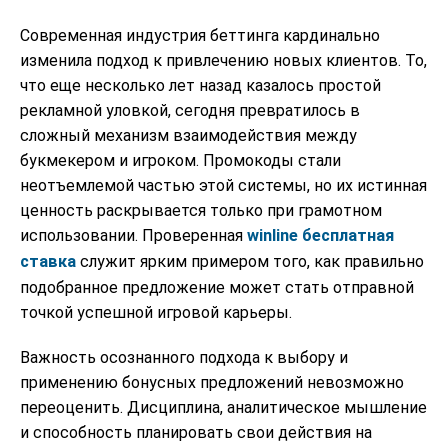
Современная индустрия беттинга кардинально
изменила подход к привлечению новых клиентов. То,
что еще несколько лет назад казалось простой
рекламной уловкой, сегодня превратилось в
сложный механизм взаимодействия между
букмекером и игроком. Промокоды стали
неотъемлемой частью этой системы, но их истинная
ценность раскрывается только при грамотном
использовании. Проверенная
winline бесплатная
ставка
служит ярким примером того, как правильно
подобранное предложение может стать отправной
точкой успешной игровой карьеры.
Важность осознанного подхода к выбору и
применению бонусных предложений невозможно
переоценить. Дисциплина, аналитическое мышление
и способность планировать свои действия на