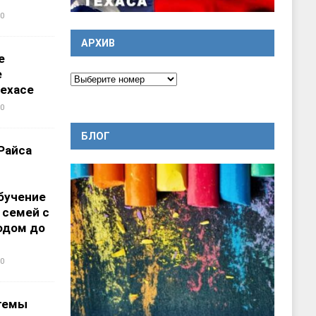
0
АРХИВ
е
е
ехасе
0
БЛОГ
Райса
бучение
 семей с
одом до
0
темы