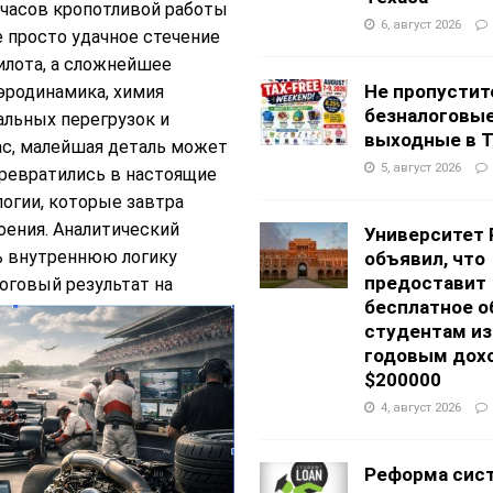
 часов кропотливой работы
6, август 2026
е просто удачное стечение
илота, а сложнейшее
Не пропустит
эродинамика, химия
безналоговы
альных перегрузок и
выходные в Т
с, малейшая деталь может
5, август 2026
ревратились в настоящие
логии, которые завтра
оения. Аналитический
Университет 
ть внутреннюю логику
объявил, что
предоставит
итоговый
результат на
бесплатное о
студентам из
годовым дох
$200000
4, август 2026
Реформа сис