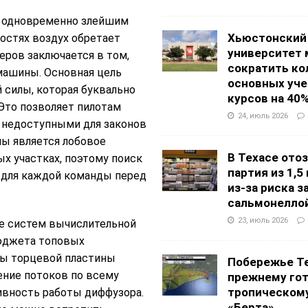
и одновременно злейшим
Хьюстонский
ростях воздух обретает
университет
еров заключается в том,
сократить ко
 машины. Основная цель
основных уч
 силы, которая буквально
курсов на 40
 Это позволяет пилотам
24, июль 2026
я недоступными для законов
лы является лобовое
В Техасе ото
х участках, поэтому поиск
партия из 1,5
й для каждой команды перед
из-за риска 
сальмонелло
23, июль 2026
ие систем вычислительной
юджета топовых
ы торцевой пластины
Побережье Те
ние потоков по всему
прежнему гот
тропическом
тивность работы диффузора.
«Берта»