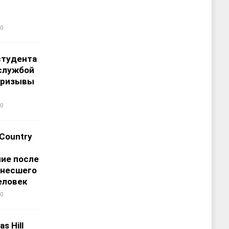
0
студента
службой
призывы
0
 Country
ие после
унесшего
еловек
0
s Hill