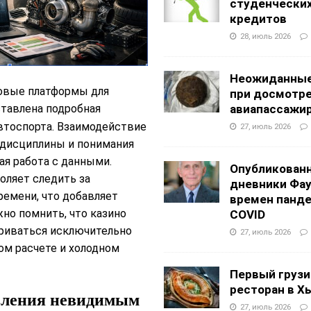
студенчески
кредитов
28, июль 2026
Неожиданные
овые платформы для
при досмотр
ставлена подробная
авиапассажи
автоспорта. Взаимодействие
27, июль 2026
 дисциплины и понимания
ая работа с данными.
Опубликован
оляет следить за
дневники Фа
емени, что добавляет
времен панд
но помнить, что казино
COVID
риваться исключительно
27, июль 2026
ом расчете и холодном
Первый грузи
ресторан в Х
вления невидимым
27, июль 2026