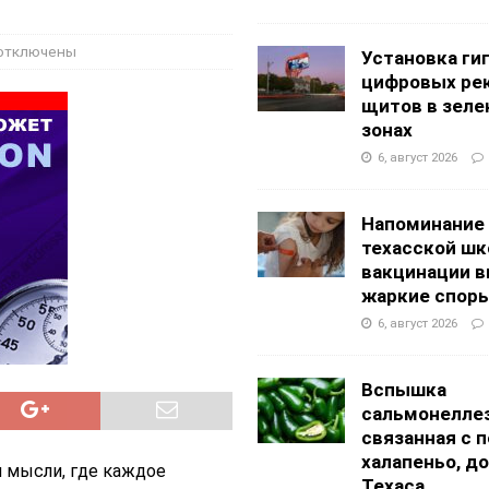
АНЦЕВАЛЬНЫЕ СТУДИИ
g Academy
ШКОЛЫ И ДЕТСКИЕ САДЫ
отключены
Установка ги
цифровых ре
щитов в зеле
зонах
6, август 2026
Напоминание
техасской шк
вакцинации 
жаркие спор
6, август 2026
Вспышка
сальмонеллез
связанная с 
халапеньо, д
 мысли, где каждое
Техаса