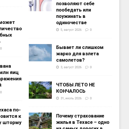
позволяют себе
пообедать или
поужинать в
 может
одиночестве
личество
5, август 2026
0
ебных
%
Бывает ли слишком
0
жарко для взлета
самолетов?
звана
3, август 2026
0
 млн яиц
заражения
ЧТОБЫ ЛЕТО НЕ
й
КОНЧАЛОСЬ
0
31, июль 2026
0
хаса по-
Почему страхование
овится к
жилья в Техасе – одно
у шторму
из самых дорогих в