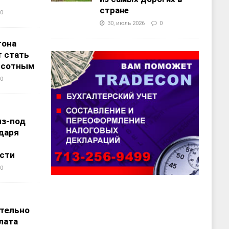
стране
0
30, июль 2026
0
тона
 стать
ысотным
0
из-под
даря
сти
0
т
тельно
лата