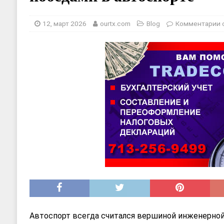
[ 17, июнь 2026 ]
Sophia Dance
Т
[ 20, август 2025 ]
Alliance Fencin
12, март 2026
ourtx.com
Blog
Комментарии
Автоспорт всегда считался вершиной инженерной