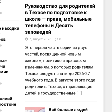
х
Руководство для родителей
в Техасе по подготовке к
0
школе — права, мобильные
телефоны и Десять
 находки
заповедей
е
ров
7, август 2026
0
0
Это первая часть серии из двух
частей, посвященной новым
законам, политике и правовым
ные
учи
изменениям, о которых родителям
емии
Техаса следует знать до 2026-27
учебного года. В августе этого года
0
родители в Техасе, отправляющие
детей в государственные
[...]
нский
ьюстоне
Всё больше людей
0