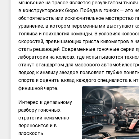
мгновение на трассе является результатом тысяч
в конструкторских бюро. Победа в гонках — это н
обстоятельств или исключительное мастерство п
уравнение, в котором переменными выступают а
топлива и психология команды. В условиях колосс
скоростей, превышающих триста километров в ча
стать решающей. Современные гоночные серии п
лаборатории на колесах, где испытываются техно
станут стандартом для массового автомобилестр
подход к анализу заездов позволяет глубже поня
спорта и оценить вклад каждого специалиста в 
финишной черте.
Интерес к детальному
разбору гоночных
стратегий неизменно
переносится и в
плоскость