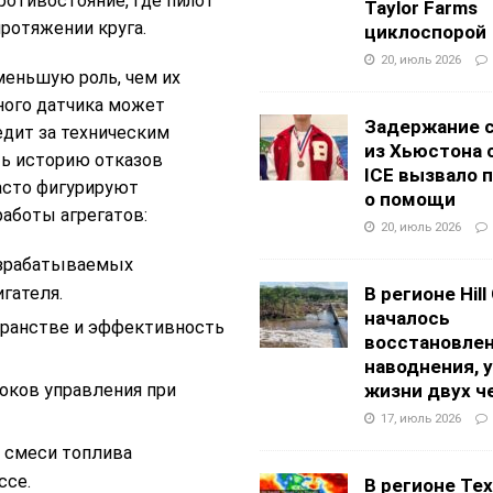
ротивостояние, где пилот
Taylor Farms
протяжении круга.
циклоспорой
20, июль 2026
меньшую роль, чем их
чного датчика может
Задержание 
едит за техническим
из Хьюстона 
ть историю отказов
ICE вызвало 
асто фигурируют
о помощи
аботы агрегатов:
20, июль 2026
азрабатываемых
гателя.
В регионе Hill
началось
ранстве и эффективность
восстановлен
наводнения, 
оков управления при
жизни двух ч
17, июль 2026
и смеси топлива
ссе.
В регионе Texa