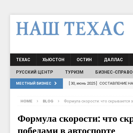
ТЕХАС
ХЬЮСТОН
ОСТИН
ДАЛЛАС
РУССКИЙ ЦЕНТР
ТУРИЗМ
БИЗНЕС-СПРАВО
[ 30, июнь 2025 ]
СОСТАВЛЕНИЕ Н
МЕСТНЫЙ БИЗНЕС
[ 19, июль 2017 ]
Классы русского
HOME
BLOG
Формула скорости: что скрывается з
ШКОЛЫ И ДЕТСКИЕ САДЫ
[ 19, июль 2017 ]
Школа русского 
Формула скорости: что ск
ДЕТСКИЕ САДЫ
победами в автоспорте