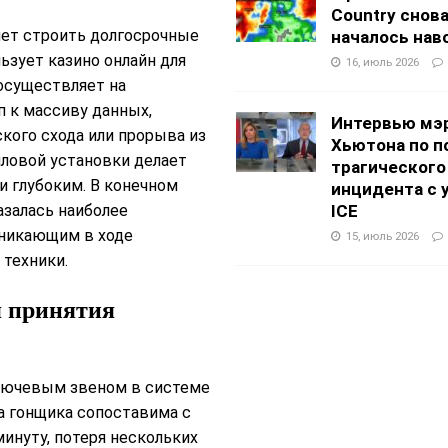
Country снов
ет строить долгосрочные
началось нав
льзует казино онлайн для
16, июль 2026
осуществляет на
п к массиву данных,
Интервью мэ
кого схода или прорыва из
Хьютона по п
иловой установки делает
трагического
и глубоким. В конечном
инцидента с 
азалась наиболее
ICE
зникающим в ходе
15, июль 2026
техники.
я принятия
ключевым звеном в системе
ка гонщика сопоставима с
минуту, потеря нескольких