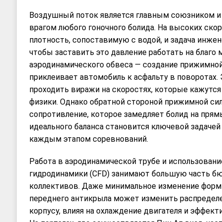
Воздушный поток является главным союзником 
врагом любого гоночного болида. На высоких ско
плотность, сопоставимую с водой, и задача инжен
чтобы заставить это давление работать на благо
аэродинамического обвеса — создание прижимной
приклеивает автомобиль к асфальту в поворотах.
проходить виражи на скоростях, которые кажутс
физики. Однако обратной стороной прижимной си
сопротивление, которое замедляет болид на прямы
идеального баланса становится ключевой задаче
каждым этапом соревнований.
Работа в аэродинамической трубе и использован
гидродинамики (CFD) занимают большую часть б
коллективов. Даже минимальное изменение форм
переднего антикрыла может изменить распределе
корпусу, влияя на охлаждение двигателя и эффек