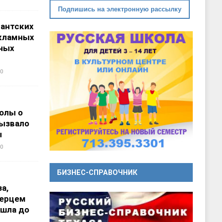
Подпишись на электронную рассылку
гантских
кламных
ных
0
олы о
вызвало
ы
0
БИЗНЕС-СПРАВОЧНИК
а,
перцем
ошла до