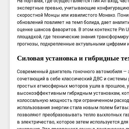
На порталах, где осуществляется Пин Ап вход, ча
экспертные превью, учитывающие конфигурацию 
скоростной Монцы или извилистого Монако. Поним
обновлений повлияет на темп болида, дает анали
оценке шансов фаворитов. В этом контексте Pin 
площадкой, где технические знания трансформир
прогнозы, подкрепленные актуальными цифрами и
Силовая установка и гибридные те
Современный двигатель гоночного автомобиля — 
сочетающий в себе классический ДВС и системы 
простых атмосферных моторов ушла в прошлое, 
высокоэффективным гибридным установкам, ко
колоссальную мощность при ограниченном расход
использования энергии стала новым полем битвы
позволяют преобразовывать тепло выхлопных га
в электричество, которое затем используется дл