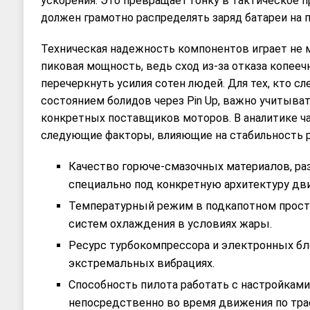
ускорения. Это превращает гонку в тактическое п
должен грамотно распределять заряд батареи на 
Техническая надежность компонентов играет не 
пиковая мощность, ведь сход из-за отказа копее
перечеркнуть усилия сотен людей. Для тех, кто сл
состоянием болидов через Pin Up, важно учитыва
конкретных поставщиков моторов. В аналитике ч
следующие факторы, влияющие на стабильность р
Качество горюче-смазочных материалов, р
специально под конкретную архитектуру дви
Температурный режим в подкапотном прост
систем охлаждения в условиях жары.
Ресурс турбокомпрессора и электронных бл
экстремальных вибрациях.
Способность пилота работать с настройкам
непосредственно во время движения по тра