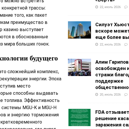
сто можно встретить
22, июль 2026
конкретной трассы:
ание того, как пакет
тикам преимущество в
Силуэт Хьюс
Up казино выступает
вскоре может
уются в обоснованные
еще более в
з мира больших гонок.
22, июль 2026
хнологии будущего
Алим Гарипов
освобожден 
это сложнейший комплекс,
стражи благо
рекуперации энергии. Эпоха
поддержке
уступив место
общественно
торые способны выдавать
20, июль 2026
е топлива. Эффективность
: системы MGU-K и MGU-H
FDA отзывае
зов и энергию торможения
решение каса
я кратковременного
заражения са