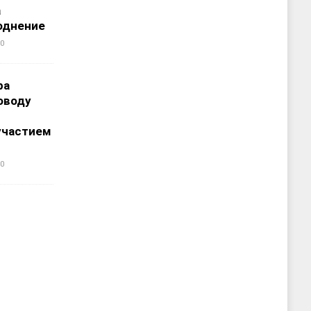
а
однение
0
ра
оводу
участием
0