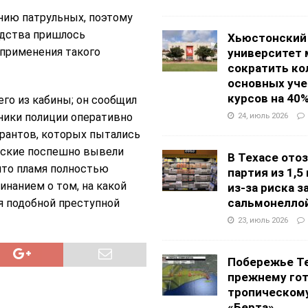
нию патрульных, поэтому
едства пришлось
Хьюстонский
 применения такого
университет
сократить ко
основных уч
курсов на 40
го из кабины; он сообщил
дники полиции оперативно
24, июль 2026
грантов, которых пытались
йские поспешно вывели
В Техасе ото
 что пламя полностью
партия из 1,5
инанием о том, на какой
из-за риска 
сальмонелло
я подобной преступной
23, июль 2026
Побережье Те
прежнему гот
тропическом
«Берта»