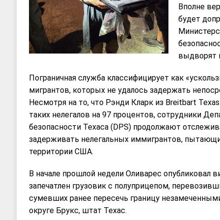
Вполне вер
будет доп
Министерс
безопаснос
выдворят 
Пограничная служба классифицирует как «ускольз
мигрантов, которых не удалось задержать непоср
Несмотря на то, что Рэнди Кларк из Breitbart Tex
таких нелегалов на 97 процентов, сотрудники Де
безопасности Техаса (DPS) продолжают отслежив
задерживать нелегальных иммигрантов, пытающи
территории США.
В начале прошлой недели Оливарес опубликовал в
запечатлен грузовик с полуприцепом, перевозивши
сумевших ранее пересечь границу незамеченными
округе Брукс, штат Техас.