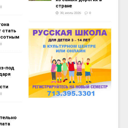
стране
0
30, июль 2026
0
тона
 стать
ысотным
0
из-под
даря
сти
0
т
тельно
лата