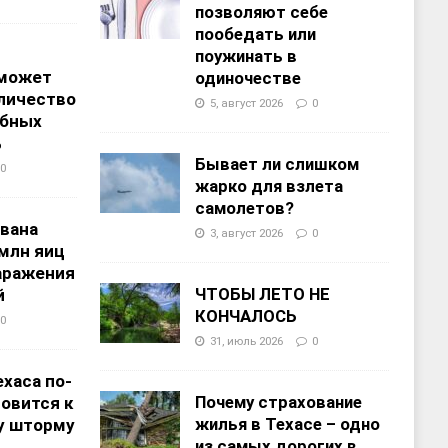
позволяют себе
пообедать или
поужинать в
 может
одиночестве
личество
5, август 2026
0
ебных
%
Бывает ли слишком
0
жарко для взлета
самолетов?
звана
3, август 2026
0
 млн яиц
заражения
ЧТОБЫ ЛЕТО НЕ
й
КОНЧАЛОСЬ
0
31, июль 2026
0
хаса по-
Почему страхование
овится к
жилья в Техасе – одно
у шторму
из самых дорогих в