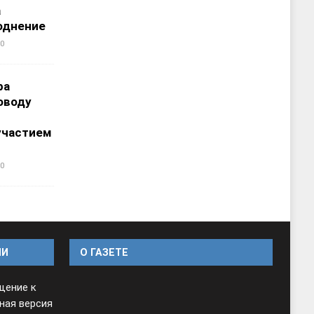
а
однение
0
ра
оводу
участием
0
ИИ
O ГАЗЕТЕ
щение к
ная версия