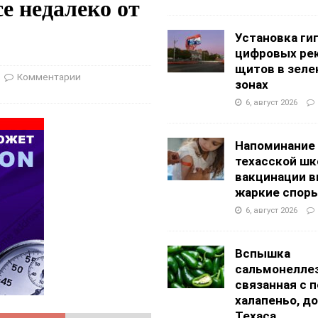
е недалеко от
АНЦЕВАЛЬНЫЕ СТУДИИ
g Academy
ШКОЛЫ И ДЕТСКИЕ САДЫ
Установка ги
цифровых ре
щитов в зеле
Комментарии
зонах
6, август 2026
Напоминание
техасской шк
вакцинации 
жаркие спор
6, август 2026
Вспышка
сальмонеллез
связанная с 
халапеньо, д
Техаса