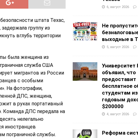
6, август 2026
безопасности штата Техас,
Не пропустит
 задержала группу из
безналоговы
икнуть вглубь территории
выходные в Т
5, август 2026
ппы была женщина из
ограничная служба США
Университет 
объявил, что
ирует мигрантов из России
предоставит
транцев с особыми
бесплатное о
». На фотографии,
студентам из
ленной ДПС, женщина,
годовым дох
ржит в руках портативный
$200000
. Команда ДПС передала на
4, август 2026
десять нелегально
я иностранцев
Реформа сис
ам пограничной службы.