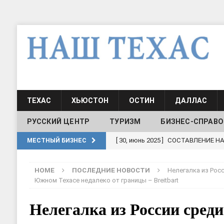
ТЕХАС
ХЬЮСТОН
ОСТИН
ДАЛЛАС
РУССКИЙ ЦЕНТР
ТУРИЗМ
БИЗНЕС-СПРАВО
[ 30, июнь 2025 ]
СОСТАВЛЕНИЕ Н
МЕСТНЫЙ БИЗНЕС
[ 19, июль 2017 ]
Классы русского
HOME
ПОСЛЕДНИЕ НОВОСТИ
Нелегалка из Росс
ШКОЛЫ И ДЕТСКИЕ САДЫ
Южном Техасе недалеко от границы – Breitbart
[ 19, июль 2017 ]
Школа русского 
Нелегалка из России среди
ДЕТСКИЕ САДЫ