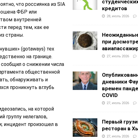
студенчески
оятно, что россиянка из SIA
кредитов
рошена ФБР или
28, июль 2026
твом внутренней
ти перед тем, как ее
Неожиданные
из страны.
при досмотр
авиапассажи
нувших» (gotaways) тех
едственно на границе.
27, июль 2026
as сообщил о снижении числа
партамента общественной
Опубликован
ать, обнаруживать и
дневники Фа
хся проникнуть вглубь
времен панд
COVID
27, июль 2026
идеозапись, на которой
й группу нелегалов,
Первый грузи
; инцидент произошел в
ресторан в Х
27, июль 2026