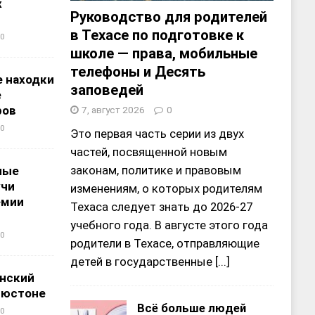
х
Руководство для родителей
в Техасе по подготовке к
0
школе — права, мобильные
телефоны и Десять
 находки
заповедей
е
ров
7, август 2026
0
0
Это первая часть серии из двух
частей, посвященной новым
законам, политике и правовым
ные
учи
изменениям, о которых родителям
емии
Техаса следует знать до 2026-27
учебного года. В августе этого года
0
родители в Техасе, отправляющие
детей в государственные
[...]
нский
ьюстоне
Всё больше людей
0