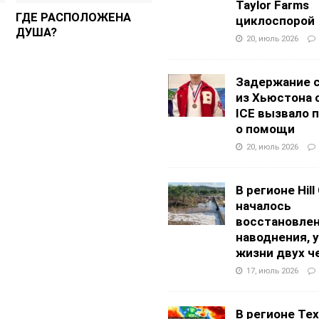
Taylor Farms
ГДЕ РАСПОЛОЖЕНА
циклоспорой
ДУША?
20, июль 2026
Задержание 
из Хьюстона 
ICE вызвало 
о помощи
20, июль 2026
В регионе Hill
началось
восстановлен
наводнения, 
жизни двух ч
17, июль 2026
В регионе Texa