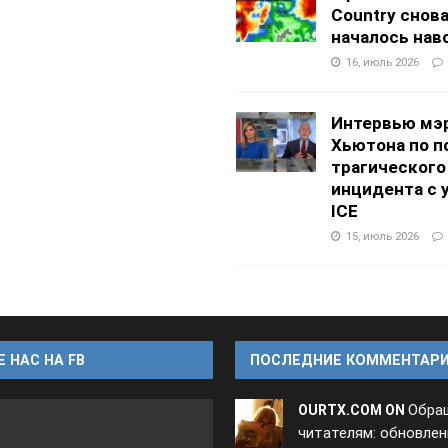
Country снов
началось нав
16, июль 2026
Интервью мэ
Хьютона по п
трагического
инцидента с 
ICE
15, июль 2026
 НАС НА FB
ПОСЛЕДНИЕ КОММЕНТАР
Обра
OURTX.COM ON
читателям: обновлен