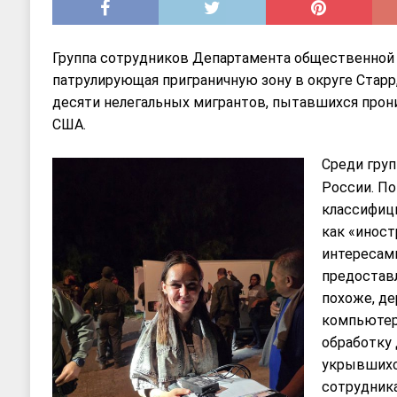
Группа сотрудников Департамента общественной 
патрулирующая приграничную зону в округе Старр,
десяти нелегальных мигрантов, пытавшихся прон
США.
Среди гру
России. П
классифиц
как «инос
интересами
предостав
похоже, де
компьютер
обработку 
укрывшихс
сотрудник