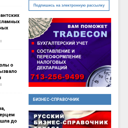
Подпишись на электронную рассылку
гантских
кламных
ных
0
олы о
вызвало
ы
0
БИЗНЕС-СПРАВОЧНИК
а,
перцем
ошла до