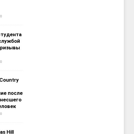
0
студента
службой
призывы
0
 Country
ие после
унесшего
еловек
0
s Hill