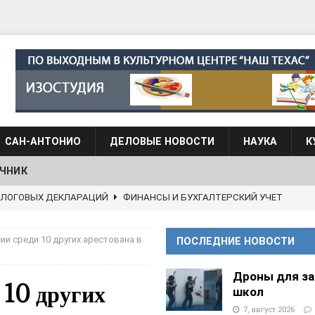
САН-АНТОНИО
ДЕЛОВЫЕ НОВОСТИ
НАУКА
К
ЧНИК
АЛОГОВЫХ ДЕКЛАРАЦИЙ
ФИНАНСЫ И БУХГАЛТЕРСКИЙ УЧЕТ
 языка для взрослых при Культурном центре “Наш Техас”
ии среди 10 других арестована в
ПОСЛЕДНИЕ НОВОСТИ
языка при культурном центре “Наш Техас”
ШКОЛЫ И
Дроны для з
 10 других
школ
7, август 2026