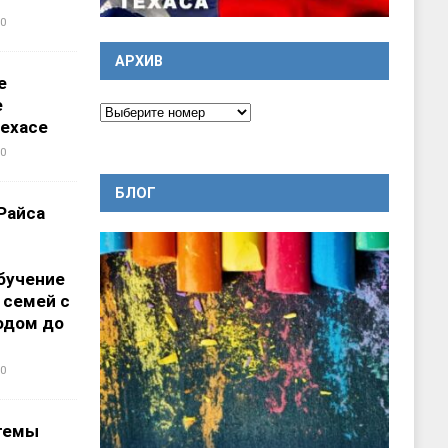
0
АРХИВ
е
е
ехасе
0
БЛОГ
Райса
бучение
 семей с
одом до
0
темы