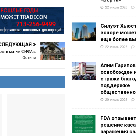
22, июль 2026
Силуэт Хьюс
вскоре может
еще более в
СЛЕДУЮЩАЯ
22, июль 2026
реть матчи ФИФА в
Остине
Алим Гарипов
освобожден 
стражи благо
поддержке
общественно
20, июль 2026
FDA отзывае
решение каса
заражения са