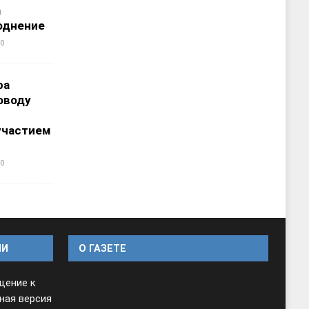
а
однение
0
ра
оводу
участием
0
ИИ
O ГАЗЕТЕ
щение к
ная версия