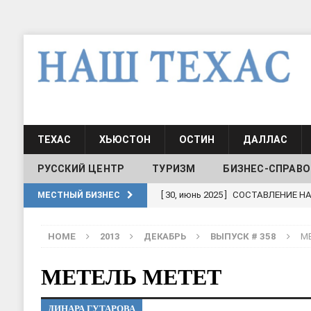
ТЕХАС
ХЬЮСТОН
ОСТИН
ДАЛЛАС
РУССКИЙ ЦЕНТР
ТУРИЗМ
БИЗНЕС-СПРАВО
[ 19, июль 2017 ]
Классы русского
МЕСТНЫЙ БИЗНЕС
ШКОЛЫ И ДЕТСКИЕ САДЫ
HOME
2013
ДЕКАБРЬ
ВЫПУСК # 358
М
[ 19, июль 2017 ]
Школа русского 
ДЕТСКИЕ САДЫ
МЕТЕЛЬ МЕТЕТ
[ 17, июнь 2026 ]
Sophia Dance
Т
ДИНАРА ГУТАРОВА