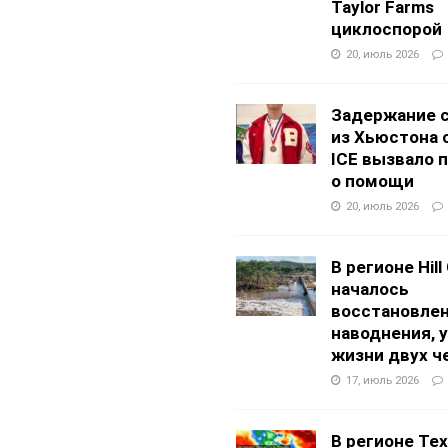
Taylor Farms
циклоспорой
20, июль 2026
Задержание 
из Хьюстона 
ICE вызвало 
о помощи
20, июль 2026
В регионе Hill
началось
восстановлен
наводнения, 
жизни двух ч
17, июль 2026
В регионе Texa