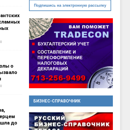
Подпишись на электронную рассылку
гантских
кламных
ных
0
олы о
вызвало
ы
0
БИЗНЕС-СПРАВОЧНИК
а,
перцем
ошла до