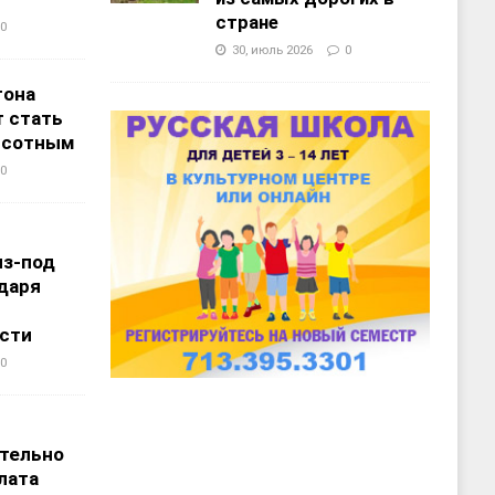
стране
0
30, июль 2026
0
тона
 стать
ысотным
0
из-под
даря
сти
0
т
тельно
лата