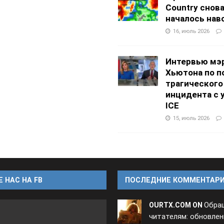
Country снов
началось нав
16, июль 2026
Интервью мэ
Хьютона по п
трагического
инцидента с 
ICE
15, июль 2026
 НАС НА FB
ПОСЛЕДНИЕ КОММЕНТАР
Обра
OURTX.COM ON
читателям: обновлен