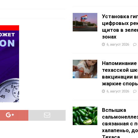
g Academy
ШКОЛЫ И ДЕТСКИЕ САДЫ
АЛОГОВЫХ ДЕКЛАРАЦИЙ
ФИНАНСЫ И БУХГАЛТЕРСКИЙ УЧЕТ
Установка ги
цифровых ре
щитов в зеле
зонах
6, август 2026
Напоминание
техасской шк
вакцинации 
жаркие спор
6, август 2026
Вспышка
сальмонеллез
связанная с 
халапеньо, д
Техаса