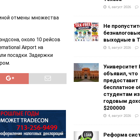
6, август 2026
ичиной отмены множества
Не пропустит
безналоговы
ндсона, около 10 рейсов
выходные в Т
national Airport на
5, август 2026
ли посадки. Задержки
ром.
Университет 
объявил, что
предоставит
бесплатное о
студентам из
годовым дох
$200000
4, август 2026
Реформа сис