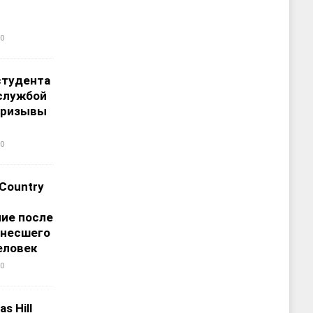
0
студента
службой
призывы
0
 Country
ие после
унесшего
еловек
0
s Hill