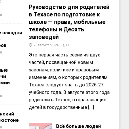
х
Руководство для родителей
в Техасе по подготовке к
0
школе — права, мобильные
телефоны и Десять
 находки
заповедей
е
ров
7, август 2026
0
0
Это первая часть серии из двух
частей, посвященной новым
законам, политике и правовым
ные
учи
изменениям, о которых родителям
емии
Техаса следует знать до 2026-27
учебного года. В августе этого года
0
родители в Техасе, отправляющие
детей в государственные
[...]
нский
ьюстоне
Всё больше людей
0