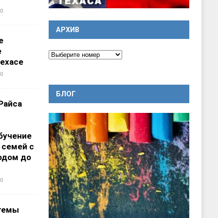
0
АРХИВ
е
е
ехасе
0
БЛОГ
Райса
бучение
 семей с
одом до
0
темы