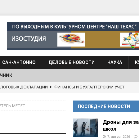
САН-АНТОНИО
ДЕЛОВЫЕ НОВОСТИ
НАУКА
К
ЧНИК
 языка для взрослых при Культурном центре “Наш Техас”
ЕТЕЛЬ МЕТЕТ
ПОСЛЕДНИЕ НОВОСТИ
языка при культурном центре “Наш Техас”
ШКОЛЫ И
Дроны для з
школ
АНЦЕВАЛЬНЫЕ СТУДИИ
7, август 2026