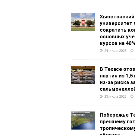
Хьюстонский
университет
сократить ко
основных уч
курсов на 40
24, июль 2026
В Техасе ото
партия из 1,5
из-за риска 
сальмонелло
23, июль 2026
Побережье Те
прежнему гот
тропическом
«Берта»