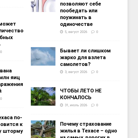
позволяют себе
пообедать или
поужинать в
 может
одиночестве
личество
5, август 2026
0
ебных
%
Бывает ли слишком
0
жарко для взлета
самолетов?
звана
3, август 2026
0
 млн яиц
заражения
ЧТОБЫ ЛЕТО НЕ
й
КОНЧАЛОСЬ
0
31, июль 2026
0
хаса по-
Почему страхование
овится к
жилья в Техасе – одно
у шторму
из самых дорогих в