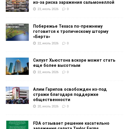
из-за риска заражения сальмонеллой
23, июль 2026
0
Побережье Техаса по-прежнему
готовится к тропическому шторму
«Берта»
22, июль 2026
0
Силуэт Хьюстона вскоре может стать
еще более высотным
22, июль 2026
0
Алим Гарипов освобожден из-под
стражи благодаря поддержке
общественности
20, июль 2026
0
FDA отзывает решение касательно
заражения салата Taylor Farms