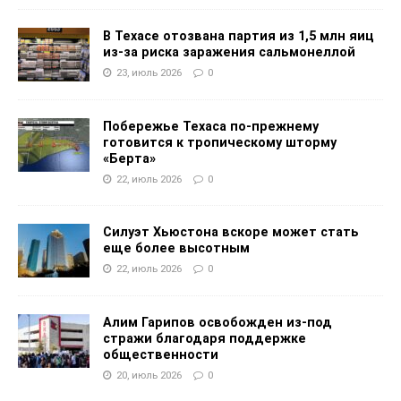
В Техасе отозвана партия из 1,5 млн яиц
из-за риска заражения сальмонеллой
23, июль 2026
0
Побережье Техаса по-прежнему
готовится к тропическому шторму
«Берта»
22, июль 2026
0
Силуэт Хьюстона вскоре может стать
еще более высотным
22, июль 2026
0
Алим Гарипов освобожден из-под
стражи благодаря поддержке
общественности
20, июль 2026
0