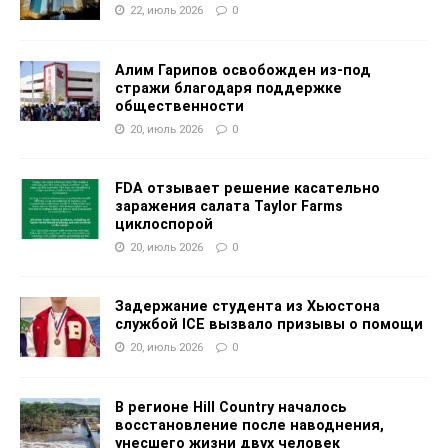
22, июль 2026
0
Алим Гарипов освобожден из-под
стражи благодаря поддержке
общественности
20, июль 2026
0
FDA отзывает решение касательно
заражения салата Taylor Farms
циклоспорой
20, июль 2026
0
Задержание студента из Хьюстона
службой ICE вызвало призывы о помощи
20, июль 2026
0
В регионе Hill Country началось
восстановление после наводнения,
унесшего жизни двух человек