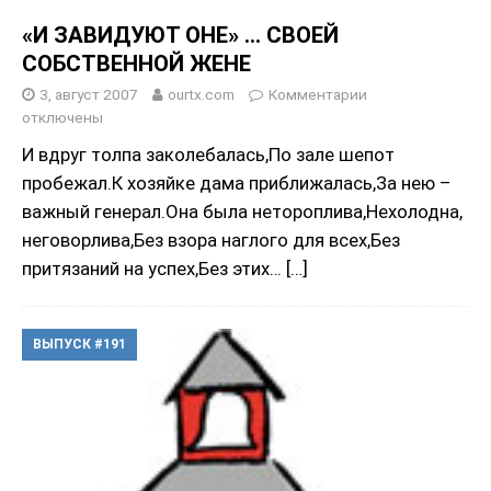
«И ЗАВИДУЮТ ОНЕ» … СВОЕЙ
СОБСТВЕННОЙ ЖЕНЕ
3, август 2007
ourtx.com
Комментарии
отключены
И вдруг толпа заколебалась,По зале шепот
пробежал.К хозяйке дама приближалась,За нею –
важный генерал.Она была нетороплива,Нехолодна,
неговорлива,Без взора наглого для всех,Без
притязаний на успех,Без этих…
[…]
ВЫПУСК #191