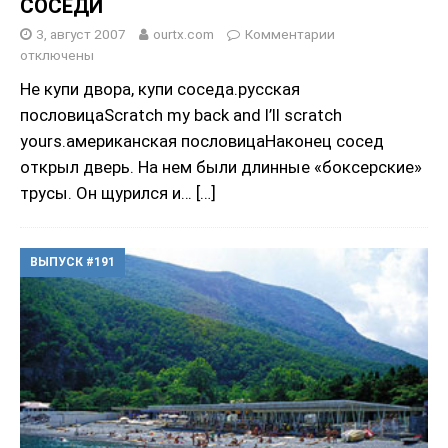
СОСЕДИ
3, август 2007
ourtx.com
Комментарии
отключены
Не купи двора, купи соседа.русская
пословицаScratch my back and I’ll scratch
yours.американская пословицаНаконец сосед
открыл дверь. На нем были длинные «боксерские»
трусы. Он щурился и…
[…]
ВЫПУСК #191