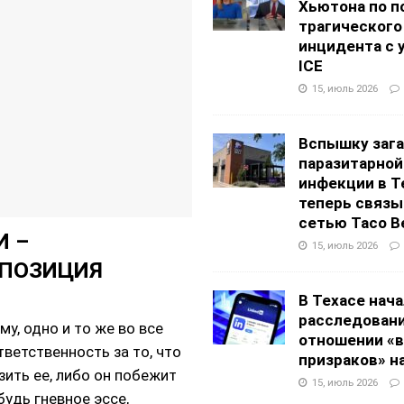
Хьютона по п
трагического
инцидента с 
ICE
15, июль 2026
Вспышку заг
паразитарной
инфекции в Т
теперь связы
сетью Taco Be
И –
15, июль 2026
 ПОЗИЦИЯ
В Техасе нач
расследовани
у, одно и то же во все
отношении «в
ветственность за то, что
призраков» на
зить ее, либо он побежит
15, июль 2026
будь гневное эссе,