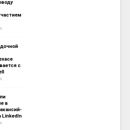
оводу
участием
0
адочной
ехасе
вается с
ll
0
али
е в
акансий-
 LinkedIn
0