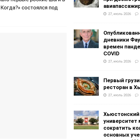
авиапассажи
 Когда?» состоялся под
27, июль 2026
Опубликован
дневники Фа
времен панд
COVID
27, июль 2026
Первый грузи
ресторан в Х
27, июль 2026
Хьюстонский
университет
сократить ко
основных уч