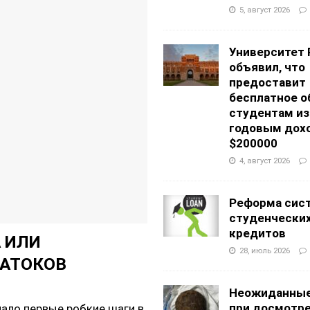
АНЦЕВАЛЬНЫЕ СТУДИИ
5, август 2026
g Academy
ШКОЛЫ И ДЕТСКИЕ САДЫ
Университет 
объявил, что
предоставит
бесплатное о
студентам из
годовым дох
$200000
4, август 2026
Реформа сис
студенчески
кредитов
 ИЛИ
28, июль 2026
АТОКОВ
Неожиданные
при досмотр
ало первые робкие шаги в