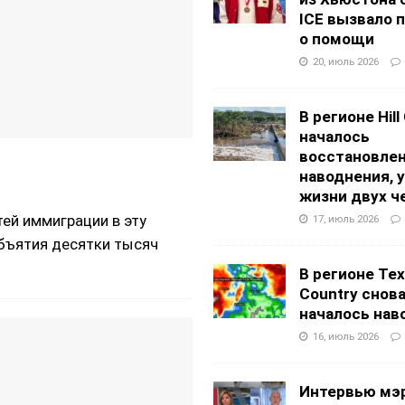
ICE вызвало 
о помощи
20, июль 2026
В регионе Hill
началось
восстановлен
наводнения, 
жизни двух ч
ей иммиграции в эту
17, июль 2026
объятия десятки тысяч
В регионе Texa
Country снов
началось нав
16, июль 2026
Интервью мэ