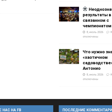
Неоднозна
результаты в
связанном с
чемпионатом
8, июль 2026
отключены
Что нужно зн
«хаотичном
садоводстве»
Антонио
8, июль 2026
отключены
 НАС НА FB
ПОСЛЕДНИЕ КОММЕНТАР