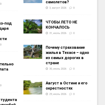
самолетов?
0
3, август 2026
0
ЧТОБЫ ЛЕТО НЕ
из-под
КОНЧАЛОСЬ
даря
31, июль 2026
0
сти
0
Почему страхование
жилья в Техасе – одно
из самых дорогих в
т
стране
тельно
лата
30, июль 2026
0
Август в Остине и его
0
окрестностях
29, июль 2026
0
студента
службой