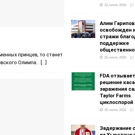
22, июль 2026
Алим Гарипов
освобожден 
стражи благо
поддержке
общественно
менных принцев, то станет
20, июль 2026
левского Олимпа…
[…]
FDA отзывае
решение каса
заражения са
Taylor Farms
циклоспорой
20, июль 2026
Задержание 
из Хьюстона 