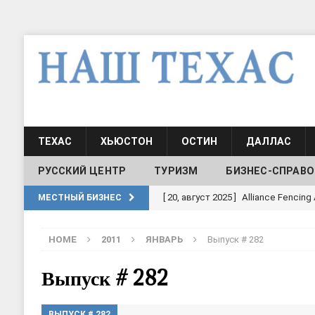
ТЕХАС
ХЬЮСТОН
ОСТИН
ДАЛЛАС
РУССКИЙ ЦЕНТР
ТУРИЗМ
БИЗНЕС-СПРАВО
[ 30, июнь 2025 ]
СОСТАВЛЕНИЕ Н
МЕСТНЫЙ БИЗНЕС
[ 19, июль 2017 ]
Классы русского
HOME
2011
ЯНВАРЬ
Выпуск # 282
ШКОЛЫ И ДЕТСКИЕ САДЫ
[ 19, июль 2017 ]
Школа русского 
Выпуск # 282
ДЕТСКИЕ САДЫ
ВЫПУСК # 282