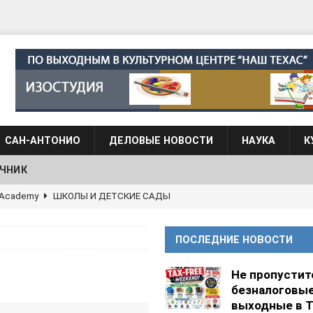
САН-АНТОНИО
ДЕЛОВЫЕ НОВОСТИ
НАУКА
К
ЧНИК
АЛОГОВЫХ ДЕКЛАРАЦИЙ
ФИНАНСЫ И БУХГАЛТЕРСКИЙ УЧЕТ
 языка для взрослых при Культурном центре “Наш Техас”
ПОСЛЕДНИЕ НОВОСТИ
языка при культурном центре “Наш Техас”
ШКОЛЫ И
Не пропустит
безналоговы
выходные в Т