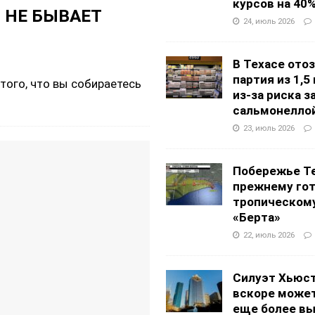
курсов на 40
 НЕ БЫВАЕТ
24, июль 2026
В Техасе ото
партия из 1,5
 того, что вы собираетесь
из-за риска 
сальмонелло
23, июль 2026
Побережье Те
прежнему гот
тропическом
«Берта»
22, июль 2026
Силуэт Хьюс
вскоре может
еще более в