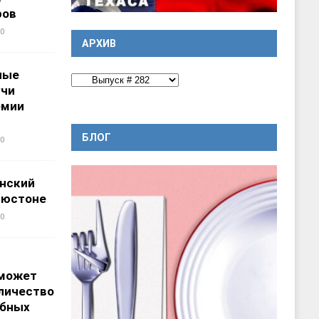
ров
0
АРХИВ
ные
учи
емии
БЛОГ
0
нский
ьюстоне
0
 может
личество
ебных