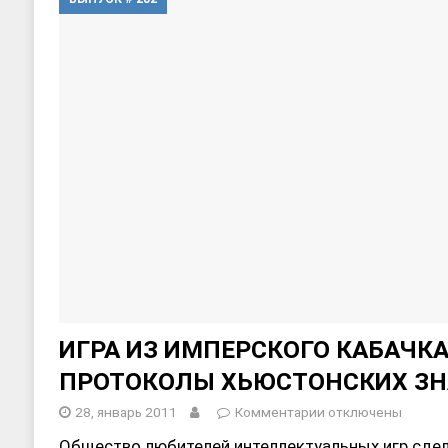
[ 17, июнь 2026 ]
Sophia Dance
Т
[ 20, август 2025 ]
Alliance Fencin
ИГРА ИЗ ИМПЕРСКОГО КАБАЧКА
ПРОТОКОЛЫ ХЬЮСТОНСКИХ ЗН
28, январь 2011
Комментарии
отключены
Общество любителей интеллектуальных игр сдел