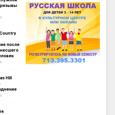
призывы
0
 Country
ие после
унесшего
еловек
0
s Hill
а
однение
0
ра