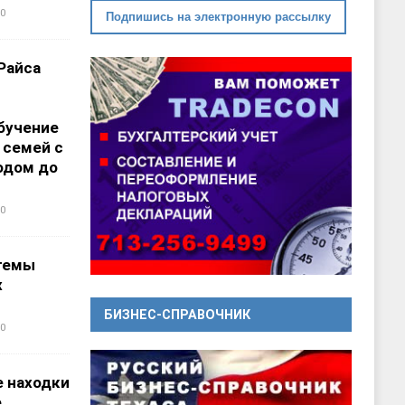
0
Подпишись на электронную рассылку
Райса
бучение
 семей с
одом до
0
темы
х
БИЗНЕС-СПРАВОЧНИК
0
 находки
е