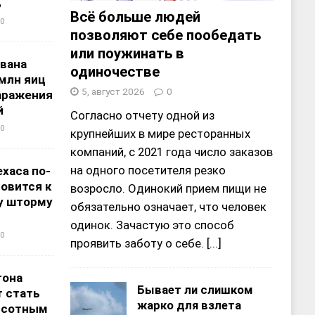
%
Всё больше людей
0
позволяют себе пообедать
или поужинать в
звана
одиночестве
 млн яиц
5, август 2026
0
заражения
й
Согласно отчету одной из
0
крупнейших в мире ресторанных
компаний, с 2021 года число заказов
на одного посетителя резко
хаса по-
овится к
возросло. Одинокий прием пищи не
у шторму
обязательно означает, что человек
одинок. Зачастую это способ
0
проявить заботу о себе.
[...]
тона
Бывает ли слишком
 стать
жарко для взлета
ысотным