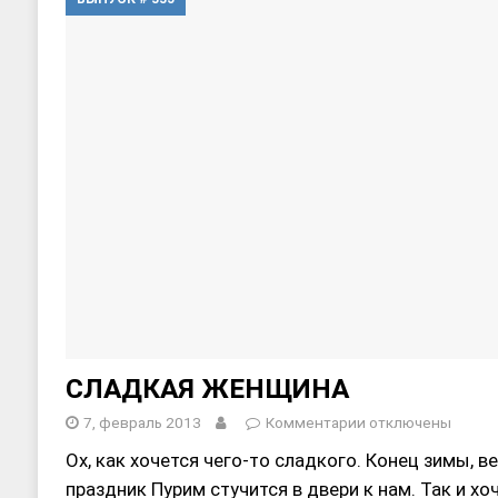
[ 17, июнь 2026 ]
Sophia Dance
Т
[ 20, август 2025 ]
Alliance Fencin
СЛАДКАЯ ЖЕНЩИНА
7, февраль 2013
Комментарии
отключены
Ох, как хочется чего-то сладкого. Конец зимы, 
праздник Пурим стучится в двери к нам. Так и хо