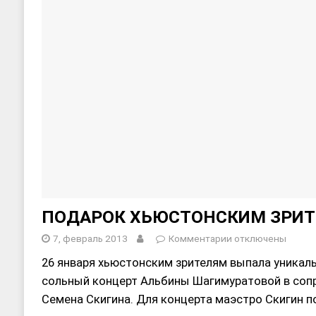
ПОДАРОК ХЬЮСТОНСКИМ ЗРИ
7, февраль 2013
Комментарии
отключены
26 января хьюстонским зрителям выпала уникал
сольный концерт Альбины Шагимуратовой в соп
Семена Скигина. Для концерта маэстро Скигин 