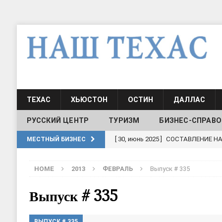
ТЕХАС
ХЬЮСТОН
ОСТИН
ДАЛЛАС
РУССКИЙ ЦЕНТР
ТУРИЗМ
БИЗНЕС-СПРАВО
[ 30, июнь 2025 ]
СОСТАВЛЕНИЕ Н
МЕСТНЫЙ БИЗНЕС
[ 19, июль 2017 ]
Классы русского
HOME
2013
ФЕВРАЛЬ
Выпуск # 335
ШКОЛЫ И ДЕТСКИЕ САДЫ
[ 19, июль 2017 ]
Школа русского 
Выпуск # 335
ДЕТСКИЕ САДЫ
ВЫПУСК # 335