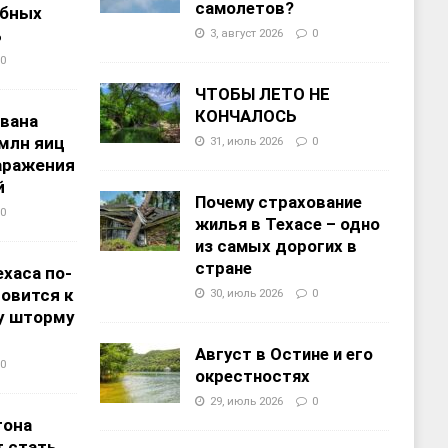
самолетов?
ебных
%
3, август 2026
0
0
ЧТОБЫ ЛЕТО НЕ
КОНЧАЛОСЬ
звана
 млн яиц
31, июль 2026
0
заражения
й
Почему страхование
0
жилья в Техасе – одно
из самых дорогих в
стране
хаса по-
овится к
30, июль 2026
0
у шторму
Август в Остине и его
0
окрестностях
29, июль 2026
0
тона
 стать