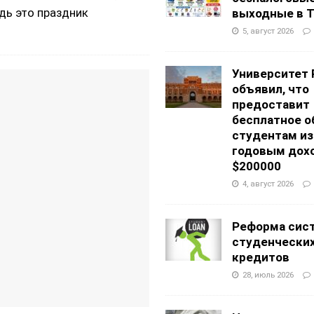
едь это праздник
выходные в Т
5, август 2026
Университет 
объявил, что
предоставит
бесплатное о
студентам из
годовым дох
$200000
4, август 2026
Реформа сис
студенчески
кредитов
28, июль 2026