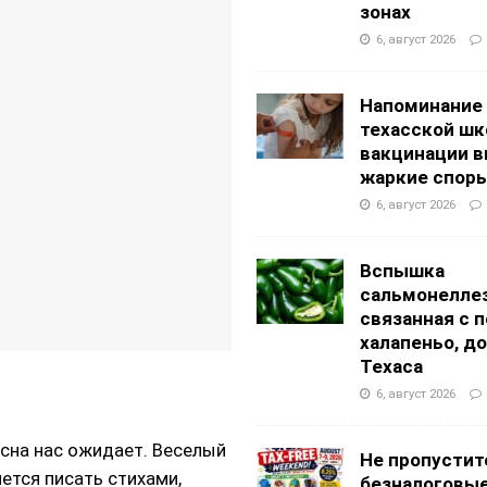
АНЦЕВАЛЬНЫЕ СТУДИИ
зонах
g Academy
ШКОЛЫ И ДЕТСКИЕ САДЫ
6, август 2026
Напоминание
техасской шк
вакцинации 
жаркие спор
6, август 2026
Вспышка
сальмонеллез
связанная с 
халапеньо, д
Техаса
6, август 2026
весна нас ожидает. Веселый
Не пропустит
чется писать стихами,
безналоговы