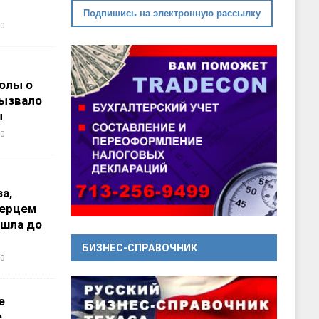
Подпишись на электронную рассылку
0
олы о
вызвало
ы
0
а,
перцем
ошла до
БИЗНЕС-СПРАВОЧНИК
0
е
е