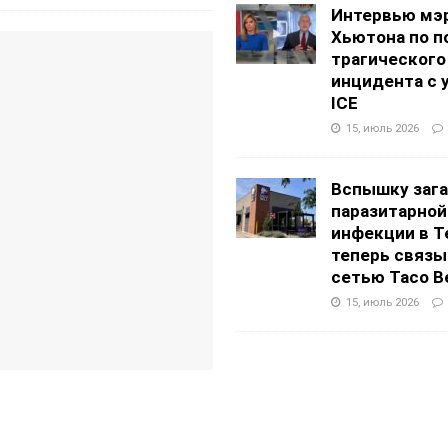
Интервью мэ
Хьютона по п
трагического
инцидента с 
ICE
15, июль 2026
Вспышку заг
паразитарной
инфекции в Т
теперь связы
сетью Taco Be
15, июль 2026