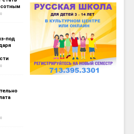
ысотным
0
из-под
даря
сти
0
т
тельно
лата
0