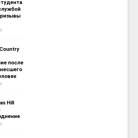
студента
службой
призывы
0
 Country
ие после
унесшего
еловек
0
s Hill
а
однение
0