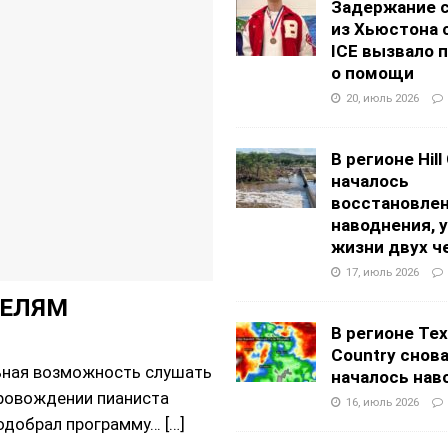
Задержание 
из Хьюстона 
ICE вызвало 
о помощи
20, июль 2026
В регионе Hill
началось
восстановлен
наводнения, 
жизни двух ч
17, июль 2026
ТЕЛЯМ
В регионе Texa
Country снов
ьная возможность слушать
началось нав
ровождении пианиста
16, июль 2026
подобрал программу…
[…]