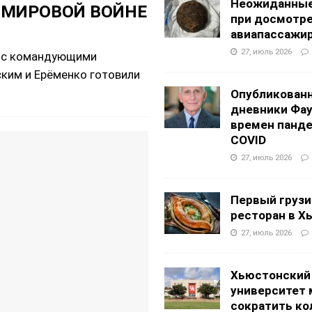
Неожиданные
 МИРОВОЙ ВОЙНЕ
при досмотр
авиапассажи
27, июль 2026
о с командующими
ким и Ерёменко готовили
Опубликован
дневники Фа
времен панд
COVID
27, июль 2026
Первый грузи
ресторан в Х
27, июль 2026
Хьюстонский
университет
сократить ко