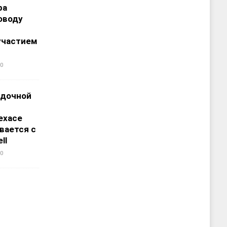
ра
оводу
участием
0
адочной
ехасе
вается с
ll
0