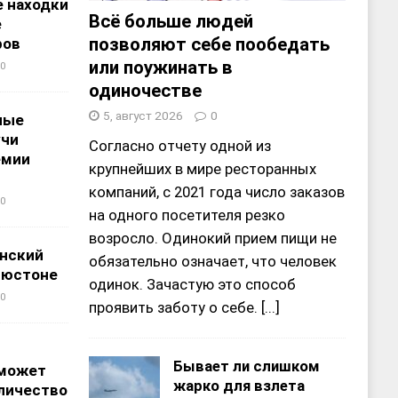
 находки
Всё больше людей
е
позволяют себе пообедать
ров
или поужинать в
0
одиночестве
5, август 2026
0
ные
учи
Согласно отчету одной из
емии
крупнейших в мире ресторанных
компаний, с 2021 года число заказов
0
на одного посетителя резко
возросло. Одинокий прием пищи не
нский
обязательно означает, что человек
ьюстоне
одинок. Зачастую это способ
0
проявить заботу о себе.
[...]
Бывает ли слишком
 может
жарко для взлета
личество