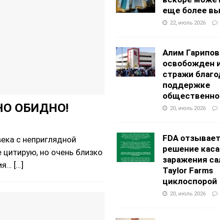
еще более в
22, июль 2026
Алим Гарипов
освобожден 
стражи благо
поддержке
общественно
О ОБИДНО!
20, июль 2026
FDA отзывае
ека с неприглядной
решение каса
е цитирую, но очень близко
заражения са
ния…
[…]
Taylor Farms
циклоспорой
20, июль 2026