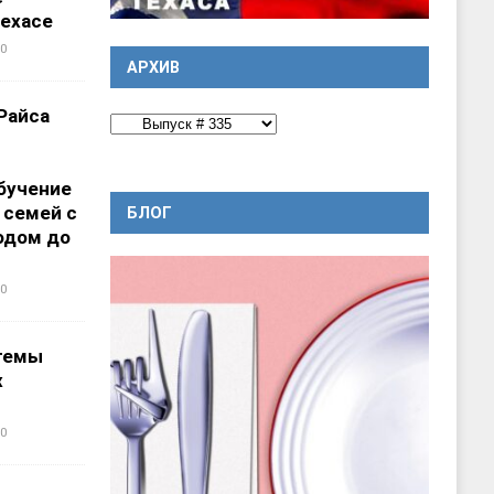
ехасе
0
АРХИВ
Райса
бучение
 семей с
БЛОГ
одом до
0
темы
х
0