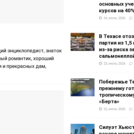
основных уч
курсов на 40
24, июль 2026
В Техасе ото
партия из 1,5
из-за риска 
ий энциклопедист, знаток
сальмонелло
ный романтик, хороший
23, июль 2026
и и прекрасных дам,
Побережье Те
прежнему гот
тропическом
«Берта»
22, июль 2026
Силуэт Хьюс
вскоре может