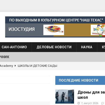
САН-АНТОНИО
ДЕЛОВЫЕ НОВОСТИ
НАУКА
К
ЧНИК
АЛОГОВЫХ ДЕКЛАРАЦИЙ
ФИНАНСЫ И БУХГАЛТЕРСКИЙ УЧЕТ
 языка для взрослых при Культурном центре “Наш Техас”
ПОСЛЕДНИЕ НОВОСТИ
языка при культурном центре “Наш Техас”
ШКОЛЫ И
Дроны для з
школ
7, август 2026