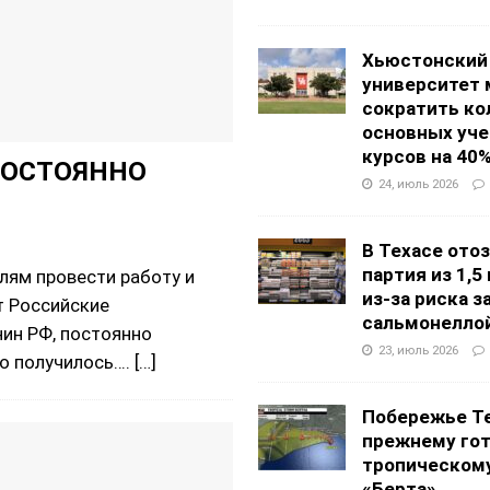
Хьюстонский
университет
сократить ко
основных уч
курсов на 40
ПОСТОЯННО
24, июль 2026
В Техасе ото
партия из 1,5
лям провести работу и
из-за риска 
т Российские
сальмонелло
ин РФ, постоянно
23, июль 2026
го получилось….
[…]
Побережье Те
прежнему гот
тропическом
«Берта»