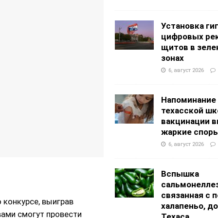
АНЦЕВАЛЬНЫЕ СТУДИИ
g Academy
ШКОЛЫ И ДЕТСКИЕ САДЫ
Установка ги
цифровых ре
щитов в зеле
зонах
6, август 2026
Напоминание
техасской шк
вакцинации 
жаркие спор
6, август 2026
Вспышка
сальмонеллез
связанная с 
 конкурсе, выиграв
халапеньо, д
вами смогут провести
Техаса