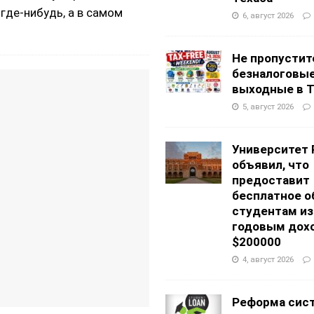
 где-нибудь, а в самом
6, август 2026
Не пропустит
безналоговы
выходные в Т
5, август 2026
Университет 
объявил, что
предоставит
бесплатное о
студентам из
годовым дох
$200000
4, август 2026
Реформа сис