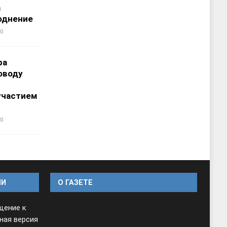
а
однение
0
ра
оводу
участием
0
ИИ
O ГАЗЕТЕ
щение к
ная версия