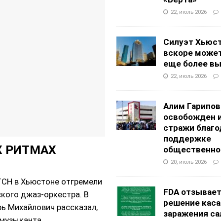
22, июль 2026
Силуэт Хьюс
вскоре может
еще более в
22, июль 2026
Алим Гарипов
освобожден 
стражи благо
поддержке
Х РИТМАХ
общественно
20, июль 2026
CH в Хьюстоне отгремели
FDA отзывае
ского джаз-оркестра. В
решение каса
ь Михайлович рассказал,
заражения са
 музыканта