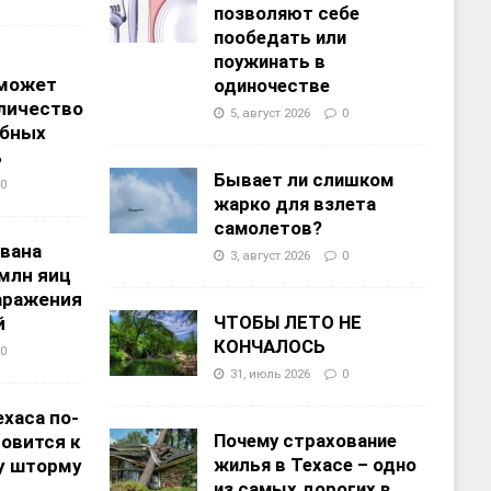
позволяют себе
пообедать или
поужинать в
 может
одиночестве
личество
5, август 2026
0
ебных
%
Бывает ли слишком
0
жарко для взлета
самолетов?
звана
3, август 2026
0
 млн яиц
заражения
ЧТОБЫ ЛЕТО НЕ
й
КОНЧАЛОСЬ
0
31, июль 2026
0
хаса по-
Почему страхование
овится к
жилья в Техасе – одно
у шторму
из самых дорогих в