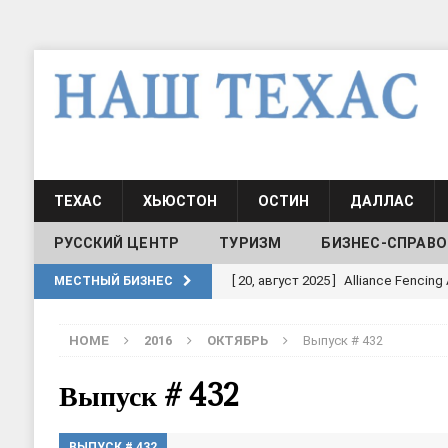
ТЕХАС
ХЬЮСТОН
ОСТИН
ДАЛЛАС
РУССКИЙ ЦЕНТР
ТУРИЗМ
БИЗНЕС-СПРАВО
[ 30, июнь 2025 ]
СОСТАВЛЕНИЕ Н
МЕСТНЫЙ БИЗНЕС
[ 19, июль 2017 ]
Классы русского
HOME
2016
ОКТЯБРЬ
Выпуск # 432
ШКОЛЫ И ДЕТСКИЕ САДЫ
[ 19, июль 2017 ]
Школа русского 
Выпуск # 432
ДЕТСКИЕ САДЫ
ВЫПУСК # 432