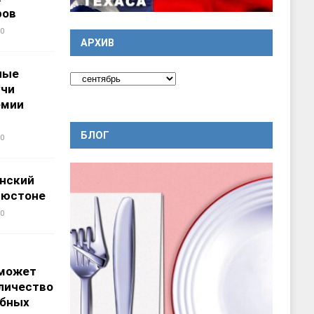
ров
0
АРХИВ
ные
учи
емии
БЛОГ
0
нский
ьюстоне
0
 может
личество
ебных