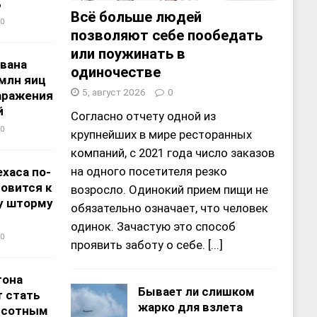
%
Всё больше людей
0
позволяют себе пообедать
или поужинать в
звана
одиночестве
 млн яиц
5, август 2026
0
заражения
й
Согласно отчету одной из
0
крупнейших в мире ресторанных
компаний, с 2021 года число заказов
на одного посетителя резко
хаса по-
овится к
возросло. Одинокий прием пищи не
у шторму
обязательно означает, что человек
одинок. Зачастую это способ
0
проявить заботу о себе.
[...]
тона
Бывает ли слишком
 стать
жарко для взлета
ысотным