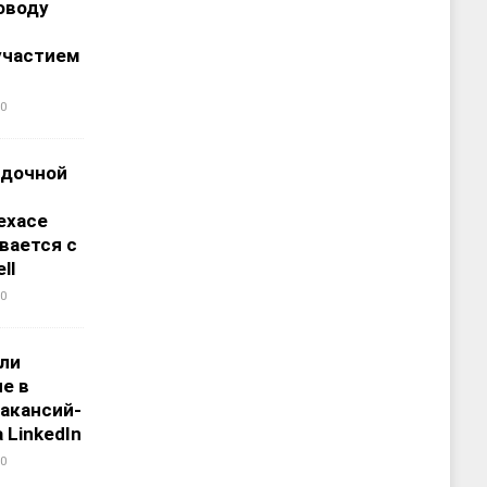
оводу
участием
0
адочной
ехасе
вается с
ll
0
али
е в
акансий-
 LinkedIn
0