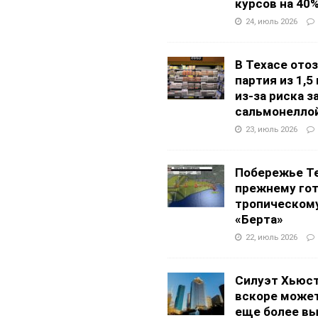
курсов на 40
24, июль 2026
В Техасе ото
партия из 1,5
из-за риска 
сальмонелло
23, июль 2026
Побережье Те
прежнему гот
тропическом
«Берта»
22, июль 2026
Силуэт Хьюс
вскоре может
еще более в