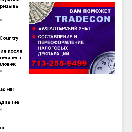
призывы
0
 Country
ие после
унесшего
еловек
0
s Hill
а
однение
0
ра