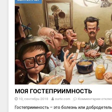
[ 17, июнь 2026 ]
Sophia Dance
Т
[ 20, август 2025 ]
Alliance Fencin
МОЯ ГОСТЕПРИИМНОСТЬ
10, сентябрь 2018
ourtx.com
Комментарии
отклю
Гостеприимность – это болезнь или добродетел