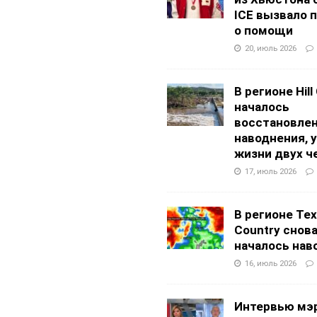
ICE вызвало 
о помощи
20, июль 2026
В регионе Hill
началось
восстановлен
наводнения, 
жизни двух ч
17, июль 2026
В регионе Texa
Country снов
началось нав
16, июль 2026
Интервью мэ