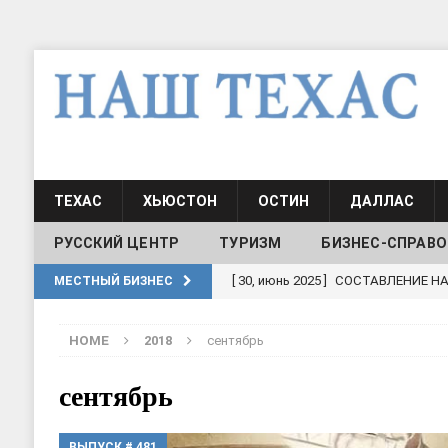
ТЕХАС
ХЬЮСТОН
ОСТИН
ДАЛЛАС
РУССКИЙ ЦЕНТР
ТУРИЗМ
БИЗНЕС-СПРАВО
[ 30, июнь 2025 ]
СОСТАВЛЕНИЕ Н
МЕСТНЫЙ БИЗНЕС
[ 19, июль 2017 ]
Классы русского
HOME
2018
сентябрь
ШКОЛЫ И ДЕТСКИЕ САДЫ
[ 19, июль 2017 ]
Школа русского 
сентябрь
ДЕТСКИЕ САДЫ
ВЫПУСК # 481