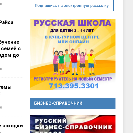
0
Подпишись на электронную рассылку
Райса
бучение
 семей с
одом до
0
темы
х
БИЗНЕС-СПРАВОЧНИК
0
 находки
е