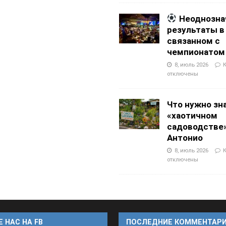
Неоднозна
результаты в
связанном с
чемпионатом
8, июль 2026
отключены
Что нужно зн
«хаотичном
садоводстве»
Антонио
8, июль 2026
отключены
 НАС НА FB
ПОСЛЕДНИЕ КОММЕНТАР