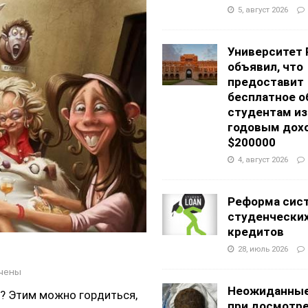
АНЦЕВАЛЬНЫЕ СТУДИИ
5, август 2026
g Academy
ШКОЛЫ И ДЕТСКИЕ САДЫ
Университет 
объявил, что
предоставит
бесплатное о
студентам из
годовым дох
$200000
4, август 2026
Реформа сис
студенчески
кредитов
28, июль 2026
чены
Неожиданные
ь? Этим можно гордиться,
при досмотр