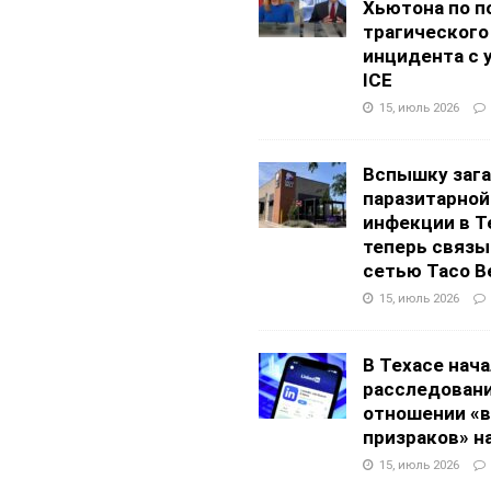
Хьютона по п
трагического
инцидента с 
ICE
15, июль 2026
Вспышку заг
паразитарной
инфекции в Т
теперь связы
сетью Taco Be
15, июль 2026
В Техасе нач
расследовани
отношении «в
призраков» на
15, июль 2026