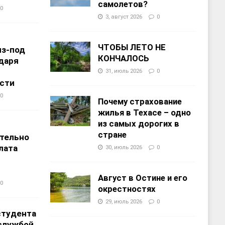
самолетов?
0
3, август 2026
0
ЧТОБЫ ЛЕТО НЕ
из-под
КОНЧАЛОСЬ
даря
31, июль 2026
0
сти
0
Почему страхование
жилья в Техасе – одно
из самых дорогих в
т
стране
тельно
лата
30, июль 2026
0
Август в Остине и его
0
окрестностях
29, июль 2026
0
студента
службой