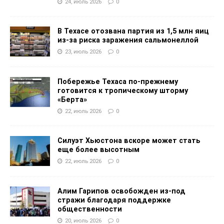
24, июль 2026
0
В Техасе отозвана партия из 1,5 млн яиц
из-за риска заражения сальмонеллой
23, июль 2026
0
Побережье Техаса по-прежнему
готовится к тропическому шторму
«Берта»
22, июль 2026
0
Силуэт Хьюстона вскоре может стать
еще более высотным
22, июль 2026
0
Алим Гарипов освобожден из-под
стражи благодаря поддержке
общественности
20, июль 2026
0