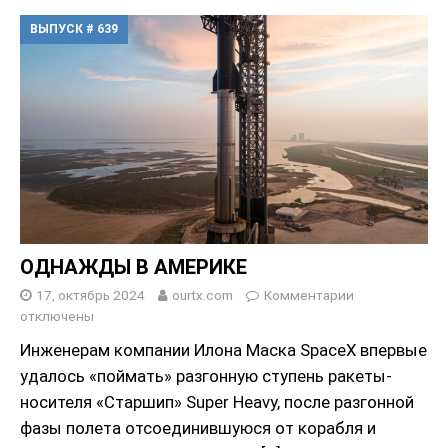
ВЫПУСК # 639
ОДНАЖДЫ В АМЕРИКЕ
17, октябрь 2024
ourtx.com
Комментарии
отключены
Инженерам компании Илона Маска SpaceX впервые
удалось «поймать» разгонную ступень ракеты-
носителя «Старшип» Super Heavy, после разгонной
фазы полета отсоединившуюся от корабля и