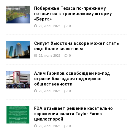
Побережье Техаса по-прежнему
готовится к тропическому шторму
«Берта»
22, июль 2026
0
Силуэт Хьюстона вскоре может стать
еще более высотным
22, июль 2026
0
Алим Гарипов освобожден из-под
стражи благодаря поддержке
общественности
20, июль 2026
0
FDA отзывает решение касательно
заражения салата Taylor Farms
циклоспорой
20, июль 2026
0