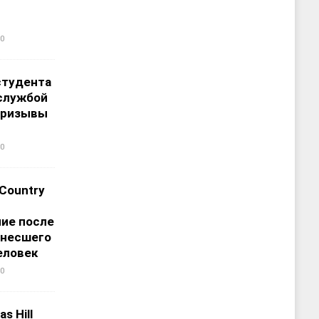
0
студента
службой
призывы
0
 Country
ие после
унесшего
еловек
0
s Hill