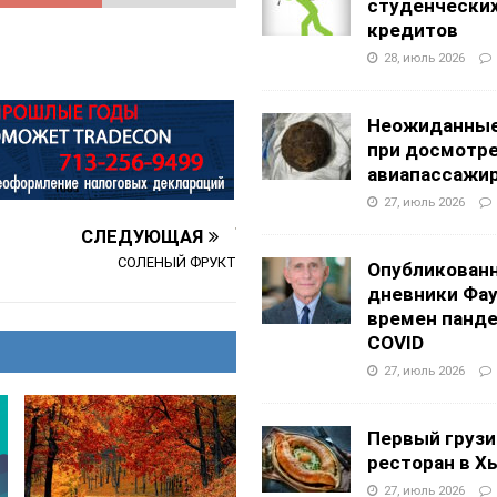
студенчески
кредитов
28, июль 2026
Неожиданные
при досмотр
авиапассажи
27, июль 2026
СЛЕДУЮЩАЯ
СОЛЕНЫЙ ФРУКТ
Опубликован
дневники Фа
времен панд
COVID
27, июль 2026
Первый грузи
ресторан в Х
27, июль 2026