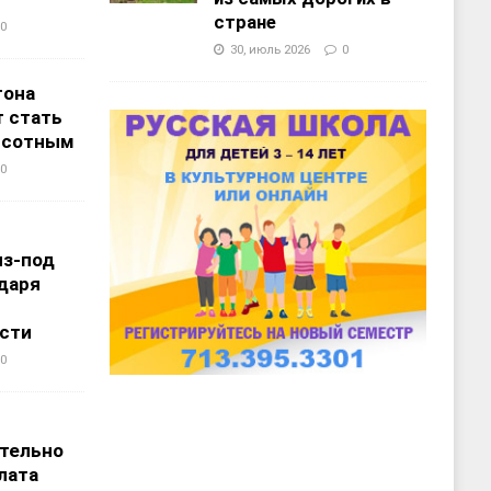
стране
0
30, июль 2026
0
тона
 стать
ысотным
0
из-под
даря
сти
0
т
тельно
лата