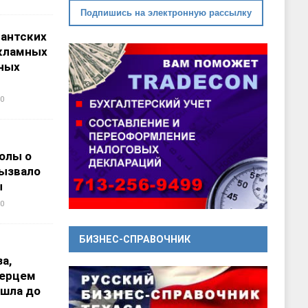
Подпишись на электронную рассылку
гантских
кламных
ных
0
олы о
вызвало
ы
0
БИЗНЕС-СПРАВОЧНИК
а,
перцем
ошла до