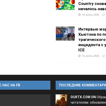
Country снов
началось нав
16, июль 2026
Интервью мэ
Хьютона по п
трагического
инцидента с 
ICE
15, июль 2026
 НАС НА FB
ПОСЛЕДНИЕ КОММЕНТАР
Обра
OURTX.COM ON
читателям: обновлен