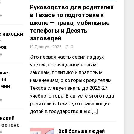
х
Руководство для родителей
в Техасе по подготовке к
0
школе — права, мобильные
телефоны и Десять
 находки
заповедей
е
ров
7, август 2026
0
0
Это первая часть серии из двух
частей, посвященной новым
законам, политике и правовым
ные
учи
изменениям, о которых родителям
емии
Техаса следует знать до 2026-27
учебного года. В августе этого года
0
родители в Техасе, отправляющие
детей в государственные
[...]
нский
ьюстоне
Всё больше людей
0