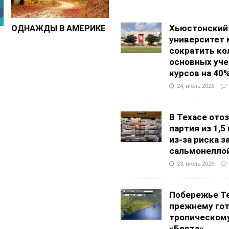
Хьюстонский
ОДНАЖДЫ В АМЕРИКЕ
университет
сократить ко
основных уч
курсов на 40
24, июль 2026
В Техасе ото
партия из 1,5
из-за риска 
сальмонелло
23, июль 2026
Побережье Те
прежнему гот
тропическом
«Берта»