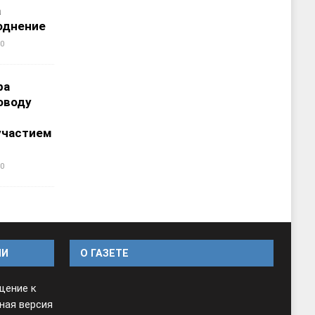
а
однение
0
ра
оводу
участием
0
ИИ
O ГАЗЕТЕ
щение к
ная версия