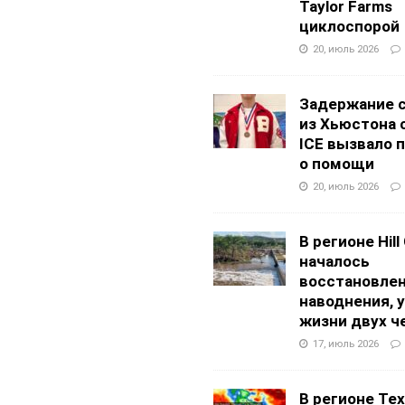
Taylor Farms
циклоспорой
20, июль 2026
Задержание 
из Хьюстона 
ICE вызвало 
о помощи
20, июль 2026
В регионе Hill
началось
восстановлен
наводнения, 
жизни двух ч
17, июль 2026
В регионе Texa