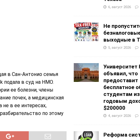
6, август 2026
Не пропустит
безналоговы
выходные в Т
5, август 2026
Университет 
объявил, что
я в Сан-Антонио семья
предоставит
k подала в суд на НМО.
бесплатное о
рии ее болезни, члены
студентам из
вание почек, а медицинская
годовым дох
 не в ее интересах,
$200000
 разбирательство по этому
4, август 2026
Реформа сис