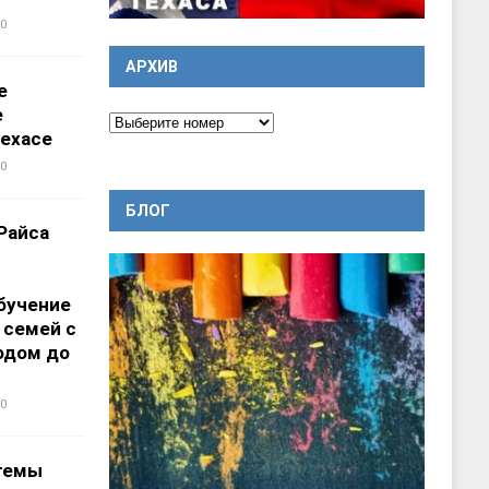
0
АРХИВ
е
е
ехасе
0
БЛОГ
Райса
бучение
 семей с
одом до
0
темы