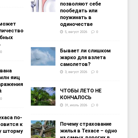
позволяют себе
пообедать или
поужинать в
 может
одиночестве
личество
5, август 2026
0
ебных
%
Бывает ли слишком
0
жарко для взлета
самолетов?
звана
3, август 2026
0
 млн яиц
заражения
ЧТОБЫ ЛЕТО НЕ
й
КОНЧАЛОСЬ
0
31, июль 2026
0
хаса по-
Почему страхование
овится к
жилья в Техасе – одно
у шторму
из самых дорогих в