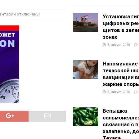
g Academy
ШКОЛЫ И ДЕТСКИЕ САДЫ
ентарии
отключены
Установка ги
цифровых ре
щитов в зеле
зонах
6, август 2026
Напоминание
техасской шк
вакцинации 
жаркие спор
6, август 2026
Вспышка
сальмонеллез
связанная с 
халапеньо, д
Техаса