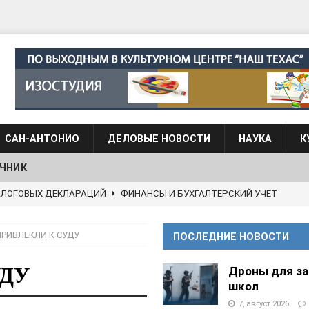
САН-АНТОНИО
ДЕЛОВЫЕ НОВОСТИ
НАУКА
К
ЧНИК
АЛОГОВЫХ ДЕКЛАРАЦИЙ
ФИНАНСЫ И БУХГАЛТЕРСКИЙ УЧЕТ
 языка для взрослых при Культурном центре “Наш Техас”
РИВЛЕКЛИ К СУДУ
ПОСЛЕДНИЕ НОВОСТИ
языка при культурном центре “Наш Техас”
ШКОЛЫ И
ДУ
Дроны для з
школ
АНЦЕВАЛЬНЫЕ СТУДИИ
7, август 2026