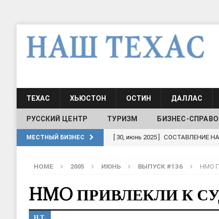
ТЕХАС
ХЬЮСТОН
ОСТИН
ДАЛЛАС
РУССКИЙ ЦЕНТР
ТУРИЗМ
БИЗНЕС-СПРАВО
[ 30, июнь 2025 ]
СОСТАВЛЕНИЕ Н
МЕСТНЫЙ БИЗНЕС
[ 19, июль 2017 ]
Классы русского
ШКОЛЫ И ДЕТСКИЕ САДЫ
HOME
2005
ИЮНЬ
ВЫПУСК #136
HMO П
[ 19, июль 2017 ]
Школа русского 
HMO ПРИВЛЕКЛИ К СУ
ДЕТСКИЕ САДЫ
[ 17, июнь 2026 ]
Sophia Dance
Т
Н.Т.