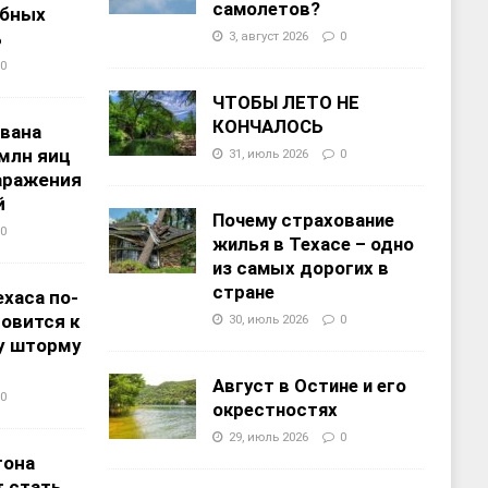
самолетов?
ебных
%
3, август 2026
0
0
ЧТОБЫ ЛЕТО НЕ
КОНЧАЛОСЬ
звана
 млн яиц
31, июль 2026
0
заражения
й
Почему страхование
0
жилья в Техасе – одно
из самых дорогих в
стране
хаса по-
овится к
30, июль 2026
0
у шторму
Август в Остине и его
0
окрестностях
29, июль 2026
0
тона
 стать