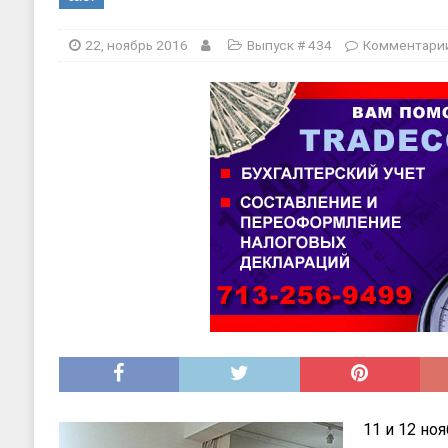
[ 20, август 2025 ]
Alliance Fencin
22, ноябрь 2016
Выпуск # 434
Комментари
11 и 12 но