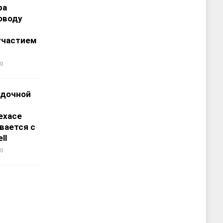
ра
оводу
участием
0
адочной
ехасе
вается с
ll
0