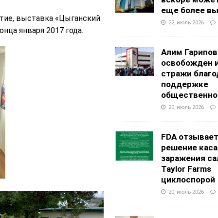
еще более в
ытие, выставка «Цыганский
22, июль 2026
нца января 2017 года.
Алим Гарипов
освобожден 
стражи благо
поддержке
общественно
20, июль 2026
FDA отзывае
решение каса
заражения са
Taylor Farms
циклоспорой
20, июль 2026