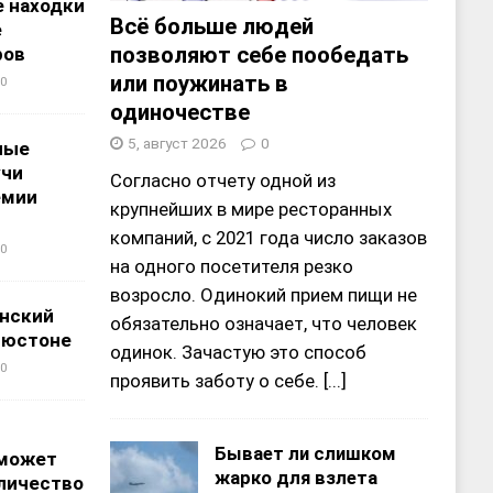
 находки
Всё больше людей
е
позволяют себе пообедать
ров
или поужинать в
0
одиночестве
5, август 2026
0
ные
учи
Согласно отчету одной из
емии
крупнейших в мире ресторанных
компаний, с 2021 года число заказов
0
на одного посетителя резко
возросло. Одинокий прием пищи не
нский
обязательно означает, что человек
ьюстоне
одинок. Зачастую это способ
0
проявить заботу о себе.
[...]
Бывает ли слишком
 может
жарко для взлета
личество