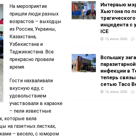
Интервью мэ
На мероприятие
Хьютона по п
пришли люди разных
трагического
возрастов – выходцы
инцидента с 
из России, Украины,
ICE
Казахстана,
15, июль 2026
Узбекистана и
Таджикистана. Все
Вспышку заг
прекрасно провели
паразитарной
время.
инфекции в Т
теперь связы
Гости нахваливали
сетью Taco Be
вкусную еду, с
15, июль 2026
удовольствием
участвовали в караоке
– пели известные
х, которые вела
ы на газетных листках,
ками – весело, с юмором