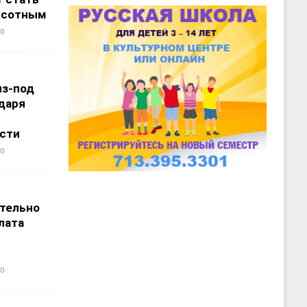
ысотным
0
из-под
даря
сти
0
т
тельно
лата
0