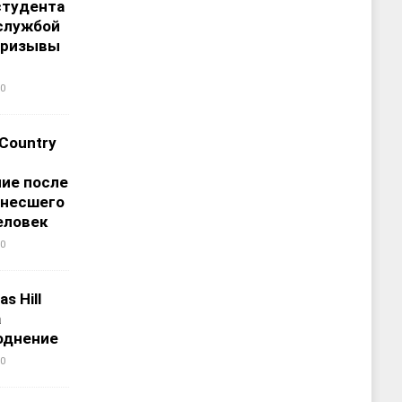
студента
службой
призывы
0
 Country
ие после
унесшего
еловек
0
s Hill
а
однение
0