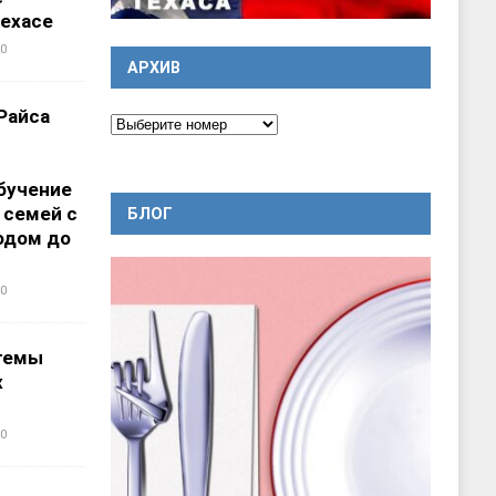
ехасе
0
АРХИВ
Райса
бучение
 семей с
БЛОГ
одом до
0
темы
х
0