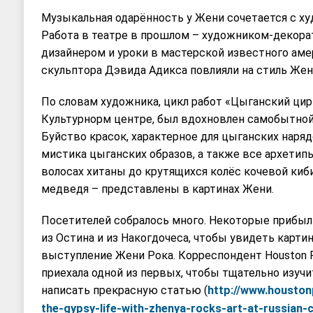
Музыкальная одарённость у Жени сочетается с х
Работа в театре в прошлом – художником-декора
дизайнером и уроки в мастерской известного аме
скульптора Дэвида Адикса повлияли на стиль Жен
По словам художника, цикл работ «Цыганский цир
Культурнорм центре, был вдохновлен самобытной
Буйство красок, характерное для цыганских наря
мистика цыганских образов, а также все архетипы
волосах хитаны до крутящихся колёс кочевой киб
медведя – представлены в картинах Жени.
Посетителей собралось много. Некоторые прибыли
из Остина и из Накогдочеса, чтобы увидеть карт
выступление Жени Рока. Корреспондент Houston 
приехала одной из первых, чтобы тщательно изучи
написать прекрасную статью (
http://www.houston
the-gypsy-life-with-zhenya-rocks-art-at-russian-c