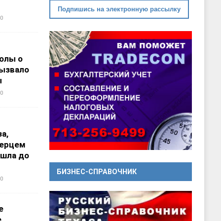
Подпишись на электронную рассылку
0
олы о
вызвало
ы
0
а,
перцем
ошла до
БИЗНЕС-СПРАВОЧНИК
0
е
е