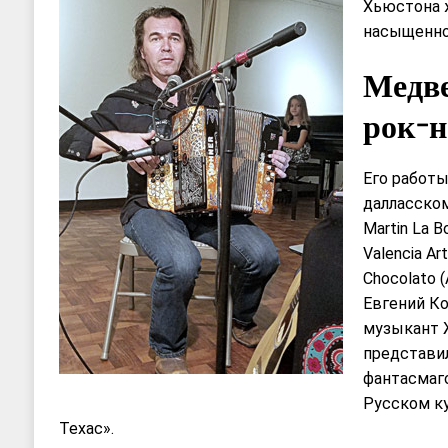
Хьюстона 
насыщенно
Медве
рок-н
Его работ
далласском 
Martin La Bo
Valencia Art
Chocolato (
Евгений К
музыкант 
представил
фантасмаг
Русском к
Техас».