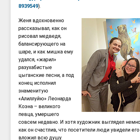
8939549
).
Женя вдохновенно
рассказывал, как он
рисовал медведя,
балансирующего на
шаре, и как мишка ему
удался, «жарил»
разухабистые
цыганские песни, а под
конец исполнил
знаменитую
«Алиллуйю» Леонарда
Коэна – великого
певца, умершего
совсем недавно. И хотя художник выглядел немно
как он счастлив, что посетители люди увидели его
вложил всю душу.