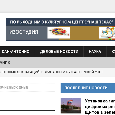
САН-АНТОНИО
ДЕЛОВЫЕ НОВОСТИ
НАУКА
К
ЧНИК
АЛОГОВЫХ ДЕКЛАРАЦИЙ
ФИНАНСЫ И БУХГАЛТЕРСКИЙ УЧЕТ
 языка для взрослых при Культурном центре “Наш Техас”
РЯЧИЕ ВЫХОДНЫЕ
ПОСЛЕДНИЕ НОВОСТИ
языка при культурном центре “Наш Техас”
ШКОЛЫ И
Установка ги
цифровых ре
АНЦЕВАЛЬНЫЕ СТУДИИ
щитов в зеле