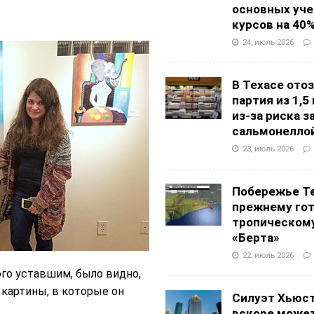
основных уч
курсов на 40
24, июль 2026
В Техасе ото
партия из 1,5
из-за риска 
сальмонелло
23, июль 2026
Побережье Те
прежнему гот
тропическом
«Берта»
22, июль 2026
го уставшим, было видно,
 картины, в которые он
Силуэт Хьюс
вскоре может