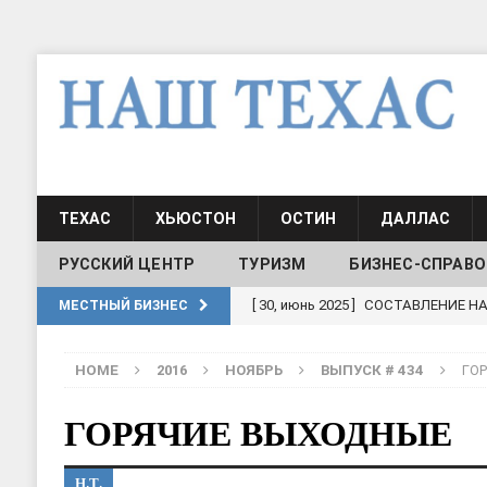
ТЕХАС
ХЬЮСТОН
ОСТИН
ДАЛЛАС
РУССКИЙ ЦЕНТР
ТУРИЗМ
БИЗНЕС-СПРАВО
[ 30, июнь 2025 ]
СОСТАВЛЕНИЕ Н
[ 19, июль 2017 ]
Классы русского
МЕСТНЫЙ БИЗНЕС
ШКОЛЫ И ДЕТСКИЕ САДЫ
HOME
2016
НОЯБРЬ
ВЫПУСК # 434
ГО
[ 19, июль 2017 ]
Школа русского 
ДЕТСКИЕ САДЫ
ГОРЯЧИЕ ВЫХОДНЫЕ
[ 17, июнь 2026 ]
Sophia Dance
Т
Н.Т.