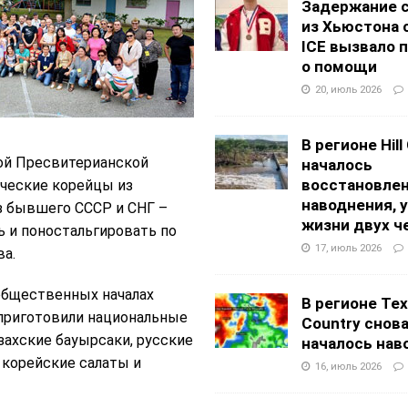
Задержание 
из Хьюстона 
ICE вызвало 
о помощи
20, июль 2026
В регионе Hill
кой Пресвитерианской
началось
восстановлен
ические корейцы из
наводнения, 
з бывшего СССР и СНГ –
жизни двух ч
 и поностальгировать по
17, июль 2026
ва.
 общественных началах
В регионе Texa
приготовили национальные
Country снов
захские бауырсаки, русские
началось нав
 корейские салаты и
16, июль 2026