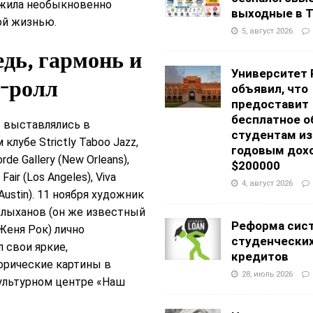
жила необыкновенно
выходные в Т
й жизнью.
5, август 2026
дь, гармонь и
Университет 
-ролл
объявил, что
предоставит
бесплатное о
ы выставлялись в
студентам из
клубе Strictly Taboo Jazz,
годовым дох
rde Gallery (New Orleans),
$200000
 Fair (Los Angeles), Viva
4, август 2026
Austin). 11 ноября художник
олыханов (он же известный
Реформа сис
Женя Рок) лично
студенчески
 свои яркие,
кредитов
орические картины в
28, июль 2026
ультурном центре «Наш