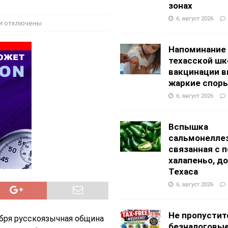
g Academy
ШКОЛЫ И ДЕТСКИЕ САДЫ
зонах
6, август 2026
и
отключены
Напоминание
техасской шк
вакцинации 
жаркие спор
6, август 2026
Вспышка
сальмонеллез
связанная с 
халапеньо, д
Техаса
6, август 2026
Не пропустит
ября русскоязычная община
безналоговы