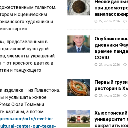
Неожиданные
удожественным талантом.
при досмотр
авиапассажи
тором и сценическим
риканского художника и
27, июль 2026
иных картин.
Опубликован
к», представленный в
дневники Фа
 цыганской культурой.
времен панд
дов, элементы украшений,
COVID
 – от красного цветка в
27, июль 2026
итки и танцующего
Первый грузи
ресторан в Х
 издалека – из Галвестона,
27, июль 2026
ины и услышать живое
Press Сюзи Томмани
ть картины, а потом
Хьюстонский
press.com/arts/revel-in-
университет
сократить ко
ultural-center-our-texas-