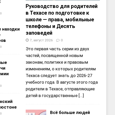
х
Руководство для родителей
в Техасе по подготовке к
0
школе — права, мобильные
телефоны и Десять
 находки
заповедей
е
ров
7, август 2026
0
0
Это первая часть серии из двух
частей, посвященной новым
законам, политике и правовым
ные
учи
изменениям, о которых родителям
емии
Техаса следует знать до 2026-27
учебного года. В августе этого года
0
родители в Техасе, отправляющие
детей в государственные
[...]
нский
ьюстоне
Всё больше людей
0