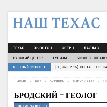
ТЕХАС
ХЬЮСТОН
ОСТИН
ДАЛЛАС
РУССКИЙ ЦЕНТР
ТУРИЗМ
БИЗНЕС-СПРАВО
[ 30, июнь 2025 ]
СОСТАВЛЕНИЕ Н
МЕСТНЫЙ БИЗНЕС
[ 19, июль 2017 ]
Классы русского
HOME
2005
ОКТЯБРЬ
ВЫПУСК #145
БР
ШКОЛЫ И ДЕТСКИЕ САДЫ
[ 19, июль 2017 ]
Школа русского 
БРОДСКИЙ – ГЕОЛОГ
ДЕТСКИЕ САДЫ
ЛЮДМИЛА ШТЕРН