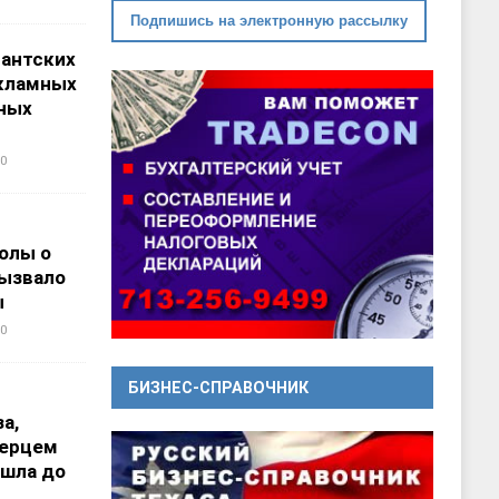
Подпишись на электронную рассылку
гантских
кламных
ных
0
олы о
вызвало
ы
0
БИЗНЕС-СПРАВОЧНИК
а,
перцем
ошла до