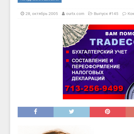
[ 17, июнь 2026 ]
Sophia Dance
Т
[ 20, август 2025 ]
Alliance Fencin
28, октябрь 2005
ourtx.com
Выпуск #145
Ко