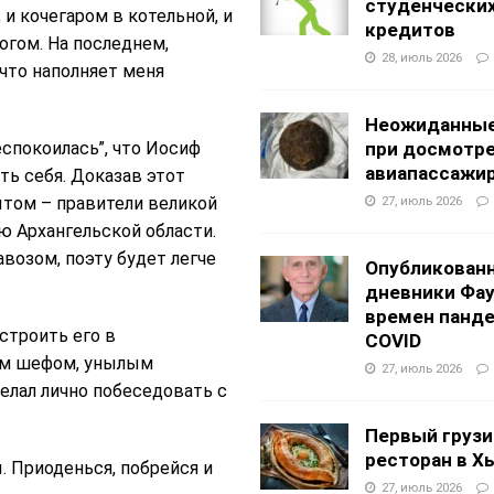
студенчески
и кочегаром в котельной, и
кредитов
огом. На последнем,
28, июль 2026
что наполняет меня
Неожиданные
еспокоилась”, что Иосиф
при досмотр
авиапассажи
ь себя. Доказав этот
ытом – правители великой
27, июль 2026
 Архангельской области.
возом, поэту будет легче
Опубликован
дневники Фа
времен панд
строить его в
COVID
оим шефом, унылым
27, июль 2026
елал лично побеседовать с
Первый грузи
ресторан в Х
. Приоденься, побрейся и
27, июль 2026