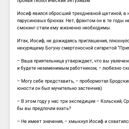
прояви геологический энтузиазм.”
Иосиф явился обросший трехдневной щетиной, в
парусиновых брюках. Нет, франтом он в те годы не
смокинг стали ему жизненно необходимы.
Итак, Иосиф, не дожидаясь приглашения, плюхнулс
некурящему Богуну смертоносной сигаретой “Прим
– Ваша приятельница утверждает, что вы увлечены
и будете незаменимым работником, – любезно ска
– Могу себе представить, – пробормотал Бродский
юности он был мучительно застенчив).
– В этом году у нас три экспедиции – Кольский, С
бы вы предпочли ехать?
– Не имеет значения, – хмыкнул Иосиф и схватилс