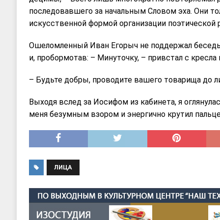
последовавшего за начальным Словом эха. Они то
искусственной формой организации поэтической р
Ошеломленный Иван Егорыч не поддержал беседы.
и, пробормотав: – Минуточку, – привстал с кресла 
– Будьте добры, проводите вашего товарища до л
Выходя вслед за Иосифом из кабинета, я оглянулас
меня безумным взором и энергично крутил пальце
ЛИЦА