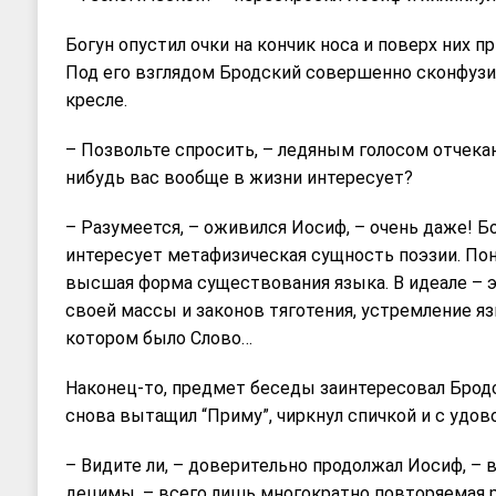
Богун опустил очки на кончик носа и поверх них пр
Под его взглядом Бродский совершенно сконфузилс
кресле.
– Позвольте спросить, – ледяным голосом отчекан
нибудь вас вообще в жизни интересует?
– Разумеется, – оживился Иосиф, – очень даже! Б
интересует метафизическая сущность поэзии. Пон
высшая форма существования языка. В идеале – 
своей массы и законов тяготения, устремление язы
котором было Слово…
Наконец-то, предмет беседы заинтересовал Бродс
снова вытащил “Приму”, чиркнул спичкой и с удов
– Видите ли, – доверительно продолжал Иосиф, – 
децимы, – всего лишь многократно повторяемая 