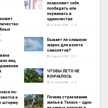
позволяют себе
пообедать или
поужинать в
 может
одиночестве
личество
5, август 2026
0
ебных
%
Бывает ли слишком
0
жарко для взлета
самолетов?
звана
3, август 2026
0
 млн яиц
заражения
ЧТОБЫ ЛЕТО НЕ
й
КОНЧАЛОСЬ
0
31, июль 2026
0
хаса по-
Почему страхование
овится к
жилья в Техасе – одно
у шторму
из самых дорогих в