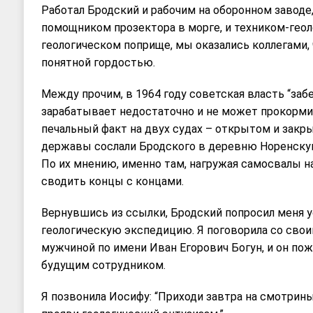
Работал Бродский и рабочим на оборонном заводе, 
помощником прозектора в морге, и техником-геол
геологическом поприще, мы оказались коллегами, 
понятной гордостью.
Между прочим, в 1964 году советская власть “заб
зарабатывает недостаточно и не может прокормит
печальный факт на двух судах – открытом и закр
державы сослали Бродского в деревню Норeнскую
По их мнению, именно там, нагружая самосвалы на
сводить концы с концами.
Вернувшись из ссылки, Бродский попросил меня у
геологическую экспедицию. Я поговорила со св
мужчиной по имени Иван Егорович Богун, и он пож
будущим сотрудником.
Я позвонила Иосифу: “Приходи завтра на смотрины