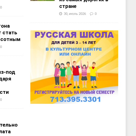
стране
0
30, июль 2026
0
тона
 стать
ысотным
0
из-под
даря
сти
0
т
тельно
лата