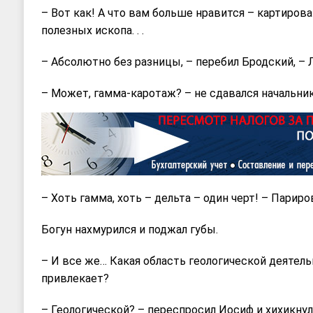
– Вот как! А что вам больше нравится – картирова
полезных ископа. . .
– Абсолютно без разницы, – перебил Бродский, –
– Может, гамма-каротаж? – не сдавался начальник
– Хоть гамма, хоть – дельта – один черт! – Париро
Богун нахмурился и поджал губы.
– И все же… Какая область геологической деятел
привлекает?
– Геологической? – переспросил Иосиф и хихикнул