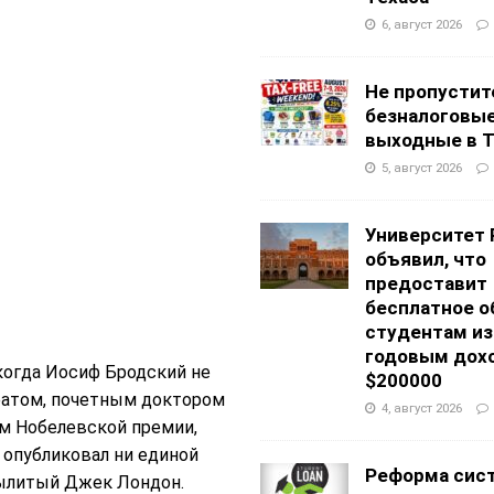
6, август 2026
Не пропустит
безналоговы
выходные в Т
5, август 2026
Университет 
объявил, что
предоставит
бесплатное о
студентам из
годовым дох
когда Иосиф Бродский не
$200000
еатом, почетным доктором
4, август 2026
м Нобелевской премии,
 опубликовал ни единой
Реформа сис
 Вылитый Джек Лондон.