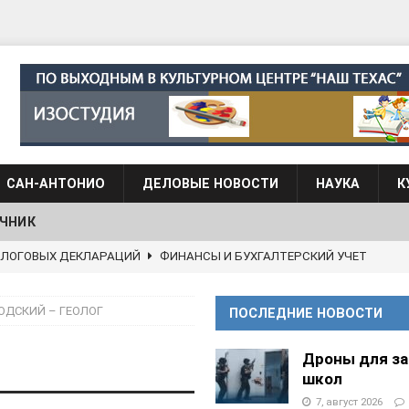
САН-АНТОНИО
ДЕЛОВЫЕ НОВОСТИ
НАУКА
К
ЧНИК
АЛОГОВЫХ ДЕКЛАРАЦИЙ
ФИНАНСЫ И БУХГАЛТЕРСКИЙ УЧЕТ
 языка для взрослых при Культурном центре “Наш Техас”
ОДСКИЙ – ГЕОЛОГ
ПОСЛЕДНИЕ НОВОСТИ
языка при культурном центре “Наш Техас”
ШКОЛЫ И
Дроны для з
школ
7, август 2026