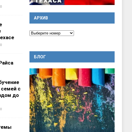
0
АРХИВ
е
е
ехасе
0
БЛОГ
Райса
бучение
 семей с
одом до
0
темы