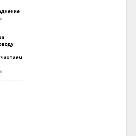
а
однение
0
ра
оводу
участием
0