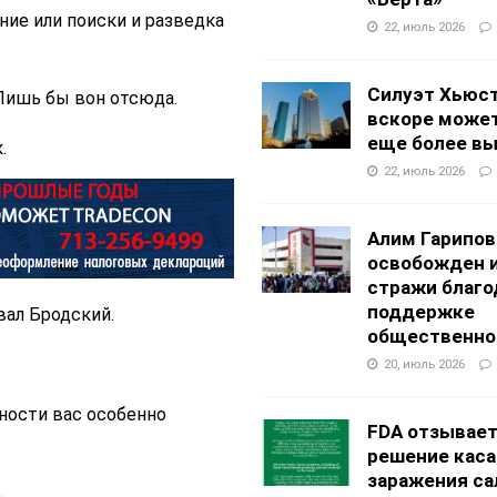
ние или поиски и разведка
22, июль 2026
Силуэт Хьюс
 Лишь бы вон отсюда.
вскоре может
еще более в
.
22, июль 2026
Алим Гарипов
освобожден 
стражи благо
поддержке
вал Бродский.
общественно
20, июль 2026
ьности вас особенно
FDA отзывае
решение каса
заражения са
.