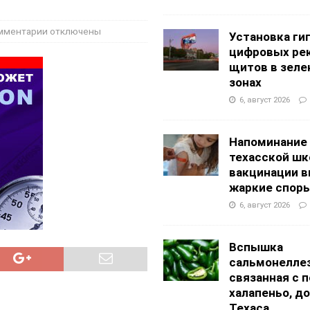
АНЦЕВАЛЬНЫЕ СТУДИИ
g Academy
ШКОЛЫ И ДЕТСКИЕ САДЫ
мментарии
отключены
Установка ги
цифровых ре
щитов в зеле
зонах
6, август 2026
Напоминание
техасской шк
вакцинации 
жаркие спор
6, август 2026
Вспышка
сальмонеллез
связанная с 
халапеньо, д
Техаса