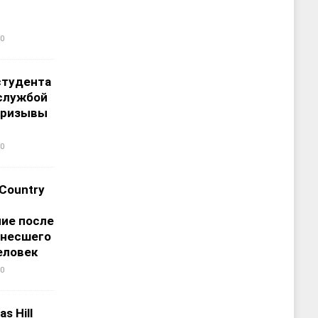
0
студента
службой
призывы
0
 Country
ие после
унесшего
еловек
0
s Hill