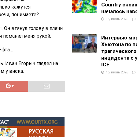
Country снов
лько кажутся
началось нав
ечи, понимаете?
16, июль 2026
 Он втянул голову в плечи
и поманил меня рукой.
Интервью мэ
Хьютона по п
ифта…
трагического
инцидента с 
ь. Иван Егорыч глядел на
ICE
м у виска.
15, июль 2026