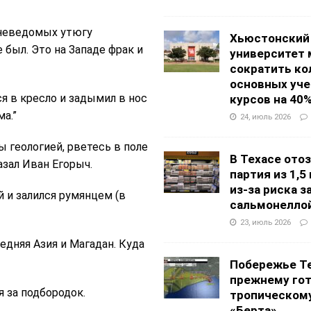
 неведомых утюгу
Хьюстонский
 был. Это на Западе фрак и
университет
сократить ко
основных уч
я в кресло и задымил в нос
курсов на 40
а.”
24, июль 2026
 геологией, рветесь в поле
В Техасе ото
зал Иван Егорыч.
партия из 1,5
из-за риска 
 и залился румянцем (в
сальмонелло
23, июль 2026
редняя Азия и Магадан. Куда
Побережье Те
прежнему гот
я за подбородок.
тропическом
«Берта»