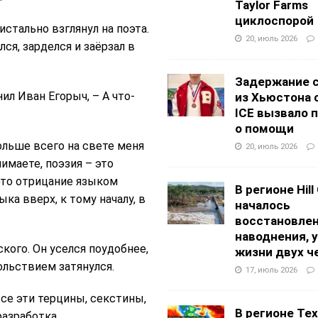
Taylor Farms
циклоспорой
истально взглянул на поэта.
20, июль 2026
я, зарделся и заёрзал в
Задержание 
ил Иван Егорыч, – А что-
из Хьюстона 
ICE вызвало 
о помощи
ольше всего на свете меня
20, июль 2026
имаете, поэзия – это
это отрицание языком
В регионе Hill
ка вверх, к тому началу, в
началось
восстановлен
наводнения, 
кого. Он уселся поудобнее,
жизни двух ч
ольствием затянулся.
17, июль 2026
все эти терцины, секстины,
В регионе Texa
разработка