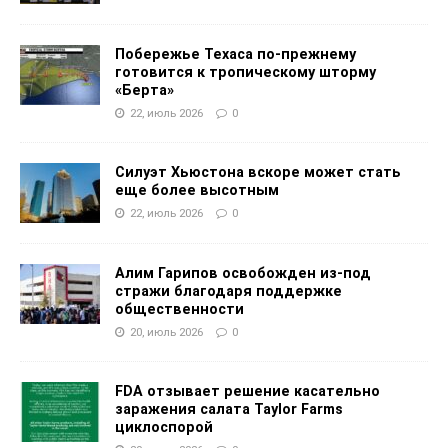
Побережье Техаса по-прежнему
готовится к тропическому шторму
«Берта»
22, июль 2026
0
Силуэт Хьюстона вскоре может стать
еще более высотным
22, июль 2026
0
Алим Гарипов освобожден из-под
стражи благодаря поддержке
общественности
20, июль 2026
0
FDA отзывает решение касательно
заражения салата Taylor Farms
циклоспорой