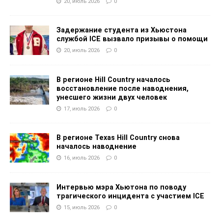
20, июль 2026
0
Задержание студента из Хьюстона
службой ICE вызвало призывы о помощи
20, июль 2026
0
В регионе Hill Country началось
восстановление после наводнения,
унесшего жизни двух человек
17, июль 2026
0
В регионе Texas Hill Country снова
началось наводнение
16, июль 2026
0
Интервью мэра Хьютона по поводу
трагического инцидента с участием ICE
15, июль 2026
0