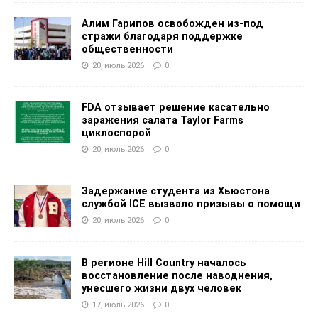
Алим Гарипов освобожден из-под
стражи благодаря поддержке
общественности
20, июль 2026
0
FDA отзывает решение касательно
заражения салата Taylor Farms
циклоспорой
20, июль 2026
0
Задержание студента из Хьюстона
службой ICE вызвало призывы о помощи
20, июль 2026
0
В регионе Hill Country началось
восстановление после наводнения,
унесшего жизни двух человек
17, июль 2026
0