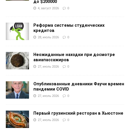
до $200000
4, август 2026
0
Реформа системы студенческих
кредитов
28, июль 2026
0
Неожиданные находки при досмотре
авиапассажиров
27, июль 2026
0
Опубликованные дневники Фаучи времен
пандемии COVID
27, июль 2026
0
Первый грузинский ресторан в Хьюстоне
27, июль 2026
0