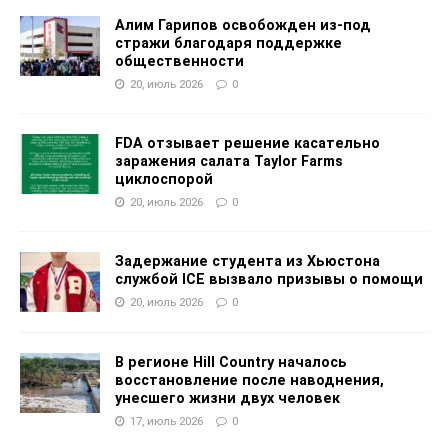
Алим Гарипов освобожден из-под
стражи благодаря поддержке
общественности
20, июль 2026
0
FDA отзывает решение касательно
заражения салата Taylor Farms
циклоспорой
20, июль 2026
0
Задержание студента из Хьюстона
службой ICE вызвало призывы о помощи
20, июль 2026
0
В регионе Hill Country началось
восстановление после наводнения,
унесшего жизни двух человек
17, июль 2026
0