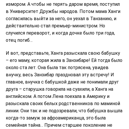
измором. А чтобы не терять даром время, поступил
в Университет Дружбы народов. Потом мама Ханги
согласилась выйти за него, он уехал в Танзанию, и
действительно стал премьер-министром. Но
случился переворот, и когда дочке было три года,
отец погиб…
И вот, представьте, Ханга разыскала свою бабушку
– его маму, которая жила в Занзибаре! Ей тогда было
около ста лет. Она была так потрясена, увидев
внучку, весь Занзибар праздновал эту встречу! И
главное, внучка с бабушкой даже не понимали друг
друга – старушка говорила на суахили, а Ханга на
английском. А потом Лена поехала в Америку и
разыскала своих белых родственников по маминой
линии. Они так и не подозревали, что бабушка вышла
когда-то замуж за афроамериканца, это была
семейная тайна… Причем старшее поколение не