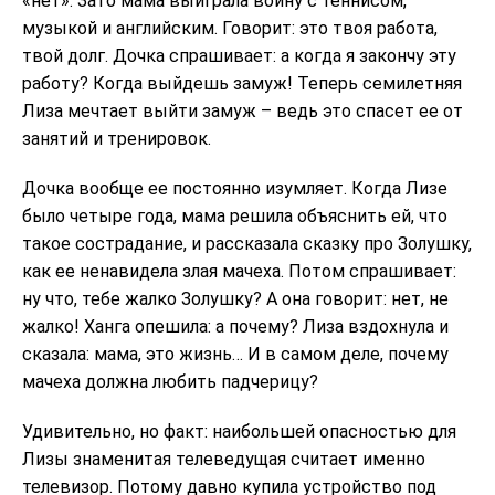
«нет». Зато мама выиграла войну с теннисом,
музыкой и английским. Говорит: это твоя работа,
твой долг. Дочка спрашивает: а когда я закончу эту
работу? Когда выйдешь замуж! Теперь семилетняя
Лиза мечтает выйти замуж – ведь это спасет ее от
занятий и тренировок.
Дочка вообще ее постоянно изумляет. Когда Лизе
было четыре года, мама решила объяснить ей, что
такое сострадание, и рассказала сказку про Золушку,
как ее ненавидела злая мачеха. Потом спрашивает:
ну что, тебе жалко Золушку? А она говорит: нет, не
жалко! Ханга опешила: а почему? Лиза вздохнула и
сказала: мама, это жизнь… И в самом деле, почему
мачеха должна любить падчерицу?
Удивительно, но факт: наибольшей опасностью для
Лизы знаменитая телеведущая считает именно
телевизор. Потому давно купила устройство под