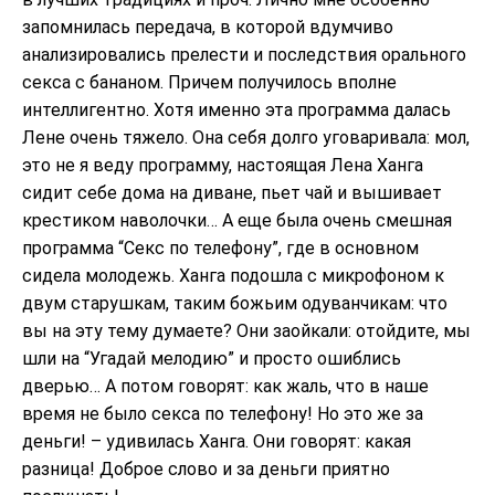
запомнилась передача, в которой вдумчиво
анализировались прелести и последствия орального
секса с бананом. Причем получилось вполне
интеллигентно. Хотя именно эта программа далась
Лене очень тяжело. Она себя долго уговаривала: мол,
это не я веду программу, настоящая Лена Ханга
сидит себе дома на диване, пьет чай и вышивает
крестиком наволочки… А еще была очень смешная
программа “Секс по телефону”, где в основном
сидела молодежь. Ханга подошла с микрофоном к
двум старушкам, таким божьим одуванчикам: что
вы на эту тему думаете? Они заойкали: отойдите, мы
шли на “Угадай мелодию” и просто ошиблись
дверью… А потом говорят: как жаль, что в наше
время не было секса по телефону! Но это же за
деньги! – удивилась Ханга. Они говорят: какая
разница! Доброе слово и за деньги приятно