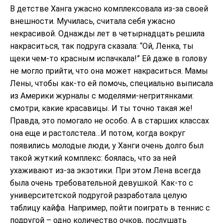
В детстве Ханга ужасно комплексовала из-за своей
внешности. Мучилась, считала себя ужасно
некрасивой. Однажды лет в четырнадцать решила
накраситься, так подруга сказала: “Ой, Ленка, ты
щеки чем-то красным испачкала!” Ей даже в голову
не могло прийти, что она может накраситься. Мамы
Лены, чтобы как-то ей помочь, специально выписала
из Америки журналы с моделями-негритянками:
смотри, какие красавицы. И ты точно такая же!
Правда, это помогало не особо. А в старших классах
она еще и растолстела…И потом, когда вокруг
появились молодые люди, у Ханги очень долго был
такой жуткий комплекс: боялась, что за ней
ухаживают из-за экзотики. При этом Лена всегда
была очень требовательной девушкой. Как-то с
университетской подругой разработала целую
таблицу кайфа. Например, пойти поиграть в теннис с
подругой – одно количество очков, послушать