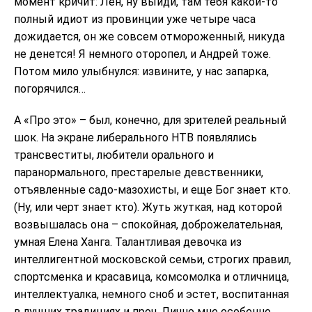
момент кричит: Лен, ну выйди, там тебя какой-то
полный идиот из провинции уже четыре часа
дожидается, он же совсем отмороженный, никуда
не денется! Я немного оторопел, и Андрей тоже.
Потом мило улыбнулся: извините, у нас запарка,
погорячился…
А «Про это» – был, конечно, для зрителей реальный
шок. На экране либерального НТВ появлялись
трансвеститы, любители орального и
паранормального, престарелые девственники,
отъявленные садо-мазохисты, и еще Бог знает кто.
(Ну, или черт знает кто). Жуть жуткая, над которой
возвышалась она – спокойная, доброжелательная,
умная Елена Ханга. Талантливая девочка из
интеллигентной московской семьи, строгих правил,
спортсменка и красавица, комсомолка и отличница,
интеллектуалка, немного сноб и эстет, воспитанная
в лучших традициях и проч. Лично мне особенно