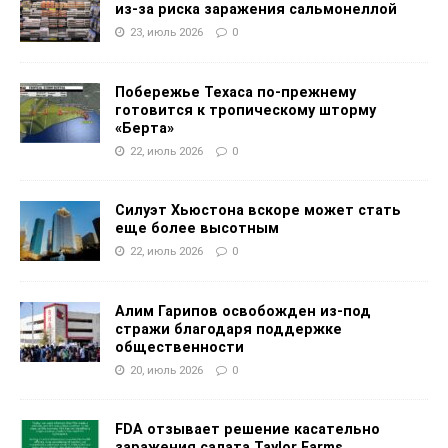
из-за риска заражения сальмонеллой
23, июль 2026
0
Побережье Техаса по-прежнему
готовится к тропическому шторму
«Берта»
22, июль 2026
0
Силуэт Хьюстона вскоре может стать
еще более высотным
22, июль 2026
0
Алим Гарипов освобожден из-под
стражи благодаря поддержке
общественности
20, июль 2026
0
FDA отзывает решение касательно
заражения салата Taylor Farms