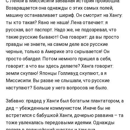
С Леной в Миссисипи забавная история произошла.
Возвращается она однажды с этих самых полей,
машину останавливает шериф. Он смотрит на Хангу:
ты кто такая? Явно не наша! Лена отвечает: я
русская, вот паспорт. Надо же, не подозревал, что
такие русские бывают! Она говорит: да вы просто
правды не знаете, на самом деле все русские
черные, только в Америке это скрывается! Он
просто обалдел. Потом немного пришел в себя,
говорит: а что вы здесь делаете? Ханга говорит:
земли скупаю! Японцы Голливуд скупают, а я
Миссисипи. Вы разве не слышали, что русские
наступают? Больше у него вопросов не было.
Забавно: прадед у Ханги был богатым плантатором, а
дед – убежденным коммунистом. Иначе бы не
встретился с бабушкой Ханги, дочерью раввина – та
тоже увлекалась передовыми идеями. Однажды
попала в полицейский участок и там она