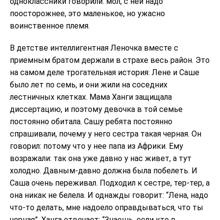
одноклассники говорили: мол, с ней надо
поосторожнее, это маленькое, но ужасно
воинственное племя.
В детстве интеллигентная Леночка вместе с
приемным братом держали в страхе весь район. Это
на самом деле трогательная история: Лене и Саше
было лет по семь, и они жили на соседних
лестничных клетках. Мама Ханги защищала
диссертацию, и поэтому девочка в той семье
постоянно обитала. Сашу ребята постоянно
спрашивали, почему у него сестра такая черная. Он
говорил: потому что у нее папа из Африки. Ему
возражали: так она уже давно у нас живет, а тут
холодно. Давным-давно должна была побелеть. И
Саша очень переживал. Подходил к сестре, тер-тер, а
она никак не белела. И однажды говорит: “Лена, надо
что-то делать, мне надоело оправдываться, что ты
черная”. Ханга отвечает: “Знаешь, если кто в