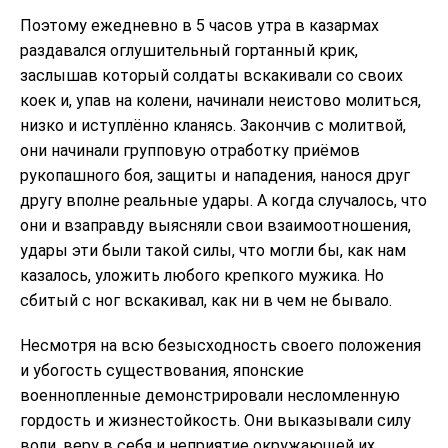
Поэтому ежедневно в 5 часов утра в казармах
раздавался оглушительный гортанный крик,
заслышав который солдаты вскакивали со своих
коек и, упав на колени, начинали неистово молиться,
низко и иступлённо кланясь. Закончив с молитвой,
они начинали групповую отработку приёмов
рукопашного боя, защиты и нападения, нанося друг
другу вполне реальные удары. А когда случалось, что
они и взаправду выясняли свои взаимоотношения,
удары эти были такой силы, что могли бы, как нам
казалось, уложить любого крепкого мужика. Но
сбитый с ног вскакивал, как ни в чем не бывало.
Несмотря на всю безысходность своего положения
и убогость существования, японские
военнопленные демонстрировали несломленную
гордость и жизнестойкость. Они выказывали силу
воли, веру в себя и неприятие окружающей их