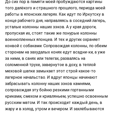
До сих пор в памяти моей пробуждаются картины
того далёкого и страшного прошлого, периода моей
работы в японских лагерях. Как идут по Иркутску в
конце рабочего дня, направляясь в соседний лагерь,
усталые колонны наших зэков. А у края дороги,
пропуская их, стоят такие же понурые колонны
военнопленных японцев. И тех и других охраняет
конвой с собаками. Сопровождая колонны, по обеим
сторонам на захудалых конях едут всадни-ки, а уже
за ними, в санях или телегах, развалясь на
соломенной трухе, завернутое в доху, в теплой
меховой шапке замыкает этот строй какое-то
лагерное начальство. И вдруг японцы начинают
забрасывать колонну наших зэков камнями,
сопровождая эту бойню резкими гортанными
криками, смехом и кривляньем, успешно освоенным
русским матом. И так происходит каждый день, в
жару и в холод, утром и вечером. И захлёбываются