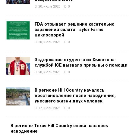
20, июль 2026
0
FDA отзывает решение касательно
заражения салата Taylor Farms
циклоспорой
20, июль 2026
0
Задержание студента из Хьюстона
службой ICE вызвало призывы о помощи
20, июль 2026
0
В регионе Hill Country началось
восстановление после наводнения,
унесшего жизни двух человек
17, июль 2026
0
В регионе Texas Hill Country снова началось
наводнение