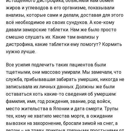
истощенного дистрофика, объясняли нам обмен
жиров и углеводов в его организме, показывали
анализы, которые сами и делали, доставая для этого
всё необходимое из своих сундуков. А кое-кому
давали заморские таблетки. Нам же было просто
смешно слушать их. Какие там анализы у
дистрофика, какие таблетки ему помогут? Кормить
нужно лучше.
Все усилия подлечить таких пациентов были
тщетными, они массово умирали. Мы замечали, что
служба, прибывавшая забирать умерших, никогда не
записывала их личных данных. Должны же были
оставаться хоть какие-то сведения об умершем:
фамилия, имя, год рождения, звание, род войск,
место жительства в Японии и дата смерти. Трупы
тех, кому не хватило местав морге, в ожидании
вывозки на захоронение, бросали зимой на снег, а
летом – на траву, прикрыв грязными простынями от