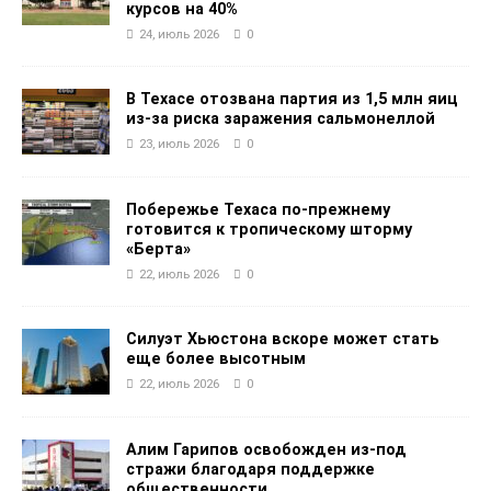
курсов на 40%
24, июль 2026
0
В Техасе отозвана партия из 1,5 млн яиц
из-за риска заражения сальмонеллой
23, июль 2026
0
Побережье Техаса по-прежнему
готовится к тропическому шторму
«Берта»
22, июль 2026
0
Силуэт Хьюстона вскоре может стать
еще более высотным
22, июль 2026
0
Алим Гарипов освобожден из-под
стражи благодаря поддержке
общественности