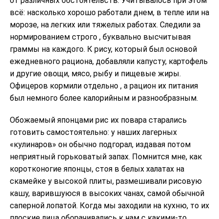
от различных обстоятельств. Учитывалось при этом
всё: насколько хорошо работали днем, в тепле или на
морозе, на легких или тяжелых работах. Следили за
нормированием строго , буквально высчитывая
граммы на каждого. К рису, который был основой
ежедневного рациона, добавляли капусту, картофель
и другие овощи, мясо, рыбу и пищевые жиры.
Офицеров кормили отдельно , а рацион их питания
был немного более калорийным и разнообразным.
Обожаемый японцами рис их повара старались
готовить самостоятельно: у наших лагерных
«кулинаров» он обычно подгорал, издавая потом
неприятный горьковатый запах. Помнится мне, как
коротконогие японцы, стоя в белых халатах на
скамейке у высокой плиты, размешивали рисовую
кашу, варившуюся в высоких чанах, самой обычной
саперной лопатой. Когда мы заходили на кухню, то их
плоские лица оборачивались к нам с какими-то