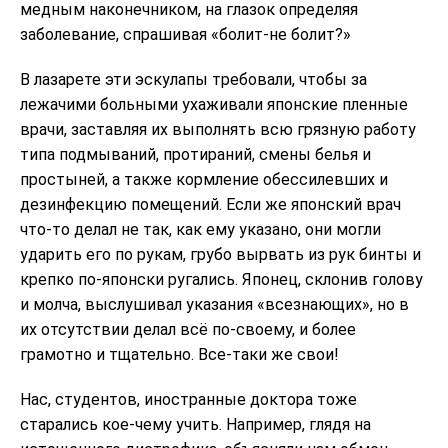
медным наконечником, на глазок определяя
заболевание, спрашивая «болит-не болит?»
В лазарете эти эскулапы требовали, чтобы за
лежачими больными ухаживали японские пленные
врачи, заставляя их выполнять всю грязную работу
типа подмываний, протираний, смены белья и
простыней, а также кормление обессилевших и
дезинфекцию помещений. Если же японский врач
что-то делал не так, как ему указано, они могли
ударить его по рукам, грубо вырвать из рук бинты и
крепко по-японски ругались. Японец, склонив голову
и молча, выслушивал указания «всезнающих», но в
их отсутствии делал всё по-своему, и более
грамотно и тщательнo. Bсе-таки же свои!
Нас, студентов, иностранные доктора тоже
старались кое-чему учить. Например, глядя на