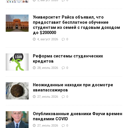
5, август 2026
0
Университет Райса объявил, что
предоставит бесплатное обучение
студентам из семей с годовым доходом
до $200000
4, август 2026
0
Реформа системы студенческих
кредитов
28, июль 2026
0
Неожиданные находки при досмотре
авиапассажиров
27, июль 2026
0
Опубликованные дневники Фаучи времен
пандемии COVID
27, июль 2026
0