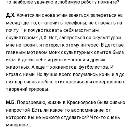
то наиболее удачную и любимую работу помните?
Д.Х.
Хочется ли снова этим заняться: запереться на
месяц где-то, отключить телефоны, не отвечать на
почту – и почувствовать себя маститым
скульптором? Д.Х. Нет, запереться со скульптурой
мне не грозит, я потерял к этому интерес. В детстве
главным мотивом моих скульптурных опытов была
игра. Я делал себе игрушки – коней и других
животных. А еще – хоккеистов, футболистов. И
играл с ними. Но лучше всего получались кони, и я до
сих пор очень люблю этих красивых и совершенных
творений природы.
М.Б.
Подозреваю, жизнь в Красноярске была сильно
непростой. Есть ли какое-то воспоминание, от
которого вы не можете отделаться? Что-то очень
минорное…