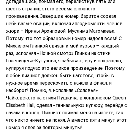
догадавшись, поймал его, перелистнув пять или
шесть страниц этого весьма сложного
произведения. Завершив номер, баритон сорвал
небывалые овации, включая аплодисменты членов
жюри – Ирины Архиповой, Муслима Магомаева.
Потому что тот образцовый номер надоел всем! С
Михаилом Глинкой связан и мой курьез – каждый
раз, исполняя «Ночной смотр» Глинки на стихи
Голенищева-Кутузова, я забываю, вру и сокращаю,
купируя подчас это великое произведение. Поэтому
любой пианист должен быть наготове, чтобы в
нужное время перескочить с начала в финал, и
наоборот! Помню, я, исполняя «Соловья»
Чайковского на стихи Пушкина, в лондонском Queen
Elisabeth Hall, сделал «гениальную» купюру, перейдя с
начала в конец. Пианист поймал меня на излете, так
что никто ничего не понял. А вместо пяти минут этот
номер я спел за полторы минуты!