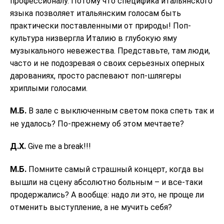
профессионалу. Потому что специфика итальянского
языка позволяет итальянским голосам быть
практически поставленными от природы! Поп-
культура низвергла Италию в глубокую яму
музыкального невежества. Представьте, там люди,
часто и не подозревая о своих серьезных оперных
дарованиях, просто распевают поп-шлягеры
хриплыми голосами.
М.Б.
В зале с выключенным светом пока спеть так и
не удалось? По-прежнему об этом мечтаете?
Д.Х.
Give me a break!!!
М.Б.
Помните самый страшный концерт, когда вы
вышли на сцену абсолютно больным – и все-таки
продержались? А вообще: надо ли это, не проще ли
отменить выступление, а не мучить себя?