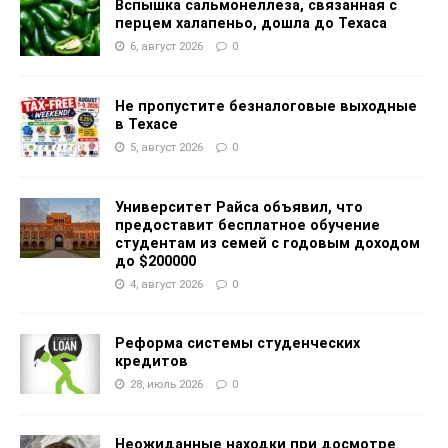
Вспышка сальмонеллеза, связанная с
перцем халапеньо, дошла до Техаса
6, август 2026
0
Не пропустите безналоговые выходные
в Техасе
5, август 2026
0
Университет Райса объявил, что
предоставит бесплатное обучение
студентам из семей с годовым доходом
до $200000
4, август 2026
0
Реформа системы студенческих
кредитов
28, июль 2026
0
Неожиданные находки при досмотре