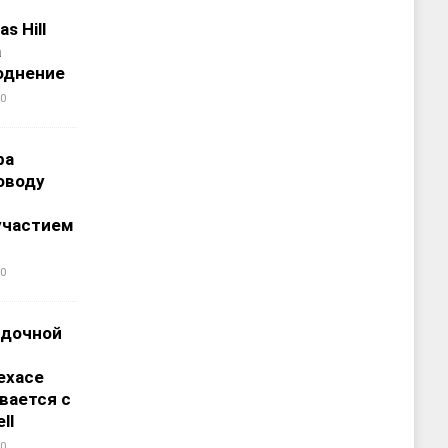
s Hill
а
однение
0
ра
оводу
участием
0
адочной
ехасе
вается с
ll
0