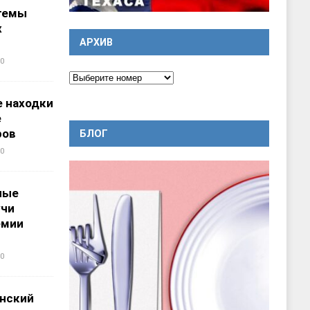
темы
х
АРХИВ
0
 находки
е
ров
БЛОГ
0
ные
учи
емии
0
нский