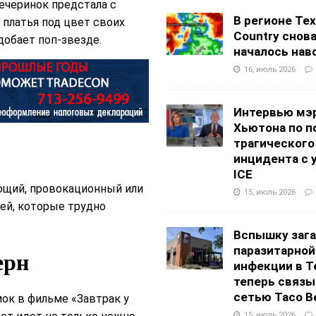
вечеринок предстала с
В регионе Texa
платья под цвет своих
Country снов
добает поп-звезде.
началось нав
16, июль 2026
Интервью мэ
Хьютона по п
трагического
инцидента с 
ICE
щий, провокационный или
15, июль 2026
ей, которые трудно
Вспышку заг
паразитарной
ерн
инфекции в Т
теперь связы
сетью Taco Be
мок в фильме «Завтрак у
15, июль 2026