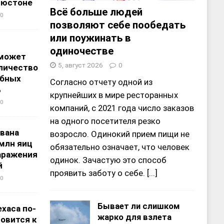
ьюстоне
Всё больше людей
0
позволяют себе пообедать
или поужинать в
одиночестве
 может
5, август 2026
0
личество
ебных
Согласно отчету одной из
%
крупнейших в мире ресторанных
0
компаний, с 2021 года число заказов
на одного посетителя резко
звана
возросло. Одинокий прием пищи не
 млн яиц
обязательно означает, что человек
заражения
одинок. Зачастую это способ
й
проявить заботу о себе.
[...]
0
Бывает ли слишком
хаса по-
жарко для взлета
овится к