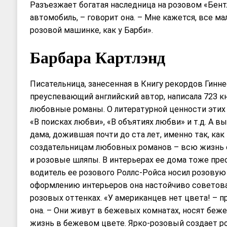
Разъезжает богатая наследница на розовом «Бентл
автомобиль, – говорит она. – Мне кажется, все м
розовой машинке, как у Барби».
Барбара Картлэнд
Писательница, занесенная в Книгу рекордов Гинн
преуспевающий английский автор, написала 723 кн
любовные романы. О литературной ценности этих 
«В поисках любви», «В объятиях любви» и т.д. А в
дама, дожившая почти до ста лет, именно так, ка
создательницам любовных романов – всю жизнь о
и розовые шляпы. В интерьерах ее дома тоже пре
водитель ее розового Роллс-Ройса носил розовую 
оформлению интерьеров она настойчиво советова
розовых оттенках. «У американцев нет цвета! – 
она. – Они живут в бежевых комнатах, носят беж
жизнь в бежевом цвете. Ярко-розовый создает р