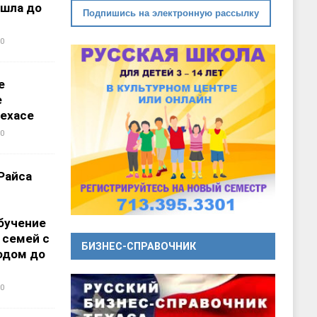
ошла до
Подпишись на электронную рассылку
0
е
е
ехасе
0
Райса
бучение
 семей с
БИЗНЕС-СПРАВОЧНИК
одом до
0