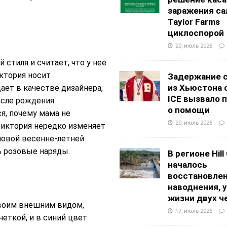
заражения са
Taylor Farms
циклоспорой
20, июль 2026
стиля и считает, что у нее
иктория носит
Задержание 
из Хьюстона 
ает в качестве дизайнера,
ICE вызвало 
осле рождения
о помощи
я, почему мама не
20, июль 2026
Виктория нередко изменяет
новой весенне-летней
ть розовые наряды.
В регионе Hill
началось
восстановлен
наводнения, 
жизни двух ч
воим внешним видом,
17, июль 2026
неткой, и в синий цвет