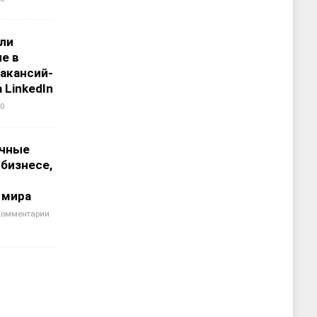
али
е в
акансий-
 LinkedIn
0
чные
 бизнесе,
 мира
Комментарии