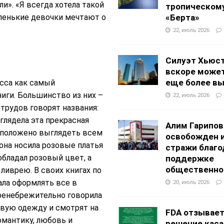
и». «Я всегда хотела такой
тропическом
аленькие девочки мечтают о
«Берта»
22, июль 2026
Силуэт Хьюс
вскоре может
еще более в
есса как самый
иги. Большинство из них –
22, июль 2026
трудов говорят названия:
ыглядела эта прекрасная
Алим Гарипов
к положено выглядеть всем
освобожден 
на носила розовые платья
стражи благо
обладал розовый цвет, а
поддержке
общественно
ливрею. В своих книгах по
ла оформлять все в
20, июль 2026
пренебрежительно говорила
евую одежду и смотрят на
FDA отзывае
омантику, любовь и
решение каса