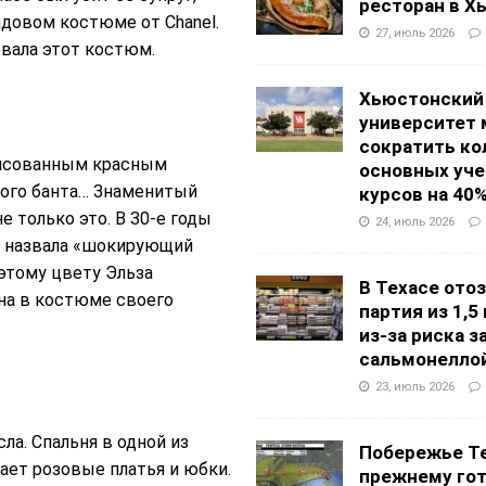
ресторан в Х
довом костюме от Chanel.
27, июль 2026
евала этот костюм.
Хьюстонский
университет
сократить ко
рисованным красным
основных уч
ого банта… Знаменитый
курсов на 40
 только это. В 30-е годы
24, июль 2026
а назвала «шокирующий
этому цвету Эльза
В Техасе ото
на в костюме своего
партия из 1,5
из-за риска 
сальмонелло
23, июль 2026
сла. Спальня в одной из
Побережье Те
ает розовые платья и юбки.
прежнему гот