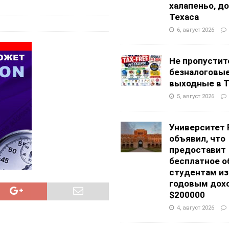
g Academy
ШКОЛЫ И ДЕТСКИЕ САДЫ
халапеньо, д
Техаса
АЛОГОВЫХ ДЕКЛАРАЦИЙ
ФИНАНСЫ И БУХГАЛТЕРСКИЙ УЧЕТ
6, август 2026
Не пропустит
безналоговы
выходные в Т
5, август 2026
Университет 
объявил, что
предоставит
бесплатное о
студентам из
годовым дох
$200000
4, август 2026