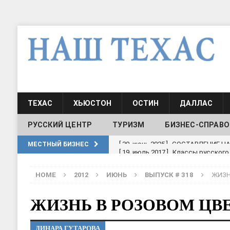
ТЕХАС
ХЬЮСТОН
ОСТИН
ДАЛЛАС
РУССКИЙ ЦЕНТР
ТУРИЗМ
БИЗНЕС-СПРАВО
[ 19, июль 2017 ]
Классы русского
МЕСТНЫЙ БИЗНЕС
ШКОЛЫ И ДЕТСКИЕ САДЫ
HOME
2012
ИЮНЬ
ВЫПУСК # 318
ЖИЗН
[ 19, июль 2017 ]
Школа русского 
ДЕТСКИЕ САДЫ
ЖИЗНЬ В РОЗОВОМ ЦВ
[ 17, июнь 2026 ]
Sophia Dance
Т
ДИНАРА ГУТАРОВА