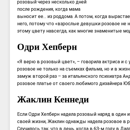
розовый через несколько дней
после рождения, когда мама
выносит ее… из роддома. А потом, когда вырастае
него, потому что «взрослые девушки розовое не н
этому цвету навсегда, как многие знаменитые мо
Одри Хепберн
«Я верю в розовый цвет», – говорила актриса и с
розовое не только на съемках фильма, но и в жиз
замуж второй раз – за итальянского психиатра Ан
розовое платье от своего любимого дизайнера Ю
Жаклин Кеннеди
Если Одри Хепберн надела розовый наряд в один 
своей жизни, Жаклин однажды надела розовое в р
Случилось так, что в день, когда в 63-м году в Дал