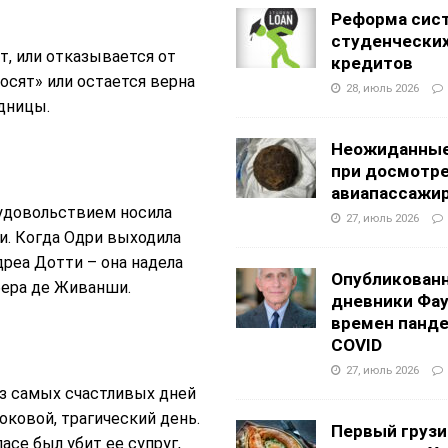
Реформа сис
студенчески
т, или отказывается от
кредитов
осят» или остается верна
28, июль 2026
дницы.
Неожиданные
при досмотр
авиапассажи
 удовольствием носила
27, июль 2026
ни. Когда Одри выходила
дреа Дотти – она надела
Опубликован
бера де Живанши.
дневники Фа
времен панд
COVID
27, июль 2026
из самых счастливых дней
оковой, трагический день.
Первый грузи
ласе был убит ее супруг,