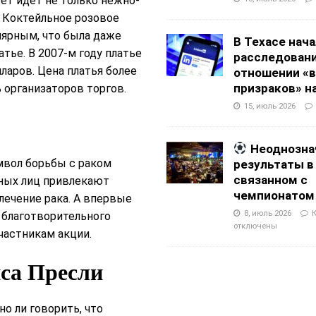
ет идет не только нежно-
 Коктейльное розовое
лярным, что была даже
В Техасе нач
тье. В 2007-м году платье
расследовани
лларов. Цена платья более
отношении «в
призраков» на
 организаторов торгов.
15, июль 2026
Неоднозна
имвол борьбы с раком
результаты в
связанном с
ных лиц привлекают
чемпионатом
лечение рака. А впервые
8, июль 2026
 благотворительного
отключены
частникам акции.
са Пресли
о ли говорить, что