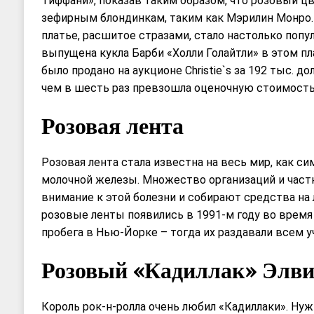
Тиффани», показав таким образом, что розовый цв
зефирным блондинкам, таким как Мэрилин Монро.
платье, расшитое стразами, стало настолько попу
выпущена кукла Барби «Холли Голайтли» в этом пла
было продано на аукционе Christie`s за 192 тыс. до
чем в шесть раз превзошла оценочную стоимость
Розовая лента
Розовая лента стала известна на весь мир, как с
молочной железы. Множество организаций и част
внимание к этой болезни и собирают средства на 
розовые ленты появились в 1991-м году во время
пробега в Нью-Йорке – тогда их раздавали всем у
Розовый «Кадиллак» Элви
Король рок-н-ролла очень любил «Кадиллаки». Нужн