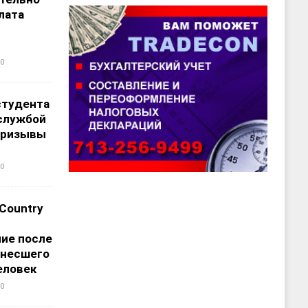
лата
0
студента
службой
призывы
0
 Country
ие после
унесшего
еловек
0