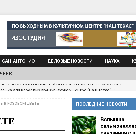
САН-АНТОНИО
ДЕЛОВЫЕ НОВОСТИ
НАУКА
К
ЧНИК
 языка для взрослых при Культурном центре “Наш Техас”
Ь В РОЗОВОМ ЦВЕТЕ
ПОСЛЕДНИЕ НОВОСТИ
языка при культурном центре “Наш Техас”
ШКОЛЫ И
ЕТЕ
Вспышка
сальмонеллез
АНЦЕВАЛЬНЫЕ СТУДИИ
связанная с 