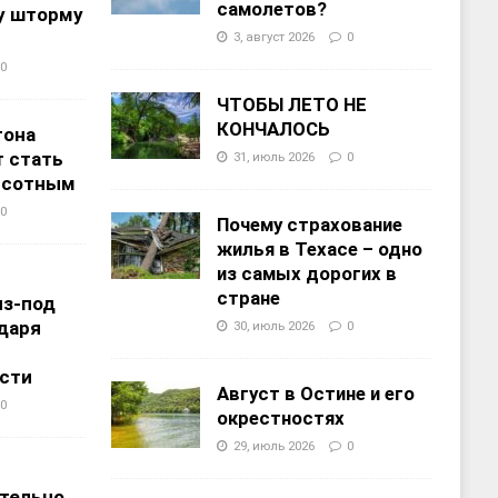
самолетов?
у шторму
3, август 2026
0
0
ЧТОБЫ ЛЕТО НЕ
КОНЧАЛОСЬ
тона
 стать
31, июль 2026
0
ысотным
0
Почему страхование
жилья в Техасе – одно
из самых дорогих в
стране
из-под
даря
30, июль 2026
0
сти
Август в Остине и его
0
окрестностях
29, июль 2026
0
т
тельно