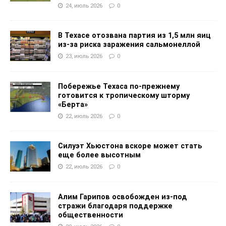
24, июль 2026
0
В Техасе отозвана партия из 1,5 млн яиц
из-за риска заражения сальмонеллой
23, июль 2026
0
Побережье Техаса по-прежнему
готовится к тропическому шторму
«Берта»
22, июль 2026
0
Силуэт Хьюстона вскоре может стать
еще более высотным
22, июль 2026
0
Алим Гарипов освобожден из-под
стражи благодаря поддержке
общественности