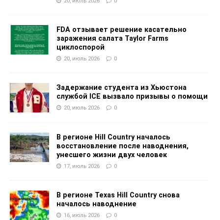
20, июль 2026
0
FDA отзывает решение касательно
заражения салата Taylor Farms
циклоспорой
20, июль 2026
0
Задержание студента из Хьюстона
службой ICE вызвало призывы о помощи
20, июль 2026
0
В регионе Hill Country началось
восстановление после наводнения,
унесшего жизни двух человек
17, июль 2026
0
В регионе Texas Hill Country снова
началось наводнение
16, июль 2026
0